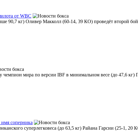
 милота от WBC
е 90,7 кг) Оливер Макколл (60-14, 39 КО) проведёт второй бой 
у чемпион мира по версии IBF в минимальном весе (до 47,6 кг) Г
л имя соперника
иканского суперлегковеса (до 63,5 кг) Райана Гарсии (25-1, 20 К