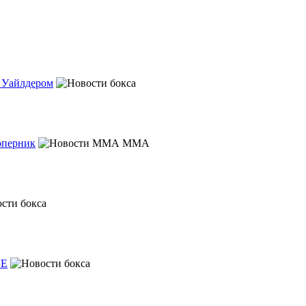
с Уайлдером
оперник
MMA
VE