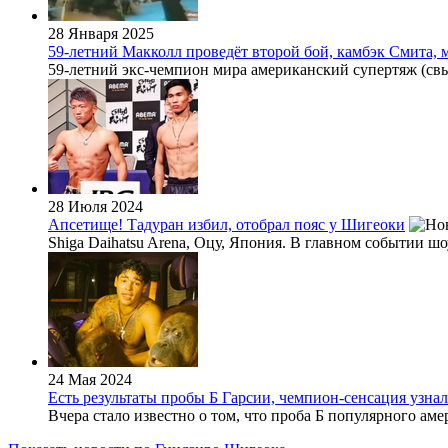
28 Января 2025
59-летний Макколл проведёт второй бой, камбэк Смита,
59-летний экс-чемпион мира американский супертяж (свыш
28 Июля 2024
Апсетище! Тадуран избил, отобрал пояс у Шигеоки
Shiga Daihatsu Arena, Оцу, Япония. В главном событии шо
24 Мая 2024
Есть результаты пробы Б Гарсии, чемпион-сенсация узна
Вчера стало известно о том, что проба Б популярного амер