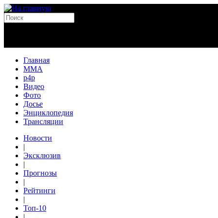
Главная
MMA
p4p
Видео
Фото
Досье
Энциклопедия
Трансляции
Новости
|
Эксклюзив
|
Прогнозы
|
Рейтинги
|
Топ-10
|