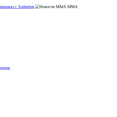
равнивал с Хабибом
MMA
лдером