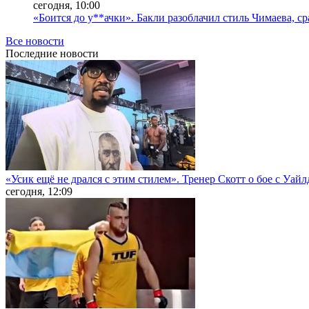
сегодня, 10:00
«Боится до у**ачки». Бакли разоблачил стиль Чимаева, с
Все новости
Последние
новости
«Усик ещё не дрался с этим стилем». Тренер Скотт о бое с Уай
сегодня, 12:09