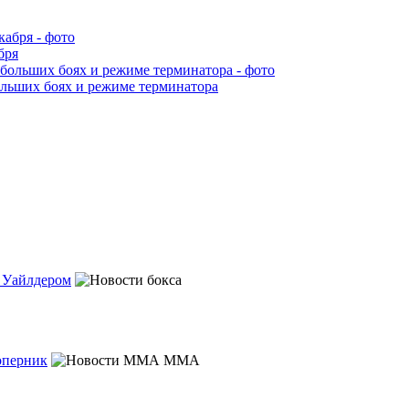
бря
ольших боях и режиме терминатора
с Уайлдером
оперник
MMA