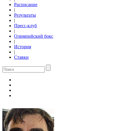
Расписание
|
Результаты
|
Пресс-клуб
|
Олимпийский бокс
|
История
|
Ставки