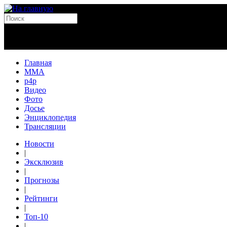
Главная
MMA
p4p
Видео
Фото
Досье
Энциклопедия
Трансляции
Новости
|
Эксклюзив
|
Прогнозы
|
Рейтинги
|
Топ-10
|