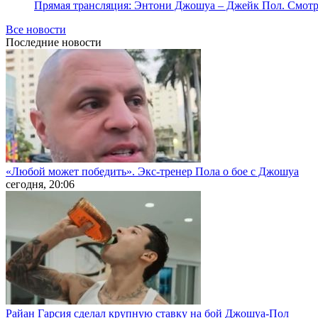
Прямая трансляция: Энтони Джошуа – Джейк Пол. Смотр
Все новости
Последние
новости
«Любой может победить». Экс-тренер Пола о бое с Джошуа
сегодня, 20:06
Райан Гарсия сделал крупную ставку на бой Джошуа-Пол