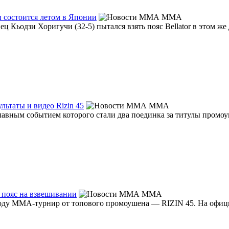
 состоится летом в Японии
MMA
ц Кьодзи Хоригучи (32-5) пытался взять пояс Bellator в этом же 
льтаты и видео Rizin 45
MMA
 главным событием которого стали два поединка за титулы промоу
 пояс на взвешивании
MMA
году ММА-турнир от топового промоушена — RIZIN 45. На офици