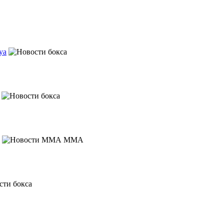
уа
MMA