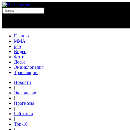
Главная
MMA
p4p
Видео
Фото
Досье
Энциклопедия
Трансляции
Новости
|
Эксклюзив
|
Прогнозы
|
Рейтинги
|
Топ-10
|