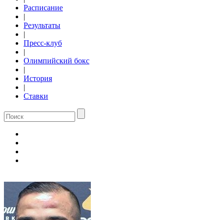
Расписание
|
Результаты
|
Пресс-клуб
|
Олимпийский бокс
|
История
|
Ставки