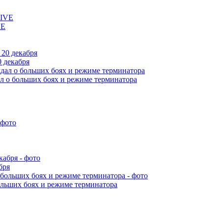
VE
 декабря
л о больших боях и режиме терминатора
бря
ольших боях и режиме терминатора