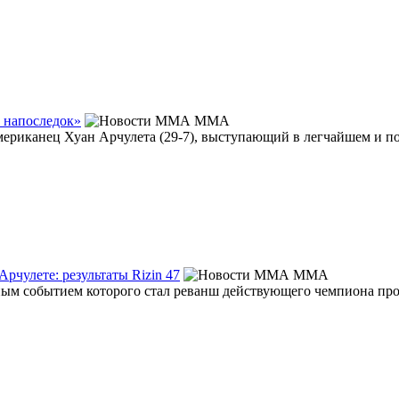
ь напоследок»
MMA
r американец Хуан Арчулета (29-7), выступающий в легчайшем и по
рчулете: результаты Rizin 47
MMA
вным событием которого стал реванш действующего чемпиона про