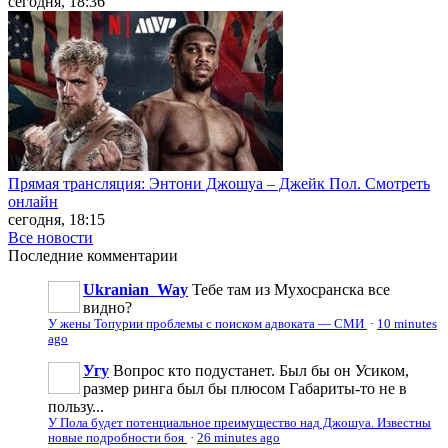
сегодня, 18:36
Прямая трансляция: Энтони Джошуа – Джейк Пол. Смотреть
онлайн
сегодня, 18:15
Все новости
Последние
комментарии
Ukranian_Way
Тебе там из Мухосранска все
видно?
У жены Топурии проблемы с поиском адвоката — СМИ
·
10 minutes
ago
Угу
Вопрос кто подустанет. Был бы он Усиком,
размер ринга был бы плюсом Габариты-то не в
пользу...
У Пола будет потенциальное преимущество над Джошуа. Известны
новые подробности боя
·
26 minutes ago