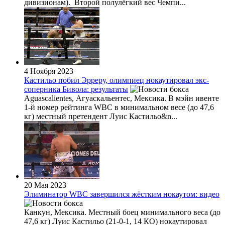
дивизионам). Второй полулёгкий вес Чемпи...
4 Ноября 2023
Кастильо побил Эрреру, олимпиец нокаутировал экс-
соперника Бивола: результаты
Aguascalientes, Агуаскальентес, Мексика. В мэйн ивенте
1-й номер рейтинга WBC в минимальном весе (до 47,6
кг) местный претендент Луис Кастильо&n...
20 Мая 2023
Элиминатор WBC завершился жёстким нокаутом: видео
Канкун, Мексика. Местный боец минимального веса (до
47,6 кг) Луис Кастильо (21-0-1, 14 КО) нокаутировал