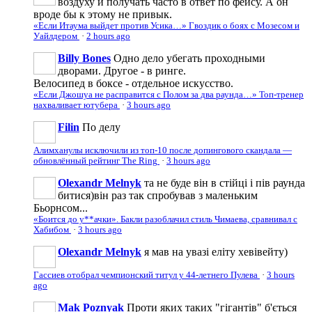
воздуху и получать часто в ответ по фейсу. А он
вроде бы к этому не привык.
«Если Итаума выйдет против Усика…» Гвоздик о боях с Мозесом и
Уайлдером
·
2 hours ago
Billy Bones
Одно дело убегать проходными
дворами. Другое - в ринге.
Велосипед в боксе - отдельное искусство.
«Если Джошуа не расправится с Полом за два раунда…» Топ-тренер
нахваливает ютубера
·
3 hours ago
Filin
По делу
Алимханулы исключили из топ-10 после допингового скандала —
обновлённый рейтинг The Ring
·
3 hours ago
Olexandr Melnyk
та не буде він в стійці і пів раунда
битися)він раз так спробував з маленьким
Бьорнсом...
«Боится до у**ачки». Бакли разоблачил стиль Чимаева, сравнивал с
Хабибом
·
3 hours ago
Olexandr Melnyk
я мав на увазі еліту хевівейту)
Гассиев отобрал чемпионский титул у 44-летнего Пулева
·
3 hours
ago
Mak Poznyak
Проти яких таких "гігантів" б'ється