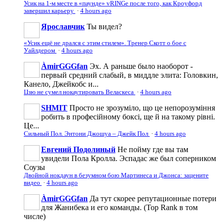
Усик на 1-м месте в «паунде» vRINGe после того, как Кроуфорд
завершил карьеру
·
4 hours ago
Ярославчик
Ты видел?
«Усик ещё не дрался с этим стилем». Тренер Скотт о бое с
Уайлдером
·
4 hours ago
ÀmirGGGfan
Эх. А раньше было наоборот -
первый средний слабый, в миддле элита: Головкин,
Канело, Джейкобс и...
Цзю не сумел нокаутировать Веласкеса
·
4 hours ago
SHMIT
Просто не зрозуміло, що це непорозуміння
робить в професійному боксі, ще й на такому рівні.
Це...
Сильный Пол. Энтони Джошуа – Джейк Пол
·
4 hours ago
Евгений Подолиный
Не пойму где вы там
увидели Пола Кролла. Эспадас же был соперником
Соузы
Двойной нокдаун в безумном бою Мартинеса и Джонса: зацените
видео
·
4 hours ago
ÀmirGGGfan
Да тут скорее репутационные потери
для Жанибека и его команды. (Top Rank в том
числе)