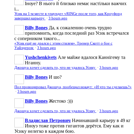
Іноуе? В нього й близько немає настільки важчих
і...
Усик на 1-м месте в «паунде» vRINGe после того, как Кроуфорд
завершил карьеру
·
3 hours ago
Billy Bones
Да, к сожалению очень трудно
припомнить, когда последний раз Усик встречался
с соперником такого...
«Усик ещё не дрался с этим стилем». Тренер Скотт о бое с
Уайлдером
·
3 hours ago
Yushchenkivets
Але майже вдалося Каннігему та
Нганну.
Джошуа хочет сделать то, что не удалось Усику
·
3 hours ago
Billy Bones
И шо?
Пол провоцировал Джошуа, пообещал нокаут: «И что ты сделаешь?»
·
3 hours ago
Billy Bones
Жестоко :)))
Джошуа хочет сделать то, что не удалось Усику
·
3 hours ago
Владислав Петрович
Начинавший карьеру в 49 кг
Иноуэ тоже против гигантов дерётся. Ему как и
Усику нелегко в каждом бою.