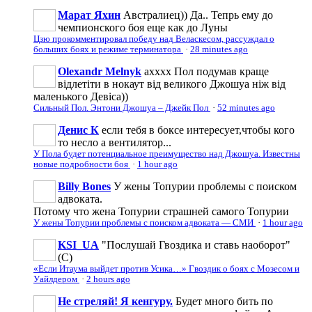
Марат Яхин
Австралиец)) Да.. Тепрь ему до
чемпионского боя еще как до Луны
Цзю прокомментировал победу над Веласкесом, рассуждал о
больших боях и режиме терминатора
·
28 minutes ago
Olexandr Melnyk
ахххх Пол подумав краще
відлетіти в нокаут від великого Джошуа ніж від
маленького Девіса))
Сильный Пол. Энтони Джошуа – Джейк Пол
·
52 minutes ago
Денис К
если тебя в боксе интересует,чтобы кого
то несло а вентилятор...
У Пола будет потенциальное преимущество над Джошуа. Известны
новые подробности боя
·
1 hour ago
Billy Bones
У жены Топурии проблемы с поиском
адвоката.
Потому что жена Топурии страшней самого Топурии
У жены Топурии проблемы с поиском адвоката — СМИ
·
1 hour ago
KSI_UA
"Послушай Гвоздика и ставь наоборот"
(С)
«Если Итаума выйдет против Усика…» Гвоздик о боях с Мозесом и
Уайлдером
·
2 hours ago
Не стреляй! Я кенгуру.
Будет много бить по