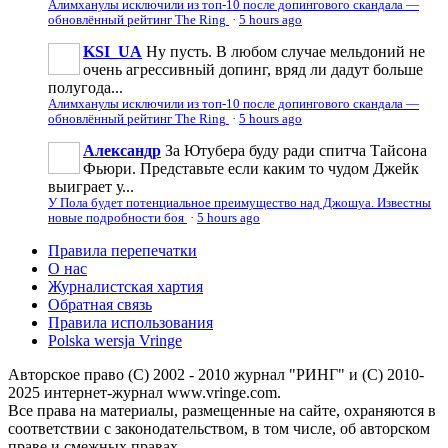
Алимханулы исключили из топ-10 после допингового скандала —
обновлённый рейтинг The Ring
·
5 hours ago
KSI_UA
Ну пусть. В любом случае мельдоний не
очень агрессивньій допинг, вряд ли дадут больше
полугода...
Алимханулы исключили из топ-10 после допингового скандала —
обновлённый рейтинг The Ring
·
5 hours ago
Александр
За Ютубера буду ради спитча Тайсона
Фьюри. Представьте если каким то чудом Джейк
выиграет у...
У Пола будет потенциальное преимущество над Джошуа. Известны
новые подробности боя
·
5 hours ago
Правила перепечатки
О нас
Журналистская хартия
Обратная связь
Правила использования
Polska wersja Vringe
Авторское право (С) 2002 - 2010 журнал "РИНГ" и (С) 2010-
2025 интернет-журнал www.vringe.com.
Все права на материалы, размещенные на сайте, охраняются в
соответствии с законодательством, в том числе, об авторском
праве и смежных правах.