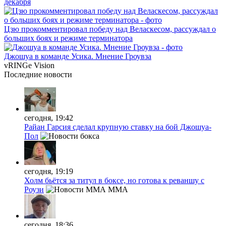
декабря
Цзю прокомментировал победу над Веласкесом, рассуждал о
больших боях и режиме терминатора
Джошуа в команде Усика. Мнение Гроувза
vRINGe
Vision
Последние
новости
сегодня, 19:42
Райан Гарсия сделал крупную ставку на бой Джошуа-
Пол
сегодня, 19:19
Холм бьётся за титул в боксе, но готова к реваншу с
Роузи
MMA
сегодня, 18:36