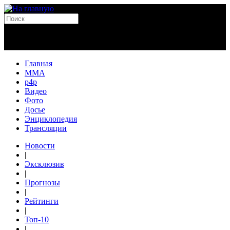
Главная
MMA
p4p
Видео
Фото
Досье
Энциклопедия
Трансляции
Новости
|
Эксклюзив
|
Прогнозы
|
Рейтинги
|
Топ-10
|