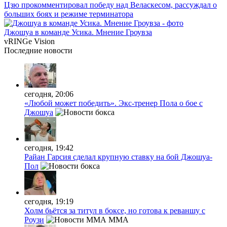
Цзю прокомментировал победу над Веласкесом, рассуждал о
больших боях и режиме терминатора
Джошуа в команде Усика. Мнение Гроувза
vRINGe
Vision
Последние
новости
сегодня, 20:06
«Любой может победить». Экс-тренер Пола о бое с
Джошуа
сегодня, 19:42
Райан Гарсия сделал крупную ставку на бой Джошуа-
Пол
сегодня, 19:19
Холм бьётся за титул в боксе, но готова к реваншу с
Роузи
MMA