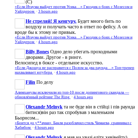
(С)
«Если Итаума выйдет против Усика…» Гвоздик о боях с Мозесом и
Уайлдером
·
3 hours ago
Не стреляй! Я кенгуру.
Будет много бить по
воздуху и получать часто в ответ по фейсу. А он
вроде бы к этому не привык.
«Если Итаума выйдет против Усика…» Гвоздик о боях с Мозесом и
Уайлдером
·
4 hours ago
Billy Bones
Одно дело убегать проходными
дворами. Другое - в ринге.
Велосипед в боксе - отдельное искусство.
«Если Джошуа не расправится с Полом за два раунда…» Топ-тренер
нахваливает ютубера
·
4 hours ago
Filin
По делу
Алимханулы исключили из топ-10 после допингового скандала —
обновлённый рейтинг The Ring
·
4 hours ago
Olexandr Melnyk
та не буде він в стійці і пів раунда
битися)він раз так спробував з маленьким
Бьорнсом...
«Боится до у**ачки». Бакли разоблачил стиль Чимаева, сравнивал с
Хабибом
·
4 hours ago
Olexandr Melnyk
я мав на увазі еліту хевівейту)