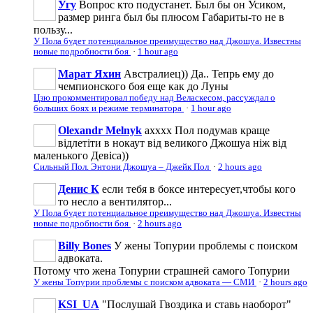
Угу
Вопрос кто подустанет. Был бы он Усиком,
размер ринга был бы плюсом Габариты-то не в
пользу...
У Пола будет потенциальное преимущество над Джошуа. Известны
новые подробности боя
·
1 hour ago
Марат Яхин
Австралиец)) Да.. Тепрь ему до
чемпионского боя еще как до Луны
Цзю прокомментировал победу над Веласкесом, рассуждал о
больших боях и режиме терминатора
·
1 hour ago
Olexandr Melnyk
ахххх Пол подумав краще
відлетіти в нокаут від великого Джошуа ніж від
маленького Девіса))
Сильный Пол. Энтони Джошуа – Джейк Пол
·
2 hours ago
Денис К
если тебя в боксе интересует,чтобы кого
то несло а вентилятор...
У Пола будет потенциальное преимущество над Джошуа. Известны
новые подробности боя
·
2 hours ago
Billy Bones
У жены Топурии проблемы с поиском
адвоката.
Потому что жена Топурии страшней самого Топурии
У жены Топурии проблемы с поиском адвоката — СМИ
·
2 hours ago
KSI_UA
"Послушай Гвоздика и ставь наоборот"