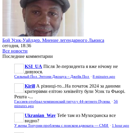
Бой Усик-Уайлдер. Мнение легендарного Льюиса
сегодня, 18:36
Все новости
Последние
комментарии
KSI_UA
Після Зе-перзидента я вже нічому не
дивуюся.
Сильный Пол. Энтони Джошуа – Джейк Пол
·
8 minutes ago
Kirill
А різниці-то...На початок 2024 за даними
критеріями елітою хевівейту були Усик та Фьюрі.
Решта -...
Гассиев отобрал чемпионский титул у 44-летнего Пулева
·
56
minutes ago
Ukranian_Way
Тебе там из Мухосранска все
видно?
У жены Топурии проблемы с поиском адвоката — СМИ
·
1 hour ago