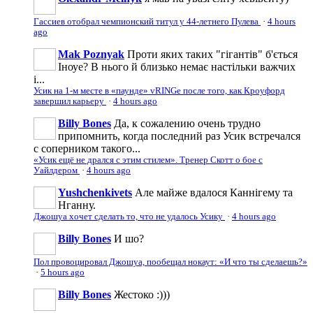
Гассиев отобрал чемпионский титул у 44-летнего Пулева
·
4 hours
ago
Mak Poznyak
Проти яких таких "гігантів" б'ється
Іноуе? В нього й близько немає настільки важчих
і...
Усик на 1-м месте в «паунде» vRINGe после того, как Кроуфорд
завершил карьеру
·
4 hours ago
Billy Bones
Да, к сожалению очень трудно
припомнить, когда последний раз Усик встречался
с соперником такого...
«Усик ещё не дрался с этим стилем». Тренер Скотт о бое с
Уайлдером
·
4 hours ago
Yushchenkivets
Але майже вдалося Каннігему та
Нганну.
Джошуа хочет сделать то, что не удалось Усику
·
4 hours ago
Billy Bones
И шо?
Пол провоцировал Джошуа, пообещал нокаут: «И что ты сделаешь?»
·
5 hours ago
Billy Bones
Жестоко :)))