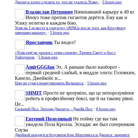
Джошуа хочет сделать то, что не удалось Усику
·
5 hours ago
Владислав Петрович
Начинавший карьеру в 49 кг
Иноуэ тоже против гигантов дерётся. Ему как и
Усику нелегко в каждом бою.
Усик на 1-м месте в «паунде» vRINGe после того, как Кроуфорд
завершил карьеру
·
5 hours ago
Ярославчик
Ты видел?
«Усик ещё не дрался с этим стилем». Тренер Скотт о бое с
Уайлдером
·
5 hours ago
ÀmirGGGfan
Эх. А раньше было наоборот -
первый средний слабый, в миддле элита: Головкин,
Канело, Джейкобс и...
Цзю не сумел нокаутировать Веласкеса
·
5 hours ago
SHMIT
Просто не зрозуміло, що це непорозуміння
робить в професійному боксі, ще й на такому рівні.
Це...
Сильный Пол. Энтони Джошуа – Джейк Пол
·
6 hours ago
Евгений Подолиный
Не пойму где вы там
увидели Пола Кролла. Эспадас же был соперником
Соузы
Двойной нокдаун в безумном бою Мартинеса и Джонса: зацените