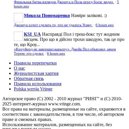
Финальная битва взглядов Джошуа и Пола перед боем: видео
·
5
hours ago
Микола Пономаренко
Наміри залікові. :)
Джошуа хочет сделать то, что не удалось Усику
·
6 hours ago
KSI_UA
Насправді Пол і треш-бокс тут жодним
місцем. Про що я дійсно трохи шкодую, так це про
те, що Кроу...
«Кроуфорд не завершил карьеру». Джейк Пол объяснил, зачем
Теренс это сделал
·
6 hours ago
Правила перепечатки
О нас
Журналистская хартия
Обратная связь
Правила использования
Polska wersja Vringe
Авторское право (С) 2002 - 2010 журнал "РИНГ" и (С) 2010-
2025 интернет-журнал www.vringe.com.
Все права на материалы, размещенные на сайте, охраняются в
соответствии с законодательством, в том числе, об авторском
праве и смежных правах.
Использование материалов, размещенных на сайте, без