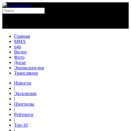
Главная
MMA
p4p
Видео
Фото
Досье
Энциклопедия
Трансляции
Новости
|
Эксклюзив
|
Прогнозы
|
Рейтинги
|
Топ-10
|