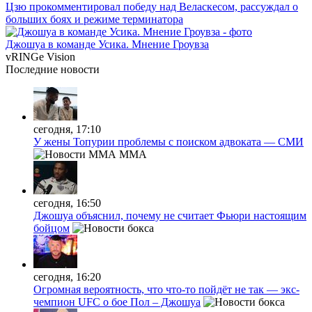
Цзю прокомментировал победу над Веласкесом, рассуждал о
больших боях и режиме терминатора
Джошуа в команде Усика. Мнение Гроувза
vRINGe
Vision
Последние
новости
сегодня, 17:10
У жены Топурии проблемы с поиском адвоката — СМИ
MMA
сегодня, 16:50
Джошуа объяснил, почему не считает Фьюри настоящим
бойцом
сегодня, 16:20
Огромная вероятность, что что-то пойдёт не так — экс-
чемпион UFC о бое Пол – Джошуа