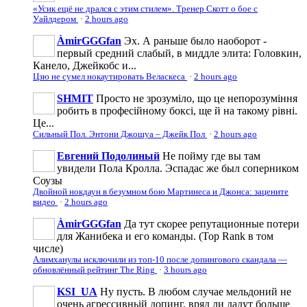
«Усик ещё не дрался с этим стилем». Тренер Скотт о бое с
Уайлдером
·
2 hours ago
ÀmirGGGfan
Эх. А раньше было наоборот -
первый средний слабый, в миддле элита: Головкин,
Канело, Джейкобс и...
Цзю не сумел нокаутировать Веласкеса
·
2 hours ago
SHMIT
Просто не зрозуміло, що це непорозуміння
робить в професійному боксі, ще й на такому рівні.
Це...
Сильный Пол. Энтони Джошуа – Джейк Пол
·
2 hours ago
Евгений Подолиный
Не пойму где вы там
увидели Пола Кролла. Эспадас же был соперником
Соузы
Двойной нокдаун в безумном бою Мартинеса и Джонса: зацените
видео
·
2 hours ago
ÀmirGGGfan
Да тут скорее репутационные потери
для Жанибека и его команды. (Top Rank в том
числе)
Алимханулы исключили из топ-10 после допингового скандала —
обновлённый рейтинг The Ring
·
3 hours ago
KSI_UA
Ну пусть. В любом случае мельдоний не
очень агрессивньій допинг, вряд ли дадут больше