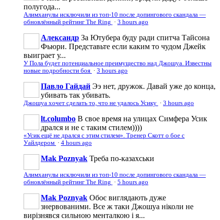
полугода...
Алимханулы исключили из топ-10 после допингового скандала —
обновлённый рейтинг The Ring
·
3 hours ago
Александр
За Ютубера буду ради спитча Тайсона
Фьюри. Представьте если каким то чудом Джейк
выиграет у...
У Пола будет потенциальное преимущество над Джошуа. Известны
новые подробности боя
·
3 hours ago
Павло Гайдай
Ээ нет, дружок. Давай уже до конца,
убивать так убивать.
Джошуа хочет сделать то, что не удалось Усику
·
3 hours ago
lt.columbo
В свое время на улицах Симфера Усик
дрался и не с таким стилем))))
«Усик ещё не дрался с этим стилем». Тренер Скотт о бое с
Уайлдером
·
4 hours ago
Mak Poznyak
Треба по-казахськи
Алимханулы исключили из топ-10 после допингового скандала —
обновлённый рейтинг The Ring
·
5 hours ago
Mak Poznyak
Обоє виглядають дуже
знервованими. Все ж таки Джошуа ніколи не
вирізнявся сильною менталкою і я...