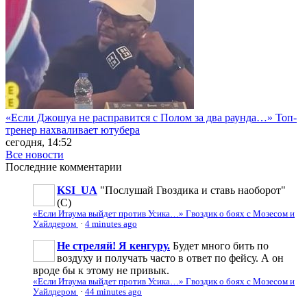
«Если Джошуа не расправится с Полом за два раунда…» Топ-
тренер нахваливает ютубера
сегодня, 14:52
Все новости
Последние
комментарии
KSI_UA
"Послушай Гвоздика и ставь наоборот"
(С)
«Если Итаума выйдет против Усика…» Гвоздик о боях с Мозесом и
Уайлдером
·
4 minutes ago
Не стреляй! Я кенгуру.
Будет много бить по
воздуху и получать часто в ответ по фейсу. А он
вроде бы к этому не привык.
«Если Итаума выйдет против Усика…» Гвоздик о боях с Мозесом и
Уайлдером
·
44 minutes ago