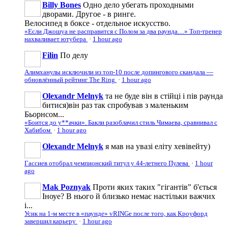
Billy Bones
Одно дело убегать проходными
дворами. Другое - в ринге.
Велосипед в боксе - отдельное искусство.
«Если Джошуа не расправится с Полом за два раунда…» Топ-тренер
нахваливает ютубера
·
1 hour ago
Filin
По делу
Алимханулы исключили из топ-10 после допингового скандала —
обновлённый рейтинг The Ring
·
1 hour ago
Olexandr Melnyk
та не буде він в стійці і пів раунда
битися)він раз так спробував з маленьким
Бьорнсом...
«Боится до у**ачки». Бакли разоблачил стиль Чимаева, сравнивал с
Хабибом
·
1 hour ago
Olexandr Melnyk
я мав на увазі еліту хевівейту)
Гассиев отобрал чемпионский титул у 44-летнего Пулева
·
1 hour
ago
Mak Poznyak
Проти яких таких "гігантів" б'ється
Іноуе? В нього й близько немає настільки важчих
і...
Усик на 1-м месте в «паунде» vRINGe после того, как Кроуфорд
завершил карьеру
·
1 hour ago