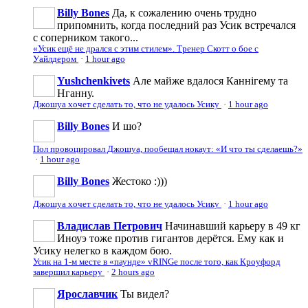
Billy Bones
Да, к сожалению очень трудно
припомнить, когда последний раз Усик встречался
с соперником такого...
«Усик ещё не дрался с этим стилем». Тренер Скотт о бое с
Уайлдером
·
1 hour ago
Yushchenkivets
Але майже вдалося Каннігему та
Нганну.
Джошуа хочет сделать то, что не удалось Усику
·
1 hour ago
Billy Bones
И шо?
Пол провоцировал Джошуа, пообещал нокаут: «И что ты сделаешь?»
·
1 hour ago
Billy Bones
Жестоко :)))
Джошуа хочет сделать то, что не удалось Усику
·
1 hour ago
Владислав Петрович
Начинавший карьеру в 49 кг
Иноуэ тоже против гигантов дерётся. Ему как и
Усику нелегко в каждом бою.
Усик на 1-м месте в «паунде» vRINGe после того, как Кроуфорд
завершил карьеру
·
2 hours ago
Ярославчик
Ты видел?