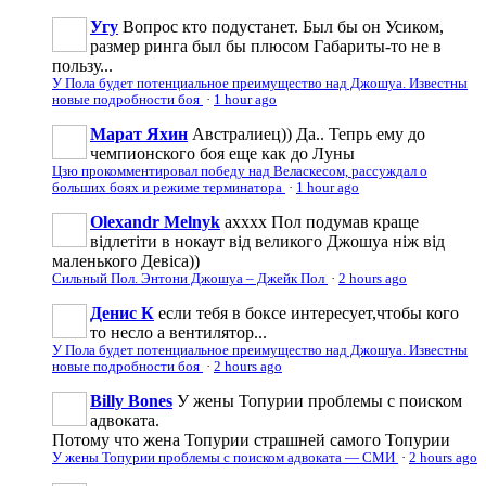
Угу
Вопрос кто подустанет. Был бы он Усиком,
размер ринга был бы плюсом Габариты-то не в
пользу...
У Пола будет потенциальное преимущество над Джошуа. Известны
новые подробности боя
·
1 hour ago
Марат Яхин
Австралиец)) Да.. Тепрь ему до
чемпионского боя еще как до Луны
Цзю прокомментировал победу над Веласкесом, рассуждал о
больших боях и режиме терминатора
·
1 hour ago
Olexandr Melnyk
ахххх Пол подумав краще
відлетіти в нокаут від великого Джошуа ніж від
маленького Девіса))
Сильный Пол. Энтони Джошуа – Джейк Пол
·
2 hours ago
Денис К
если тебя в боксе интересует,чтобы кого
то несло а вентилятор...
У Пола будет потенциальное преимущество над Джошуа. Известны
новые подробности боя
·
2 hours ago
Billy Bones
У жены Топурии проблемы с поиском
адвоката.
Потому что жена Топурии страшней самого Топурии
У жены Топурии проблемы с поиском адвоката — СМИ
·
2 hours ago