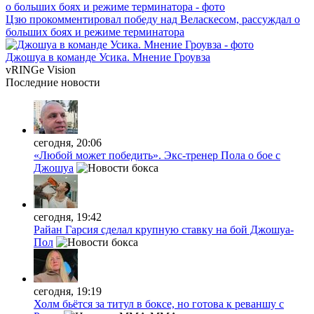
Цзю прокомментировал победу над Веласкесом, рассуждал о
больших боях и режиме терминатора
Джошуа в команде Усика. Мнение Гроувза
vRINGe
Vision
Последние
новости
сегодня, 20:06
«Любой может победить». Экс-тренер Пола о бое с
Джошуа
сегодня, 19:42
Райан Гарсия сделал крупную ставку на бой Джошуа-
Пол
сегодня, 19:19
Холм бьётся за титул в боксе, но готова к реваншу с