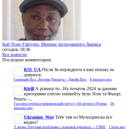
Бой Усик-Уайлдер. Мнение легендарного Льюиса
сегодня, 18:36
Все новости
Последние
комментарии
KSI_UA
Після Зе-перзидента я вже нічому не
дивуюся.
Сильный Пол. Энтони Джошуа – Джейк Пол
·
8 minutes ago
Kirill
А різниці-то...На початок 2024 за даними
критеріями елітою хевівейту були Усик та Фьюрі.
Решта -...
Гассиев отобрал чемпионский титул у 44-летнего Пулева
·
56
minutes ago
Ukranian_Way
Тебе там из Мухосранска все
видно?
У жены Топурии проблемы с поиском адвоката — СМИ
·
1 hour ago