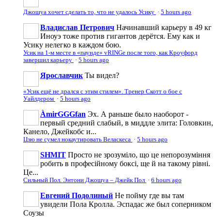
Джошуа хочет сделать то, что не удалось Усику
·
5 hours ago
Владислав Петрович
Начинавший карьеру в 49 кг
Иноуэ тоже против гигантов дерётся. Ему как и
Усику нелегко в каждом бою.
Усик на 1-м месте в «паунде» vRINGe после того, как Кроуфорд
завершил карьеру
·
5 hours ago
Ярославчик
Ты видел?
«Усик ещё не дрался с этим стилем». Тренер Скотт о бое с
Уайлдером
·
5 hours ago
ÀmirGGGfan
Эх. А раньше было наоборот -
первый средний слабый, в миддле элита: Головкин,
Канело, Джейкобс и...
Цзю не сумел нокаутировать Веласкеса
·
5 hours ago
SHMIT
Просто не зрозуміло, що це непорозуміння
робить в професійному боксі, ще й на такому рівні.
Це...
Сильный Пол. Энтони Джошуа – Джейк Пол
·
6 hours ago
Евгений Подолиный
Не пойму где вы там
увидели Пола Кролла. Эспадас же был соперником
Соузы