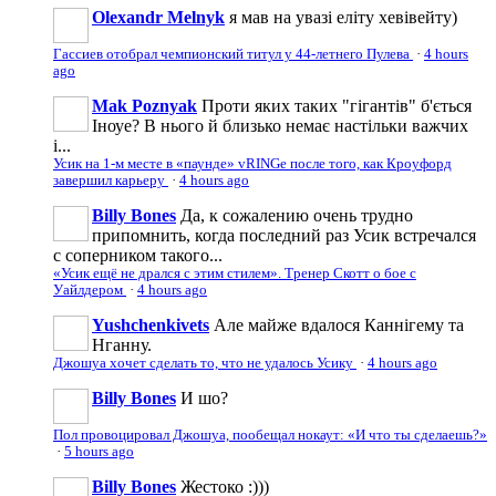
Olexandr Melnyk
я мав на увазі еліту хевівейту)
Гассиев отобрал чемпионский титул у 44-летнего Пулева
·
4 hours
ago
Mak Poznyak
Проти яких таких "гігантів" б'ється
Іноуе? В нього й близько немає настільки важчих
і...
Усик на 1-м месте в «паунде» vRINGe после того, как Кроуфорд
завершил карьеру
·
4 hours ago
Billy Bones
Да, к сожалению очень трудно
припомнить, когда последний раз Усик встречался
с соперником такого...
«Усик ещё не дрался с этим стилем». Тренер Скотт о бое с
Уайлдером
·
4 hours ago
Yushchenkivets
Але майже вдалося Каннігему та
Нганну.
Джошуа хочет сделать то, что не удалось Усику
·
4 hours ago
Billy Bones
И шо?
Пол провоцировал Джошуа, пообещал нокаут: «И что ты сделаешь?»
·
5 hours ago
Billy Bones
Жестоко :)))