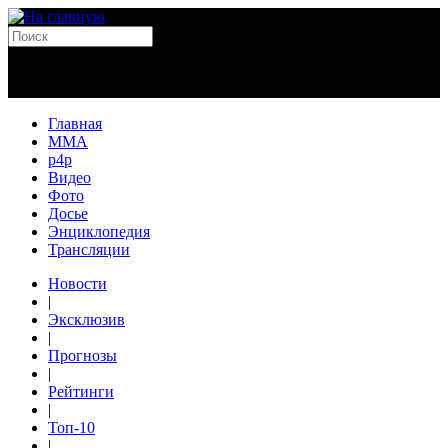
Главная
MMA
p4p
Видео
Фото
Досье
Энциклопедия
Трансляции
Новости
|
Эксклюзив
|
Прогнозы
|
Рейтинги
|
Топ-10
|