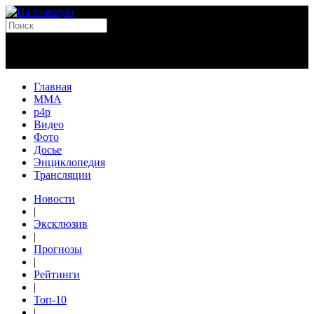
Главная
MMA
p4p
Видео
Фото
Досье
Энциклопедия
Трансляции
Новости
|
Эксклюзив
|
Прогнозы
|
Рейтинги
|
Топ-10
|