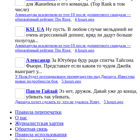
для Жанибека и его команды. (Top Rank в том
числе)
Алимханулы исключили из топ-10 после допингового скандала —
обновлённый рейтинг The Ring
·
4 hours ago
KSI_UA
Ну пусть. В любом случае мельдоний не
очень агрессивньій допинг, вряд ли дадут больше
полугода...
Алимханулы исключили из топ-10 после допингового скандала —
обновлённый рейтинг The Ring
·
4 hours ago
Александр
За Ютубера буду ради спитча Тайсона
Фьюри. Представьте если каким то чудом Джейк
выиграет у...
У Пола будет потенциальное преимущество над Джошуа. Известны
новые подробности боя
·
5 hours ago
Павло Гайдай
Ээ нет, дружок. Давай уже до конца,
убивать так убивать.
Джошуа хочет сделать то, что не удалось Усику
·
5 hours ago
Правила перепечатки
О нас
Журналистская хартия
Обратная связь
Правила использования