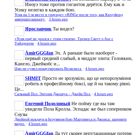
Иноуэ тоже против гигантов дерётся. Ему как и
Усику нелегко в каждом бою.
Усик на 1-м месте в «паунде» vRINGe после того, как Кроуфорд
завершил карьеру
·
3 hours ago
Ярославчик
Ты видел?
«Усик ещё не дрался с этим стилем». Тренер Скотт о бое с
Уайлдером
·
4 hours ago
ÀmirGGGfan
Эх. А раньше было наоборот -
первый средний слабый, в миддле элита: Головкин,
Канело, Джейкобс и...
Цзю не сумел нокаутировать Веласкеса
·
4 hours ago
SHMIT
Просто не зрозуміло, що це непорозуміння
робить в професійному боксі, ще й на такому рівні.
Це...
Сильный Пол. Энтони Джошуа – Джейк Пол
·
4 hours ago
Евгений Подолиный
Не пойму где вы там
увидели Пола Кролла. Эспадас же был соперником
Соузы
Двойной нокдаун в безумном бою Мартинеса и Джонса: зацените
видео
·
4 hours ago
ÀmirGGGfan
Да тут скорее репутационные потери