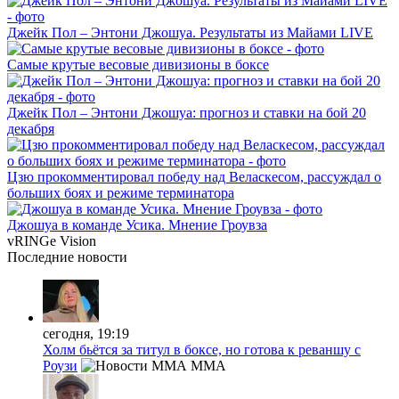
Джейк Пол – Энтони Джошуа. Результаты из Майами LIVE
Самые крутые весовые дивизионы в боксе
Джейк Пол – Энтони Джошуа: прогноз и ставки на бой 20
декабря
Цзю прокомментировал победу над Веласкесом, рассуждал о
больших боях и режиме терминатора
Джошуа в команде Усика. Мнение Гроувза
vRINGe
Vision
Последние
новости
сегодня, 19:19
Холм бьётся за титул в боксе, но готова к реваншу с
Роузи
MMA