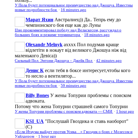
пользу...
У Пола будет потенциальное преимущество над Джошуа. Известны
новые подробности боя
·
16 minutes ago
Марат Яхин
Австралиец)) Да.. Тепрь ему до
чемпионского боя еще как до Луны
Цзю прокомментировал победу над Веласкесом, рассуждал о
больших боях и режиме терминатора
·
18 minutes ago
Olexandr Melnyk
ахххх Пол подумав краще
відлетіти в нокаут від великого Джошуа ніж від
маленького Девіса))
Сильный Пол. Энтони Джошуа – Джейк Пол
·
42 minutes ago
Денис К
если тебя в боксе интересует,чтобы кого
то несло а вентилятор...
У Пола будет потенциальное преимущество над Джошуа. Известны
новые подробности боя
·
59 minutes ago
Billy Bones
У жены Топурии проблемы с поиском
адвоката.
Потому что жена Топурии страшней самого Топурии
У жены Топурии проблемы с поиском адвоката — СМИ
·
1 hour ago
KSI_UA
"Послушай Гвоздика и ставь наоборот"
(С)
«Если Итаума выйдет против Усика…» Гвоздик о боях с Мозесом и
Уайлдером
·
1 hour ago