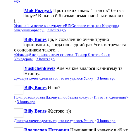
ago
Mak Poznyak
Проти яких таких "гігантів" б'ється
Іноуе? В нього й близько немає настільки важчих
і...
Усик на 1-м месте в «паунде» vRINGe после того, как Кроуфорд
завершил карьеру
·
3 hours ago
Billy Bones
Да, к сожалению очень трудно
припомнить, когда последний раз Усик встречался
с соперником такого...
«Усик ещё не дрался с этим стилем». Тренер Скотт о бое с
Уайлдером
·
3 hours ago
Yushchenkivets
Але майже вдалося Каннігему та
Нганну.
Джошуа хочет сделать то, что не удалось Усику
·
3 hours ago
Billy Bones
И шо?
Пол провоцировал Джошуа, пообещал нокаут: «И что ты сделаешь?»
·
3 hours ago
Billy Bones
Жестоко :)))
Джошуа хочет сделать то, что не удалось Усику
·
3 hours ago
Владислав Петрович
Начинавший карьеру в 49 кг