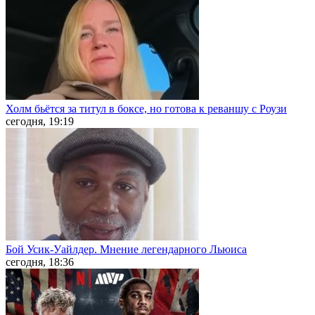
Холм бьётся за титул в боксе, но готова к реваншу с Роузи
сегодня, 19:19
Бой Усик-Уайлдер. Мнение легендарного Льюиса
сегодня, 18:36