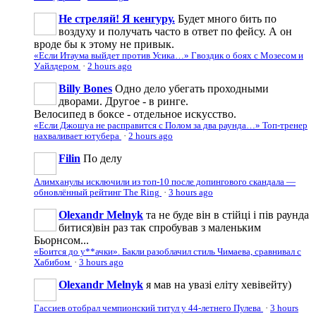
Не стреляй! Я кенгуру.
Будет много бить по
воздуху и получать часто в ответ по фейсу. А он
вроде бы к этому не привык.
«Если Итаума выйдет против Усика…» Гвоздик о боях с Мозесом и
Уайлдером
·
2 hours ago
Billy Bones
Одно дело убегать проходными
дворами. Другое - в ринге.
Велосипед в боксе - отдельное искусство.
«Если Джошуа не расправится с Полом за два раунда…» Топ-тренер
нахваливает ютубера
·
2 hours ago
Filin
По делу
Алимханулы исключили из топ-10 после допингового скандала —
обновлённый рейтинг The Ring
·
3 hours ago
Olexandr Melnyk
та не буде він в стійці і пів раунда
битися)він раз так спробував з маленьким
Бьорнсом...
«Боится до у**ачки». Бакли разоблачил стиль Чимаева, сравнивал с
Хабибом
·
3 hours ago
Olexandr Melnyk
я мав на увазі еліту хевівейту)
Гассиев отобрал чемпионский титул у 44-летнего Пулева
·
3 hours