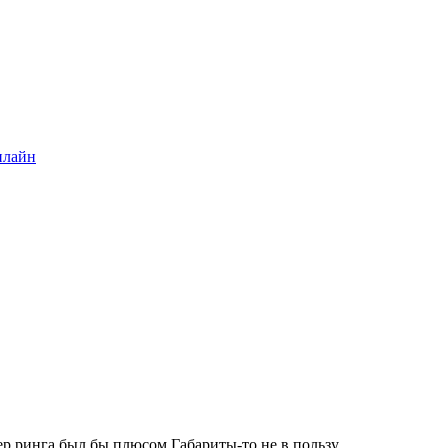
нлайн
р ринга был бы плюсом Габариты-то не в пользу...