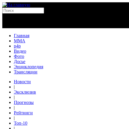
Главная
MMA
p4p
Видео
Фото
Досье
Энциклопедия
Трансляции
Новости
|
Эксклюзив
|
Прогнозы
|
Рейтинги
|
Топ-10
|