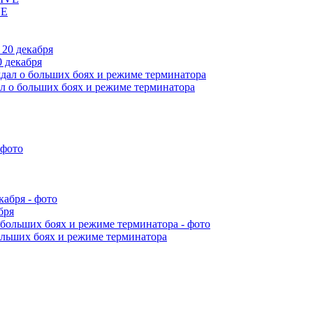
VE
 декабря
л о больших боях и режиме терминатора
бря
ольших боях и режиме терминатора