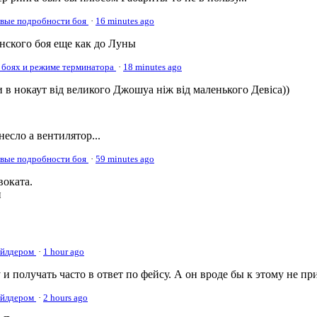
овые подробности боя
·
16 minutes ago
онского боя еще как до Луны
 боях и режиме терминатора
·
18 minutes ago
 в нокаут від великого Джошуа ніж від маленького Девіса))
несло а вентилятор...
овые подробности боя
·
59 minutes ago
оката.
и
Уайлдером
·
1 hour ago
 и получать часто в ответ по фейсу. А он вроде бы к этому не пр
Уайлдером
·
2 hours ago