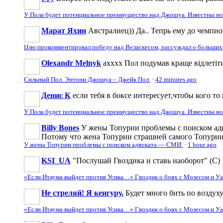
У Пола будет потенциальное преимущество над Джошуа. Известны н
Марат Яхин
Австралиец)) Да.. Тепрь ему до чемпи
Цзю прокомментировал победу над Веласкесом, рассуждал о больших
Olexandr Melnyk
ахххх Пол подумав краще відлетіти
Сильный Пол. Энтони Джошуа – Джейк Пол
·
42 minutes ago
Денис К
если тебя в боксе интересует,чтобы кого то 
У Пола будет потенциальное преимущество над Джошуа. Известны н
Billy Bones
У жены Топурии проблемы с поиском адв
Потому что жена Топурии страшней самого Топури
У жены Топурии проблемы с поиском адвоката — СМИ
·
1 hour ago
KSI_UA
"Послушай Гвоздика и ставь наоборот" (С)
«Если Итаума выйдет против Усика…» Гвоздик о боях с Мозесом и 
Не стреляй! Я кенгуру.
Будет много бить по воздуху
«Если Итаума выйдет против Усика…» Гвоздик о боях с Мозесом и 