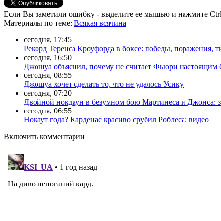
Если Вы заметили ошибку - выделите ее мышью и нажмите Ctrl
Материалы
по теме
:
Всякая всячина
сегодня, 17:45
Рекорд Теренса Кроуфорда в боксе: победы, поражения, 
сегодня, 16:50
Джошуа объяснил, почему не считает Фьюри настоящим
сегодня, 08:55
Джошуа хочет сделать то, что не удалось Усику
сегодня, 07:20
Двойной нокдаун в безумном бою Мартинеса и Джонса: з
сегодня, 06:55
Нокаут года? Карденас красиво срубил Роблеса: видео
Включить комментарии