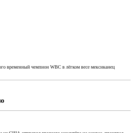
торого временный чемпион WBC в лёгком весе мексиканец
ию