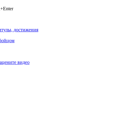
+Enter
титулы, достижения
 бойцом
ацените видео