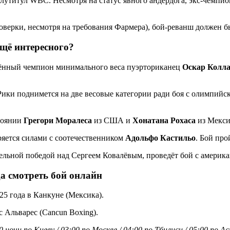
лутитул WBC. Несмотря на статус явного андердога, экс-чемпио
ерки, несмотря на требования Фармера), бой-реванш должен был
ещё интересного?
инённый чемпион минимального веса пуэрториканец
Оскар Колла
Рики поднимется на две весовые категории ради боя с олимпий
стоянии
Грегори Моралеса
из США и
Хонатана Рохаса
из Мекси
яется силами с соотечественником
Адольфо Кастильо
. Бой про
ельной победой над Сергеем Ковалёвым, проведёт бой с амери
да смотреть бой онлайн
025 года в Канкуне (Мексика).
с Альварес (Cancun Boxing).
 ночи по Киеву / 03:00 по Москве / 04:00 по Тбилиси / 05:00 по 