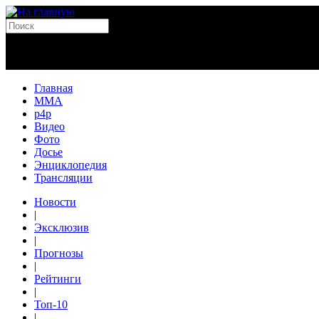
Главная
MMA
p4p
Видео
Фото
Досье
Энциклопедия
Трансляции
Новости
|
Эксклюзив
|
Прогнозы
|
Рейтинги
|
Топ-10
|