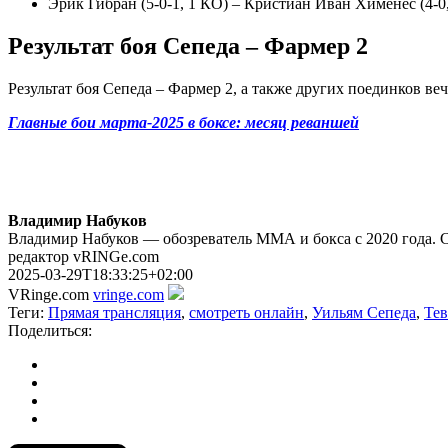
Эрик Гибран (5-0-1, 1 КО) – Кристиан Иван Хименес (4-0,
Результат боя Сепеда – Фармер 2
Результат боя Сепеда – Фармер 2, а также других поединков ве
Главные бои марта-2025 в боксе: месяц реваншей
Владимир Набуков
Владимир Набуков — обозреватель ММА и бокса с 2020 года. 
редактор vRINGe.com
2025-03-29T18:33:25+02:00
VRinge.com
vringe.com
Теги:
Прямая трансляция
,
смотреть онлайн
,
Уильям Сепеда
,
Те
Поделиться: