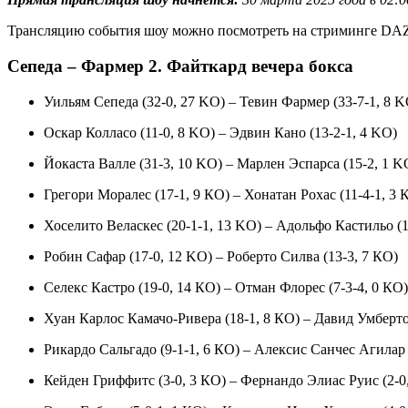
Трансляцию события шоу можно посмотреть на стриминге DA
Сепеда – Фармер 2. Файткард вечера бокса
Уильям Сепеда (32-0, 27 KO) – Тевин Фармер (33-7-1, 8 K
Оскар Колласо (11-0, 8 KO) – Эдвин Кано (13-2-1, 4 KO)
Йокаста Валле (31-3, 10 KO) – Марлен Эспарса (15-2, 1 K
Грегори Моралес (17-1, 9 КО) – Хонатан Рохас (11-4-1, 3 
Хоселито Веласкес (20-1-1, 13 KO) – Адольфо Кастильо (1
Робин Сафар (17-0, 12 KO) – Роберто Силва (13-3, 7 КО)
Селекс Кастро (19-0, 14 КО) – Отман Флорес (7-3-4, 0 КО)
Хуан Карлос Камачо-Ривера (18-1, 8 КО) – Давид Умберто
Рикардо Сальгадо (9-1-1, 6 КО) – Алексис Санчес Агилар 
Кейден Гриффитс (3-0, 3 КО) – Фернандо Элиас Руис (2-0