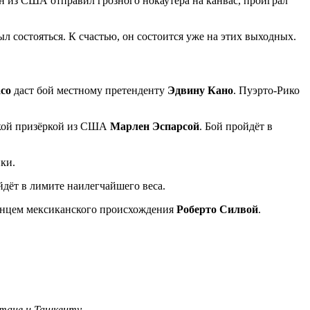
н из США отправил грозного нокаутёра на канвас, проиграл
 состояться. К счастью, он состоится уже на этих выходных.
со
даст бой местному претенденту
Эдвину Кано
. Пуэрто-Рико
ской призёркой из США
Марлен Эспарсой
. Бой пройдёт в
ки.
йдёт в лимите наилегчайшего веса.
канцем мексиканского происхождения
Роберто Силвой
.
Астане и Ташкенту.