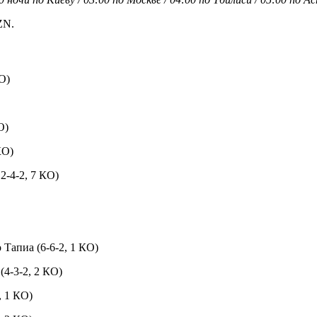
ZN.
O)
O)
КО)
2-4-2, 7 КО)
 Тапиа (6-6-2, 1 КО)
(4-3-2, 2 КО)
, 1 КО)