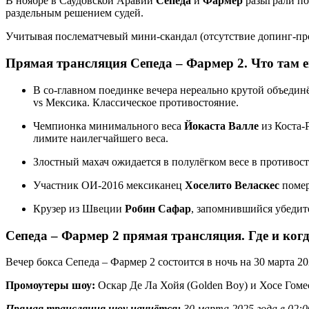
В ноябре в Саудовской Аравии
Сепеда
и
Фармер
разыграли по
раздельным решением судей.
Учитывая послематчевый мини-скандал (отсутствие допинг-пров
Прямая трансляция Сепеда – Фармер 2. Что там 
В со-главном поединке вечера нереально крутой объед
vs Мексика. Классическое противостояние.
Чемпионка минимального веса
Йокаста Валле
из Коста-
лимите наилегчайшего веса.
Злостный махач ожидается в полулёгком весе в противо
Участник ОИ-2016 мексиканец
Хоселито Веласкес
помер
Крузер из Швеции
Робин Сафар
, запомнившийся убедит
Сепеда – Фармер 2 прямая трансляция. Где и ког
Вечер бокса Сепеда – Фармер 2 состоится в ночь на 30 марта 2
Промоутеры шоу:
Оскар Де Ла Хойя (Golden Boy) и Хосе Гоме
Прямая трансляция шоу начнётся:
30 марта 2025 года в 02:00