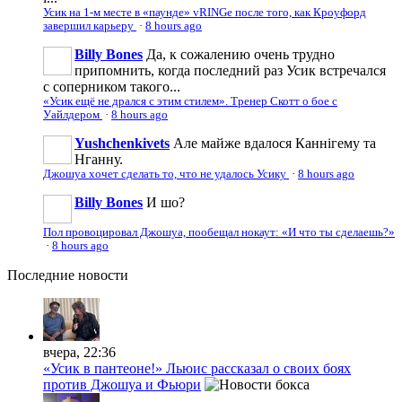
Усик на 1-м месте в «паунде» vRINGe после того, как Кроуфорд
завершил карьеру
·
8 hours ago
Billy Bones
Да, к сожалению очень трудно
припомнить, когда последний раз Усик встречался
с соперником такого...
«Усик ещё не дрался с этим стилем». Тренер Скотт о бое с
Уайлдером
·
8 hours ago
Yushchenkivets
Але майже вдалося Каннігему та
Нганну.
Джошуа хочет сделать то, что не удалось Усику
·
8 hours ago
Billy Bones
И шо?
Пол провоцировал Джошуа, пообещал нокаут: «И что ты сделаешь?»
·
8 hours ago
Последние
новости
вчера, 22:36
«Усик в пантеоне!» Льюис рассказал о своих боях
против Джошуа и Фьюри