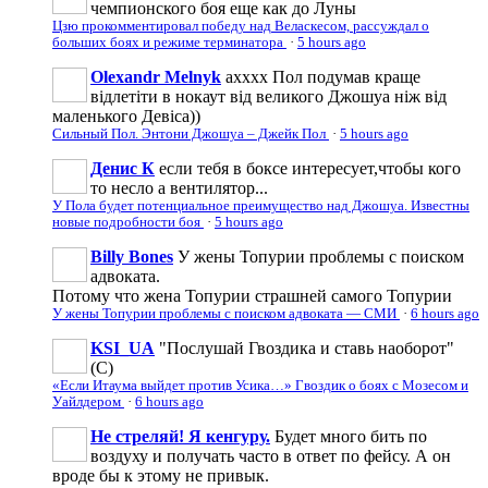
чемпионского боя еще как до Луны
Цзю прокомментировал победу над Веласкесом, рассуждал о
больших боях и режиме терминатора
·
5 hours ago
Olexandr Melnyk
ахххх Пол подумав краще
відлетіти в нокаут від великого Джошуа ніж від
маленького Девіса))
Сильный Пол. Энтони Джошуа – Джейк Пол
·
5 hours ago
Денис К
если тебя в боксе интересует,чтобы кого
то несло а вентилятор...
У Пола будет потенциальное преимущество над Джошуа. Известны
новые подробности боя
·
5 hours ago
Billy Bones
У жены Топурии проблемы с поиском
адвоката.
Потому что жена Топурии страшней самого Топурии
У жены Топурии проблемы с поиском адвоката — СМИ
·
6 hours ago
KSI_UA
"Послушай Гвоздика и ставь наоборот"
(С)
«Если Итаума выйдет против Усика…» Гвоздик о боях с Мозесом и
Уайлдером
·
6 hours ago
Не стреляй! Я кенгуру.
Будет много бить по
воздуху и получать часто в ответ по фейсу. А он
вроде бы к этому не привык.