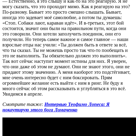
— Естественно, я это слышу и как-то на это реагирую. Я не
могу сказать, что это проходит мимо. Как я реагирую на это?
По-разному. Бывает это просто смешно слышать. Бывает,
иногда это задевает моё самолюбие, а потом ты думаешь:
«Стоп. Собаки лают, караван идёт». И в-третьих, этот бой
состоится, значит они были на правильном пути, когда они
это говорили. Они хотели заполучить поединок, они его
получили. Но теперь самое важное и самое главное — наши
взрослые отцы нас учили: «Ты должен быть в ответе за всё,
что ты сказал. Ты не можешь просто так что-то пообещать и
это не выполнить. Ты обязательно должен это выполнить».
Так вот сейчас наступит момент истины для них. Я уверен,
что они даже об этом не думают. Они не знают этого, они не
придают этому значению. А меня наоборот это подстёгивает,
мне очень интересно будет с ним боксировать. Прям
огромнейшее желание есть выйти с ним в ринг. Не буду я
много сейчас об этом рассказывать и углубляться в это всё.
Увидимся в апреле.
Смотрите также:
Интервью Теофимо Лопеса: Я
нокаутирую этого бога Ломаченко