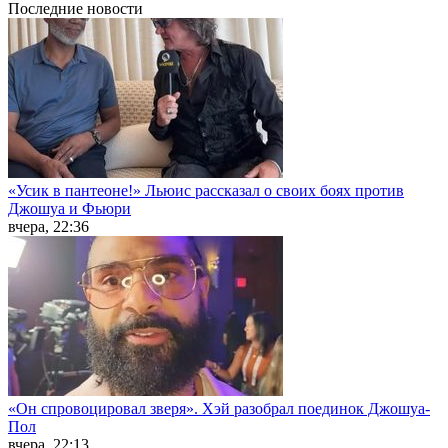
Последние
новости
«Усик в пантеоне!» Льюис рассказал о своих боях против
Джошуа и Фьюри
вчера, 22:36
«Он спровоцировал зверя». Хэй разобрал поединок Джошуа-
Пол
вчера, 22:13