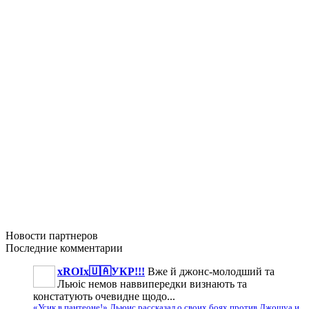
Новости
партнеров
Последние
комментарии
xROIx🇺🇦УКР!!!
Вже й джонс-молодший та
Льюіс немов наввипередки визнають та
констатують очевидне щодо...
«Усик в пантеоне!» Льюис рассказал о своих боях против Джошуа и