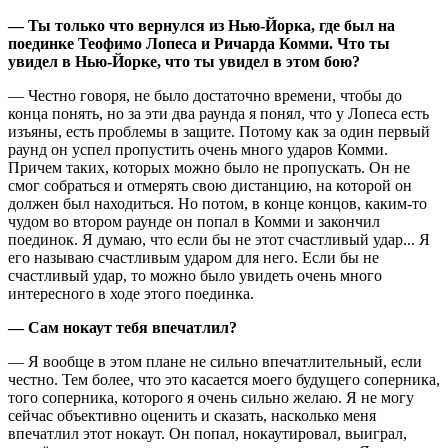
— Ты только что вернулся из Нью-Йорка, где был на
поединке Теофимо Лопеса и Ричарда Комми. Что ты
увидел в Нью-Йорке, что ты увидел в этом бою?
— Честно говоря, не было достаточно времени, чтобы до
конца понять, но за эти два раунда я понял, что у Лопеса есть
изъяны, есть проблемы в защите. Потому как за один первый
раунд он успел пропустить очень много ударов Комми.
Причем таких, которых можно было не пропускать. Он не
смог собраться и отмерять свою дистанцию, на которой он
должен был находиться. Но потом, в конце концов, каким-то
чудом во втором раунде он попал в Комми и закончил
поединок. Я думаю, что если бы не этот счастливый удар... Я
его называю счастливым ударом для него. Если бы не
счастливый удар, то можно было увидеть очень много
интересного в ходе этого поединка.
— Сам нокаут тебя впечатлил?
— Я вообще в этом плане не сильно впечатлительный, если
честно. Тем более, что это касается моего будущего соперника,
того соперника, которого я очень сильно желаю. Я не могу
сейчас объективно оценить и сказать, насколько меня
впечатлил этот нокаут. Он попал, нокаутировал, выиграл,