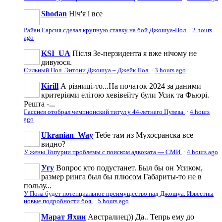
Shodan
Ніч'я і все
Райан Гарсия сделал крупную ставку на бой Джошуа-Пол
·
2 hours
ago
KSI_UA
Після Зе-перзидента я вже нічому не
дивуюся.
Сильный Пол. Энтони Джошуа – Джейк Пол
·
3 hours ago
Kirill
А різниці-то...На початок 2024 за даними
критеріями елітою хевівейту були Усик та Фьюрі.
Решта -...
Гассиев отобрал чемпионский титул у 44-летнего Пулева
·
4 hours
ago
Ukranian_Way
Тебе там из Мухосранска все
видно?
У жены Топурии проблемы с поиском адвоката — СМИ
·
4 hours ago
Угу
Вопрос кто подустанет. Был бы он Усиком,
размер ринга был бы плюсом Габариты-то не в
пользу...
У Пола будет потенциальное преимущество над Джошуа. Известны
новые подробности боя
·
5 hours ago
Марат Яхин
Австралиец)) Да.. Тепрь ему до