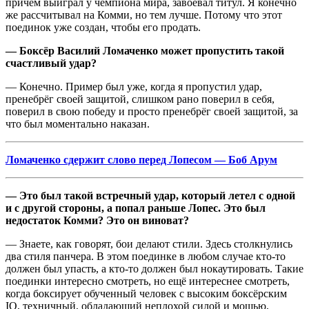
причём выиграл у чемпиона мира, завоевал титул. Я конечно
же рассчитывал на Комми, но тем лучше. Потому что этот
поединок уже создан, чтобы его продать.
— Боксёр Василий Ломаченко может пропустить такой
счастливый удар?
— Конечно. Пример был уже, когда я пропустил удар,
пренебрёг своей защитой, слишком рано поверил в себя,
поверил в свою победу и просто пренебрёг своей защитой, за
что был моментально наказан.
Ломаченко сдержит слово перед Лопесом — Боб Арум
— Это был такой встречный удар, который летел с одной
и с другой стороны, а попал раньше Лопес. Это был
недостаток Комми? Это он виноват?
— Знаете, как говорят, бои делают стили. Здесь столкнулись
два стиля панчера. В этом поединке в любом случае кто-то
должен был упасть, а кто-то должен был нокаутировать. Такие
поединки интересно смотреть, но ещё интереснее смотреть,
когда боксирует обученный человек с высоким боксёрским
IQ, техничный, обладающий неплохой силой и мощью,