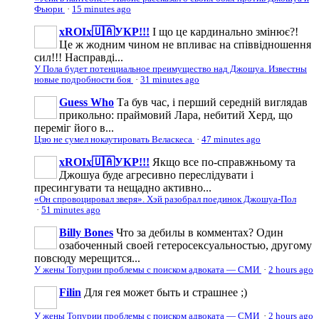
Фьюри
·
15 minutes ago
xROIx🇺🇦УКР!!!
І що це кардинально змінює?!
Це ж жодним чином не впливає на співвідношення
сил!!! Насправді...
У Пола будет потенциальное преимущество над Джошуа. Известны
новые подробности боя
·
31 minutes ago
Guess Who
Та був час, і перший середній виглядав
прикольно: праймовий Лара, небитий Херд, що
переміг його в...
Цзю не сумел нокаутировать Веласкеса
·
47 minutes ago
xROIx🇺🇦УКР!!!
Якщо все по-справжньому та
Джошуа буде агресивно переслідувати і
пресингувати та нещадно активно...
«Он спровоцировал зверя». Хэй разобрал поединок Джошуа-Пол
·
51 minutes ago
Billy Bones
Что за дебилы в комментах? Один
озабоченный своей гетеросексуальностью, другому
повсюду мерещится...
У жены Топурии проблемы с поиском адвоката — СМИ
·
2 hours ago
Filin
Для гея может быть и страшнее ;)
У жены Топурии проблемы с поиском адвоката — СМИ
·
2 hours ago