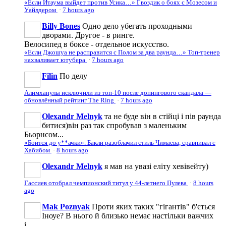
«Если Итаума выйдет против Усика…» Гвоздик о боях с Мозесом и
Уайлдером
·
7 hours ago
Billy Bones
Одно дело убегать проходными
дворами. Другое - в ринге.
Велосипед в боксе - отдельное искусство.
«Если Джошуа не расправится с Полом за два раунда…» Топ-тренер
нахваливает ютубера
·
7 hours ago
Filin
По делу
Алимханулы исключили из топ-10 после допингового скандала —
обновлённый рейтинг The Ring
·
7 hours ago
Olexandr Melnyk
та не буде він в стійці і пів раунда
битися)він раз так спробував з маленьким
Бьорнсом...
«Боится до у**ачки». Бакли разоблачил стиль Чимаева, сравнивал с
Хабибом
·
8 hours ago
Olexandr Melnyk
я мав на увазі еліту хевівейту)
Гассиев отобрал чемпионский титул у 44-летнего Пулева
·
8 hours
ago
Mak Poznyak
Проти яких таких "гігантів" б'ється
Іноуе? В нього й близько немає настільки важчих
і...