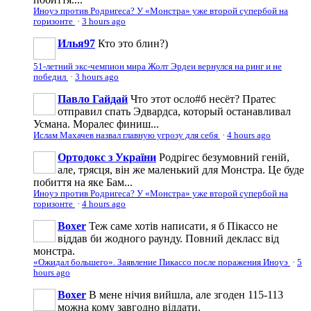
Иноуэ против Родригеса? У «Монстра» уже второй супербой на
горизонте
·
3 hours ago
Илья97
Кто это блин?)
51-летний экс-чемпион мира Жолт Эрдеи вернулся на ринг и не
победил
·
3 hours ago
Павло Гайдай
Что этот осло#б несёт? Пратес
отправил спать Эдвардса, который останавливал
Усмана. Моралес финиш...
Ислам Махачев назвал главную угрозу для себя
·
4 hours ago
Ортодокс з України
Родрігес безумовний геній,
але, трясця, він же маленький для Монстра. Це буде
побиття на яке Бам...
Иноуэ против Родригеса? У «Монстра» уже второй супербой на
горизонте
·
4 hours ago
Boxer
Теж саме хотів написати, я б Пікассо не
віддав би жодного раунду. Повний декласс від
монстра.
«Ожидал большего». Заявление Пикассо после поражения Иноуэ
·
5
hours ago
Boxer
В мене нічия вийшла, але згоден 115-113
можна кому завгодно віддати.