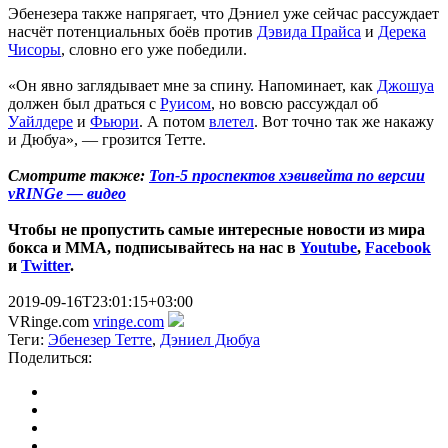
Эбенезера также напрягает, что Дэниел уже сейчас рассуждает
насчёт потенциальных боёв против
Дэвида Прайса
и
Дерека
Чисоры
, словно его уже победили.
«Он явно заглядывает мне за спину. Напоминает, как
Джошуа
должен был драться с
Руисом
, но вовсю рассуждал об
Уайлдере
и
Фьюри
. А потом
влетел
. Вот точно так же накажу
и Дюбуа», — грозится Тетте.
Смотрите также:
Топ-5 проспектов хэвивейта по версии
vRINGe — видео
Чтобы не пропустить самые интересные новости из мира
бокса и ММА, подписывайтесь на нас в
Youtube
,
Facebook
и
Twitter
.
2019-09-16T23:01:15+03:00
VRinge.com
vringe.com
Теги:
Эбенезер Тетте
,
Дэниел Дюбуа
Поделиться: