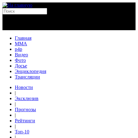
Главная
MMA
p4p
Видео
Фото
Досье
Энциклопедия
Трансляции
Новости
|
Эксклюзив
|
Прогнозы
|
Рейтинги
|
Топ-10
|