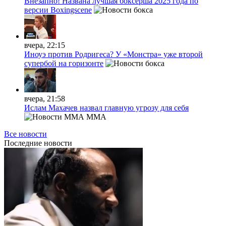
Внезапно! Названа лучшая боксёрша 2025 года по
версии Boxingscene
вчера, 22:15
Иноуэ против Родригеса? У «Монстра» уже второй
супербой на горизонте
вчера, 21:58
Ислам Махачев назвал главную угрозу для себя
MMA
Все новости
Последние
новости