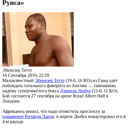
Руиса»
Эбенезер Тетте
16 Сентября 2019, 22:59
Малоизвестный
Эбенезер Тетте
(19-0, 16 КО) из Ганы едет
побеждать тотального фаворита из Англии — тамошнюю
надёжу супертяжёлого бокса
Дэниела Дюбуа
(12-0, 11 КО).
Бой состоится 27 сентября на арене
Royal Albert Hall
в
Лондоне.
Африканец решил, что надо отомстить проспекту за
поражение Ричарда Ларти
: в апреле Дюбуа нокаутировал его в
4-м раунде.