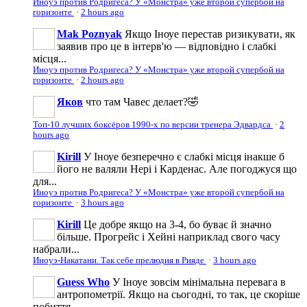
Иноуэ против Родригеса? У «Монстра» уже второй супербой на
горизонте
·
2 hours ago
Mak Poznyak
Якщо Іноуе перестав ризикувати, як
заявив про це в інтерв'ю — відповідно і слабкі
місця...
Иноуэ против Родригеса? У «Монстра» уже второй супербой на
горизонте
·
2 hours ago
Яков
что там Чавес делает?🤣
Топ-10 лучших боксёров 1990-х по версии тренера Эдвардса
·
2
hours ago
Kirill
У Іноуе безперечно є слабкі місця інакше б
його не валяли Нері і Карденас. Але погоджуся що
для...
Иноуэ против Родригеса? У «Монстра» уже второй супербой на
горизонте
·
3 hours ago
Kirill
Це добре якщо на 3-4, бо буває й значно
більше. Прогрейс і Хейні наприклад свого часу
набрали...
Иноуэ-Накатани. Так себе прелюдия в Рияде
·
3 hours ago
Guess Who
У Іноуе зовсім мінімальна перевага в
антропометрії. Якщо на сьогодні, то так, це скоріше
побиття....