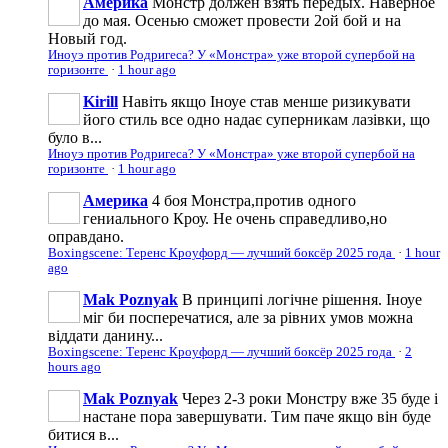
Америка
Монстр должен взять передых. Наверное
до мая. Осенью сможет провести 2ой бой и на
Новый год.
Иноуэ против Родригеса? У «Монстра» уже второй супербой на
горизонте
·
1 hour ago
Kirill
Навіть якщо Іноуе став менше ризикувати
його стиль все одно надає суперникам лазівки, що
було в...
Иноуэ против Родригеса? У «Монстра» уже второй супербой на
горизонте
·
1 hour ago
Америка
4 боя Монстра,против одного
гениального Кроу. Не очень справедливо,но
оправдано.
Boxingscene: Теренс Кроуфорд — лучший боксёр 2025 года
·
1 hour
ago
Mak Poznyak
В принципі логічне рішення. Іноуе
міг би посперечатися, але за рівних умов можна
віддати данину...
Boxingscene: Теренс Кроуфорд — лучший боксёр 2025 года
·
2
hours ago
Mak Poznyak
Через 2-3 роки Монстру вже 35 буде і
настане пора завершувати. Тим паче якщо він буде
битися в...