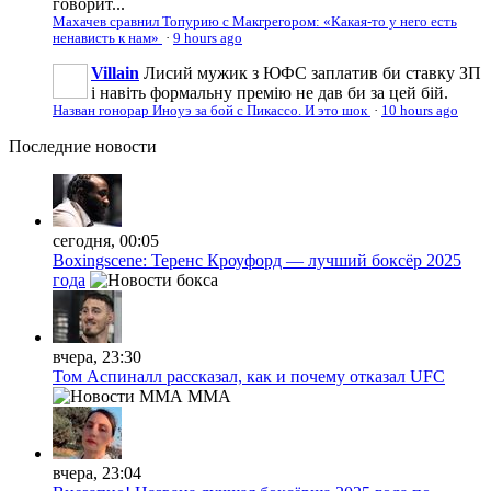
говорит...
Махачев сравнил Топурию с Макгрегором: «Какая-то у него есть
ненависть к нам»
·
9 hours ago
Villain
Лисий мужик з ЮФС заплатив би ставку ЗП
і навіть формальну премію не дав би за цей бій.
Назван гонорар Иноуэ за бой с Пикассо. И это шок
·
10 hours ago
Последние
новости
сегодня, 00:05
Boxingscene: Теренс Кроуфорд — лучший боксёр 2025
года
вчера, 23:30
Том Аспиналл рассказал, как и почему отказал UFC
MMA
вчера, 23:04