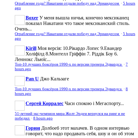
Ограбление года? Накатани отдали победу над Эрнандесом
·
5 hours
ago
Boxer
У меня вышла ничья, конечно мексиканец
показал Накатани что такое мексиканский стиль.
Очень...
Ограбление года? Накатани отдали победу над Эрнандесом
·
5 hours
ago
Kirill
Моя версія: 10.Рікардо Лопес 9.Евандер
Холіфілд 8.Монтелл Гріффін 7. Ріддік Боу 6.
Леннокс Льюїс...
Топ-10 лучших боксёров 1990-х по версии тренера Эдвардса
·
7
hours ago
Pan U
Джо Кальзаге
Топ-10 лучших боксёров 1990-х по версии тренера Эдвардса
·
8
hours ago
Сергей Корралес
Часи спокою і Мегаспорту...
51-летний экс-чемпион мира Жолт Эрдеи вернулся на ринг и не
победил
·
8 hours ago
Горюн
Долбоеб этот махачев. В одном интервью
говорит, что надо продавать себя, шоу и он об этом