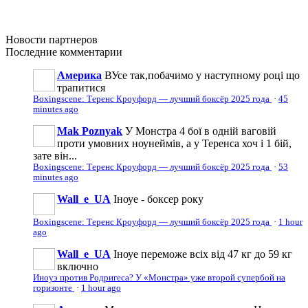
Новости
партнеров
Последние
комментарии
Америка
ВУсе так,побачимо у наступному році що
трапитися
Boxingscene: Теренс Кроуфорд — лучший боксёр 2025 года
·
45
minutes ago
Mak Poznyak
У Монстра 4 бої в одній ваговій
проти умовних ноунеймів, а у Теренса хоч і 1 бій,
зате він...
Boxingscene: Теренс Кроуфорд — лучший боксёр 2025 года
·
53
minutes ago
Wall_e_UA
Іноуе - боксер року
Boxingscene: Теренс Кроуфорд — лучший боксёр 2025 года
·
1 hour
ago
Wall_e_UA
Іноуе переможе всіх від 47 кг до 59 кг
включно
Иноуэ против Родригеса? У «Монстра» уже второй супербой на
горизонте
·
1 hour ago