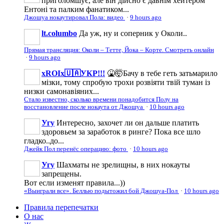
приголомшує, але він дійсно є давнім хейтером
Ентоні та палким фанатиком...
Джошуа нокаутировал Пола: видео
·
9 hours ago
lt.columbo
Да уж, ну и соперник у Околи..
Прямая трансляция: Околи – Тетте, Йока – Корте. Смотреть онлайн
·
9 hours ago
xROIx🇺🇦УКР!!!
🤮🤯Бачу в тебе геть затьмарило
мізки, тому спробую трохи розвіяти твій туман із
низки самонавіяних...
Стало известно, сколько времени понадобится Полу на
восстановление после нокаута от Джошуа
·
10 hours ago
Угу
Интересно, захочет ли он дальше платить
здоровьем за заработок в ринге? Пока все шло
гладко..до...
Джейк Пол перенёс операцию: фото
·
10 hours ago
Угу
Шахматы не зрелищны, в них нокауты
запрещены.
Вот если изменят правила...))
«Выиграли все». Беллью подытожил бой Джошуа-Пол
·
10 hours ago
Правила перепечатки
О нас