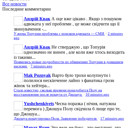
Все новости
Последние
комментарии
Андрій Квак
А оце вже цікаво . Якщо з пошуком
адвоката у неї проблеми , це може свідчити що її
звинувачення -...
У жены Топурии проблемы с поиском адвоката — СМИ
·
2 minutes
ago
Андрій Квак
Не стверджую , що Топурія
однозначно не винен , але коли вже хтось виходить
із такими...
Появились новые подробности по обвинению Топурии в домашнем
насилии
·
7 minutes ago
Mak Poznyak
Варто було трохи колупнути і
полилося нескінченне лайно з фанатика грози
жінок та хейтера...
Стало известно, сколько времени понадобится Полу на
восстановление после нокаута от Джошуа
·
10 minutes ago
Yushchenkivets
Чесна поразка ( нічия, натужна
перемога ) Джошуа Полу свідчила б лище про те,
що Джошуа...
Джошуа нокаутировал Пола. Заявление победителя
·
17 minutes ago
Марат Яхин
Это ведь не бокс - это рестлинг ,это