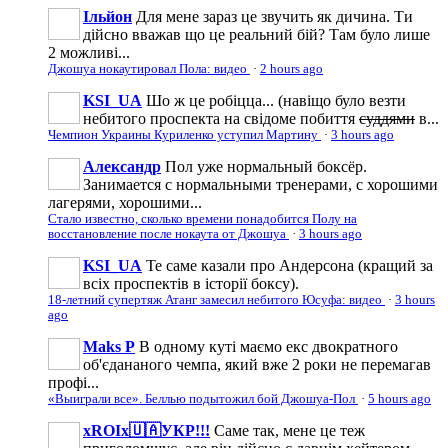
Ільйон
Для мене зараз це звучить як дичина. Ти
дійсно вважав що це реальний бій? Там було лише
2 можливі...
Джошуа нокаутировал Пола: видео
·
2 hours ago
KSI_UA
Шо ж це робіцца... (навіщо було везти
небитого проспекта на свідоме побиття
суддями
в...
Чемпион Украины Куриленко уступил Мартину
·
3 hours ago
Александр
Пол уже нормальный боксёр.
Занимается с нормальными тренерами, с хорошими
лагерями, хорошими...
Стало известно, сколько времени понадобится Полу на
восстановление после нокаута от Джошуа
·
3 hours ago
KSI_UA
Те саме казали про Андерсона (кращий за
всіх проспектів в історії боксу).
18-летний супертяж Атанг замесил небитого Юсуфа: видео
·
3 hours
ago
Maks P
В одному куті маємо екс двократного
об'єдананого чемпа, який вже 2 роки не перемагав
профі...
«Выиграли все». Беллью подытожил бой Джошуа-Пол
·
5 hours ago
xROIx🇺🇦УКР!!!
Саме так, мене це теж