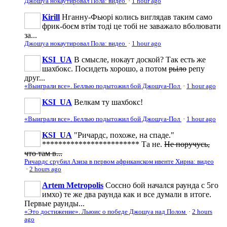
Джошуа нокаутировал Пола: видео
·
1 hour ago
Kirill
Нганну-Фьюрі колись виглядав таким само
фрик-боєм втім тоді це тобі не заважало вболювати
за...
Джошуа нокаутировал Пола: видео
·
1 hour ago
KSI_UA
В смысле, нокаут доской? Так есть же
шахбокс. Посидеть хорошо, а потом
рьіло
репу
друг...
«Выиграли все». Беллью подытожил бой Джошуа-Пол
·
1 hour ago
KSI_UA
Велкам ту шахбокс!
«Выиграли все». Беллью подытожил бой Джошуа-Пол
·
1 hour ago
KSI_UA
"Ричардс, похоже, на спаде."
************************ Та не.
Не поручусь,
что там в...
Ричардс срубил Азиза в первом африканском ивенте Хирна: видео
·
2 hours ago
Artem Metropolis
Соссно бой начался раунда с 5го
имхо) те же два раунда как и все думали в итоге.
Первые раунды...
«Это достижение». Льюис о победе Джошуа над Полом
·
2 hours
ago