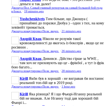
деньги и так далее!
Джошуа-Пол. Самый главный репортаж на самый большой бой года
в боксе
·
19 minutes ago
Yushchenkivets
Тим більше, що Джошуа (
принаймні до поразки Дюбуа ) - один з тих, на кому
хевівейт тримається.
Джошуа нокаутировал Пола: видео
·
21 minutes ago
Андрій Квак
Ніколи не розумів такої
кровожерливості до якогось із боксерів , якщо це не
росіянин .
Джошуа нокаутировал Пола: видео
·
26 minutes ago
Андрій Квак
Дивився . Дійство гірше за WWE ,
там хоч не приховують що це - фрікбої , а тут із фрік
бою багато...
Джошуа нокаутировал Пола: видео
·
28 minutes ago
Kirill
Якби був в хорошій - не вигравав би востаннє
реальний топ-бій ще в 2019 році.
Джошуа нокаутировал Пола: видео
·
1 hour ago
Kirill
Яка різниця? Я і що Фьюрі-Нганну реальний
бій не вважав. Але Нганну тоді дав хороший бій
Фьюрі і...