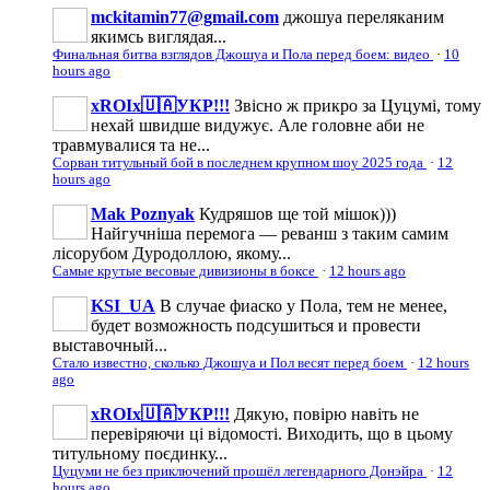
mckitamin77@gmail.com
джошуа переляканим
якимсь виглядая...
Финальная битва взглядов Джошуа и Пола перед боем: видео
·
10
hours ago
xROIx🇺🇦УКР!!!
Звісно ж прикро за Цуцумі, тому
нехай швидше видужує. Але головне аби не
травмувалися та не...
Сорван титульный бой в последнем крупном шоу 2025 года
·
12
hours ago
Mak Poznyak
Кудряшов ще той мішок)))
Найгучніша перемога — реванш з таким самим
лісорубом Дуродоллою, якому...
Самые крутые весовые дивизионы в боксе
·
12 hours ago
KSI_UA
В случае фиаско у Пола, тем не менее,
будет возможность подсушиться и провести
выставочный...
Стало известно, сколько Джошуа и Пол весят перед боем
·
12 hours
ago
xROIx🇺🇦УКР!!!
Дякую, повірю навіть не
перевіряючи ці відомості. Виходить, що в цьому
титульному поєдинку...
Цуцуми не без приключений прошёл легендарного Донэйра
·
12
hours ago