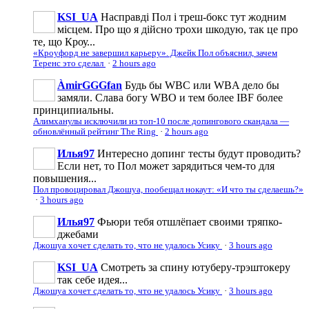
KSI_UA
Насправді Пол і треш-бокс тут жодним
місцем. Про що я дійсно трохи шкодую, так це про
те, що Кроу...
«Кроуфорд не завершил карьеру». Джейк Пол объяснил, зачем
Теренс это сделал
·
2 hours ago
ÀmirGGGfan
Будь бы WBC или WBA дело бы
замяли. Слава богу WBO и тем более IBF более
принципиальны.
Алимханулы исключили из топ-10 после допингового скандала —
обновлённый рейтинг The Ring
·
2 hours ago
Илья97
Интересно допинг тесты будут проводить?
Если нет, то Пол может зарядиться чем-то для
повышения...
Пол провоцировал Джошуа, пообещал нокаут: «И что ты сделаешь?»
·
3 hours ago
Илья97
Фьюри тебя отшлёпает своими тряпко-
джебами
Джошуа хочет сделать то, что не удалось Усику
·
3 hours ago
KSI_UA
Смотреть за спину ютуберу-трэштокеру
так себе идея...
Джошуа хочет сделать то, что не удалось Усику
·
3 hours ago