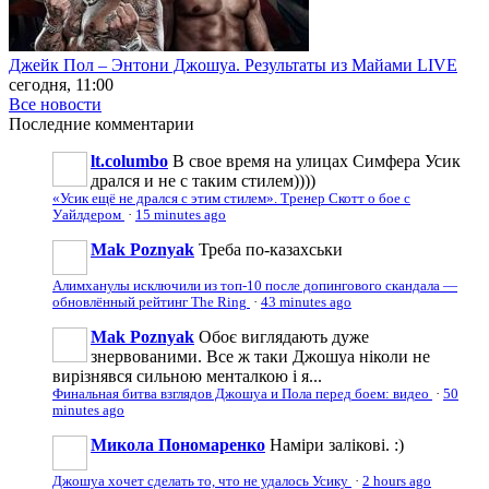
Джейк Пол – Энтони Джошуа. Результаты из Майами LIVE
сегодня, 11:00
Все новости
Последние
комментарии
lt.columbo
В свое время на улицах Симфера Усик
дрался и не с таким стилем))))
«Усик ещё не дрался с этим стилем». Тренер Скотт о бое с
Уайлдером
·
15 minutes ago
Mak Poznyak
Треба по-казахськи
Алимханулы исключили из топ-10 после допингового скандала —
обновлённый рейтинг The Ring
·
43 minutes ago
Mak Poznyak
Обоє виглядають дуже
знервованими. Все ж таки Джошуа ніколи не
вирізнявся сильною менталкою і я...
Финальная битва взглядов Джошуа и Пола перед боем: видео
·
50
minutes ago
Микола Пономаренко
Наміри залікові. :)
Джошуа хочет сделать то, что не удалось Усику
·
2 hours ago