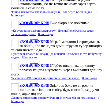
схвильованим, бо це точно не йому зараз варто
боятися, а саме полу....
Финальная битва взглядов Джошуа и Пола перед боем: видео
·
7
hours ago
xROIx🇺🇦УКР!!!
Вже скоро все побачимо.
«Кроуфорд не завершил карьеру». Джейк Пол объяснил, зачем
Теренс это сделал
·
8 hours ago
xROIx🇺🇦УКР!!!
Мераб можливо і стримувався,
як боєць, але не надто демонстрував субординацію
та свій пієтет щодо...
Цукерберг провёл тейкдаун Двалишвили и получил за это пощёчину:
видео
·
8 hours ago
xROIx🇺🇦УКР!!!
⁉️Тобто виходить, що єдину
поразку кацапа анулювали через вживання допінгу
його...
Чемпион из РФ попался на допинге и потерял титул
·
8 hours ago
xROIx🇺🇦УКР!!!
Звісно ж бокс не є грою на
кшталт настільного тенісу, будь-якого більярду чи
шахів, адже під час...
Джошуа ответил на критику Фьюри. И лучше бы он промолчал
·
9
hours ago