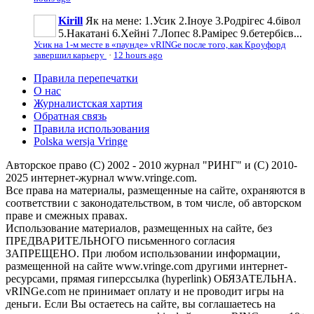
Kirill
Як на мене: 1.Усик 2.Іноуе 3.Родрігес 4.бівол
5.Накатані 6.Хейні 7.Лопес 8.Рамірес 9.бетербієв...
Усик на 1-м месте в «паунде» vRINGe после того, как Кроуфорд
завершил карьеру
·
12 hours ago
Правила перепечатки
О нас
Журналистская хартия
Обратная связь
Правила использования
Polska wersja Vringe
Авторское право (С) 2002 - 2010 журнал "РИНГ" и (С) 2010-
2025 интернет-журнал www.vringe.com.
Все права на материалы, размещенные на сайте, охраняются в
соответствии с законодательством, в том числе, об авторском
праве и смежных правах.
Использование материалов, размещенных на сайте, без
ПРЕДВАРИТЕЛЬНОГО письменного согласия
ЗАПРЕЩЕНО. При любом использовании информации,
размещенной на сайте www.vringe.com другими интернет-
ресурсами, прямая гиперссылка (hyperlink) ОБЯЗАТЕЛЬНА.
vRINGe.com не принимает оплату и не проводит игры на
деньги. Если Вы остаетесь на сайте, вы соглашаетесь на