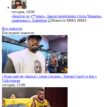
сегодня, 10:00
«Боится до у**ачки». Бакли разоблачил стиль Чимаева,
сравнивал с Хабибом
MMA
Все новости
Последние
новости
«Усик ещё не дрался с этим стилем». Тренер Скотт о бое с
Уайлдером
сегодня, 12:09