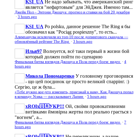
KSI_UA
Не надо забывать, что американский ринг
является "нефартовым" для ЭйДжея. Именно там...
Джейк Пол – Энтони Джошуа: прогноз и ставки на бой 20 декабря
·
3 hours ago
KSI_UA
Po polsku, данное решение The Ring я бы
обозначил как "Pociąg pospieszny", то есть...
Алимханулы исключили из топ-10 после допингового скандала —
обновлённый рейтинг The Ring
·
3 hours ago
Илья97
Волнуется, всё таки первый в жизни бой
который должен пойти по сценарию
Финальная битва взглядов Джошуа и Пола перед боем: видео
·
4
hours ago
Микола Пономаренко
У головному проговорився
- що цей поєдинок це просто великий спаррінг. :)
Сергію, це ж була...
«Тебе нужно кое-что изменить, приезжай к нам». Как Джошуа попал
в команду Усика — рассказывает Лапин
·
5 hours ago
xROIx🇺🇦УКР!!!
Ой, своїми провокативними
витівками ймовірна жертва пол реально грається з
"вогнем", а...
Финальная битва взглядов Джошуа и Пола перед боем: видео
·
7
hours ago
xROIx🇺🇦УКР!!!
Не переляканим, а радше