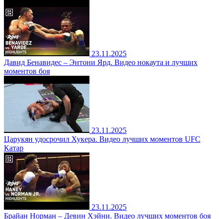
23.11.2025
Давид Бенавидес – Энтони Ярд. Видео нокаута и лучших
моментов боя
23.11.2025
Царукян удосрочил Хукера. Видео лучших моментов UFC
Катар
23.11.2025
Брайан Норман – Девин Хэйни. Видео лучших моментов боя