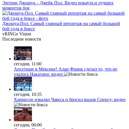
Энтони Джошуа – Джейк Пол. Видео нокаута и лучших
моментов боя
Джошуа-Пол. Самый главный репортаж на самый большой
бой года в боксе
vRINGe
Vision
Последние
новости
сегодня, 11:00
Апсетище в Мексике! Алан Франк сделал то, что не
удалось Накатани: видео
сегодня, 10:35
Харрисон извалял Чавеса и бросил вызов Спенсу: видео
сегодня, 06:00