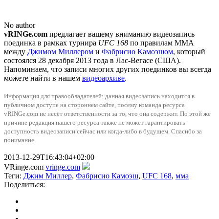
No author
vRINGe.com
предлагает вашему вниманию видеозапись
поединка в рамках турнира
UFC 168
по правилам ММА
между
Джимом Миллером
и
Фабрисио Камоэшом
, который
состоялся 28 декабря 2013 года в Лас-Вегасе (США).
Напоминаем, что записи многих других поединков вы всегда
можете найти в нашем
видеоархиве
.
Информация для правообладателей: данная видеозапись находится в
публичном доступе на стороннем сайте, посему команда ресурса
vRINGe.com не несёт ответственности за то, что она содержит. По этой же
причинe редакция нашего ресурса также не может гарантировать
доступность видеозаписи сейчас или когда-либо в будущем. Спасибо за
понимание.
2013-12-29T16:43:04+02:00
VRinge.com
vringe.com
Теги:
Джим Миллер
,
Фабрисио Камоэш
,
UFC 168
,
мма
Поделиться: