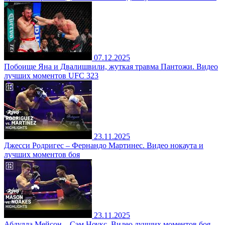
07.12.2025
Побоище Яна и Двалишвили, жуткая травма Пантожи. Видео
лучших моментов UFC 323
23.11.2025
Джесси Родригес – Фернандо Мартинес. Видео нокаута и
лучших моментов боя
23.11.2025
Абдулла Мейсон – Сэм Ноукс. Видео лучших моментов боя