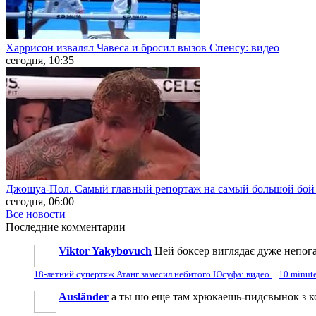
Харрисон извалял Чавеса и бросил вызов Спенсу: видео
сегодня, 10:35
Джошуа-Пол. Самый главный репортаж на самый большой бой 
сегодня, 06:00
Все новости
Последние
комментарии
Viktor Yakybovuch
Цей боксер виглядає дуже непог
18-летний супертяж Атанг замесил небитого Юсуфа: видео
·
10 minut
Ausländer
а ты шо еще там хрюкаешь-пидсвынок з к