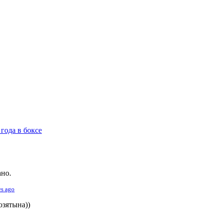
года в боксе
ано.
es ago
озятына))