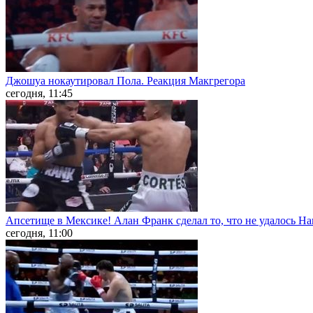
Джошуа нокаутировал Пола. Реакция Макгрегора
сегодня, 11:45
Апсетище в Мексике! Алан Франк сделал то, что не удалось На
сегодня, 11:00