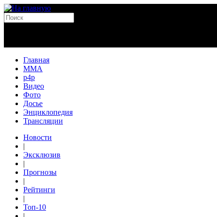
Главная
MMA
p4p
Видео
Фото
Досье
Энциклопедия
Трансляции
Новости
|
Эксклюзив
|
Прогнозы
|
Рейтинги
|
Топ-10
|