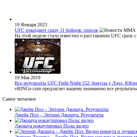
19 Января 2023
UFC покидают сразу 11 бойцов: список
На этой неделе стало известно о расставании UFC сразу с
19 Мая 2019
Все результаты UFC Fight Night 152: бонусы у Лэдд, Юбэ
vRINGe.com предлагает вашему вниманию все результаты и
Самое читаемое
Джейк Пол – Энтони Джошуа. Результаты
Джошуа нокаутировал Пола: видео
Энтони Джошуа – Джейк Пол. Видео нокаута и лучших м