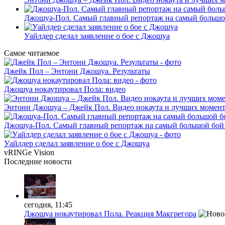
Джошуа-Пол. Самый главный репортаж на самый большой
Уайлдер сделал заявление о бое с Джошуа
Самое читаемое
Джейк Пол – Энтони Джошуа. Результаты
Джошуа нокаутировал Пола: видео
Энтони Джошуа – Джейк Пол. Видео нокаута и лучших момент
Джошуа-Пол. Самый главный репортаж на самый большой бой 
Уайлдер сделал заявление о бое с Джошуа
vRINGe
Vision
Последние
новости
сегодня, 11:45
Джошуа нокаутировал Пола. Реакция Макгрегора