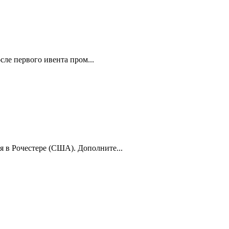
сле первого ивента пром...
я в Рочестере (США). Дополните...