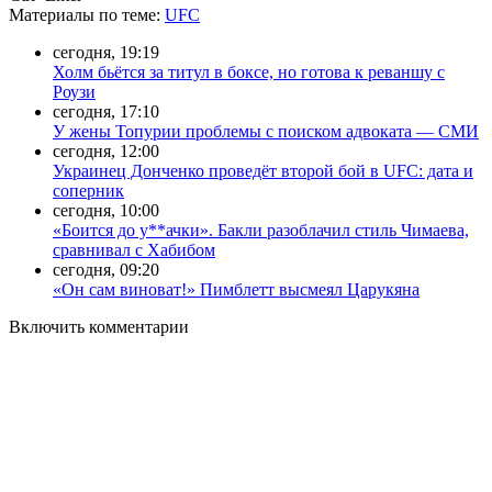
Материалы
по теме
:
UFC
сегодня, 19:19
Холм бьётся за титул в боксе, но готова к реваншу с
Роузи
сегодня, 17:10
У жены Топурии проблемы с поиском адвоката — СМИ
сегодня, 12:00
Украинец Донченко проведёт второй бой в UFC: дата и
соперник
сегодня, 10:00
«Боится до у**ачки». Бакли разоблачил стиль Чимаева,
сравнивал с Хабибом
сегодня, 09:20
«Он сам виноват!» Пимблетт высмеял Царукяна
Включить комментарии