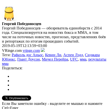
Георгий Победоносцев
Георгий Победоносцев — обозреватель единоборств с 2014
года. Специализируется на новостях бокса и ММА, в том
числе на поточных новостях, прогнозах, представлениях боёв
и репортажах по итогам прошедших событий.
2019-05-19T12:13:59+03:00
VRinge.com
vringe.com
Теги:
Рафаэль дос Аньос
,
Кевин Ли
,
Аспен Лэдд
,
Сиджара
Юбэнкс
,
Грант Доусон
,
Мичел Перейра
,
UFC
,
мма
,
результаты
мма
Поделиться:
Если Вы заметили ошибку - выделите ее мышью и нажмите
Ctrl+Enter