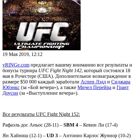
19 Мая 2019, 12:12
vRINGe.com
предлагает вашему вниманию все результаты и
бонусы турнира
UFC Fight Night 142
, который состоялся 18
мая в Рочестере (США). Дополнительное вознаграждение в
размере $50 000 каждый заработали
Аспен Лэдд
и
Сиджара
Юбэнкс
(за «Бой вечера»), а также
Мичел Перейра
и
Грант
Доусон
(за «Выступление вечера»).
Все результаты UFC Fight Night 152:
Рафаэль дос Аньос (28-11) –
SBM 4
– Кевин Ли (17-4)
Ян Хайниш (12-1) –
UD 3
– Антонио Карлос Жуниор (10-2)