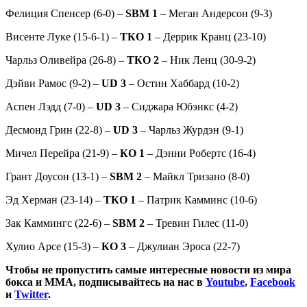
Фелиция Спенсер (6-0) –
SBM 1
– Меган Андерсон (9-3)
Висенте Луке (15-6-1) –
ТКО 1
– Деррик Кранц (23-10)
Чарльз Оливейра (26-8) –
ТКО 2
– Ник Ленц (30-9-2)
Дэйви Рамос (9-2) –
UD 3
– Остин Хаббард (10-2)
Аспен Лэдд (7-0) –
UD 3
– Сиджара Юбэнкс (4-2)
Десмонд Грин (22-8) –
UD 3
– Чарльз Журдэн (9-1)
Мичел Перейра (21-9) –
КО 1
– Дэнни Робертс (16-4)
Грант Доусон (13-1) –
SBM 2
– Майкл Тризано (8-0)
Эд Херман (23-14) –
ТКО 1
– Патрик Камминс (10-6)
Зак Каммингс (22-6) –
SBM 2
– Тревин Гилес (11-0)
Хулио Арсе (15-3) –
КО 3
– Джулиан Эроса (22-7)
Чтобы не пропустить самые интересные новости из мира
бокса и ММА, подписывайтесь на нас в
Youtube
,
Facebook
и
Twitter
.