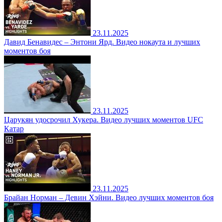
23.11.2025
Давид Бенавидес – Энтони Ярд. Видео нокаута и лучших
моментов боя
23.11.2025
Царукян удосрочил Хукера. Видео лучших моментов UFC
Катар
23.11.2025
Брайан Норман – Девин Хэйни. Видео лучших моментов боя