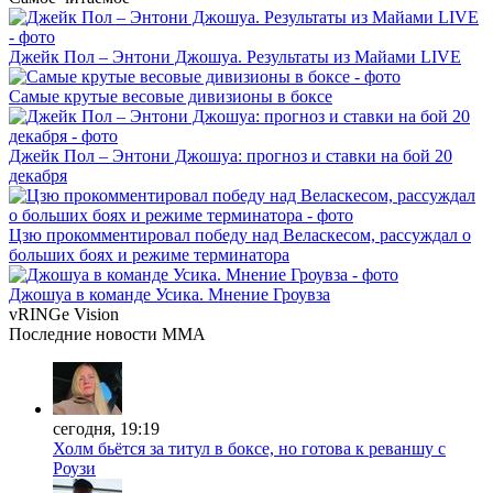
Джейк Пол – Энтони Джошуа. Результаты из Майами LIVE
Самые крутые весовые дивизионы в боксе
Джейк Пол – Энтони Джошуа: прогноз и ставки на бой 20
декабря
Цзю прокомментировал победу над Веласкесом, рассуждал о
больших боях и режиме терминатора
Джошуа в команде Усика. Мнение Гроувза
vRINGe
Vision
Последние
новости MMA
сегодня, 19:19
Холм бьётся за титул в боксе, но готова к реваншу с
Роузи