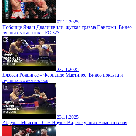
07.12.2025
Побоище Яна и Двалишвили, жуткая травма Пантожи. Видео
лучших моментов UFC 323
23.11.2025
Джесси Родригес – Фернандо Мартинес. Видео нокаута и
лучших моментов боя
23.11.2025
Абдулла Мейсон – Сэм Ноукс. Видео лучших моментов боя