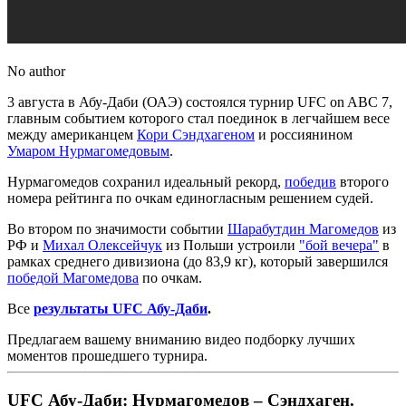
No author
3 августа в Абу-Даби (ОАЭ) состоялся турнир UFC on ABC 7,
главным событием которого стал поединок в легчайшем весе
между американцем
Кори Сэндхагеном
и россиянином
Умаром Нурмагомедовым
.
Нурмагомедов сохранил идеальный рекорд,
победив
второго
номера рейтинга по очкам единогласным решением судей.
Во втором по значимости событии
Шарабутдин Магомедов
из
РФ и
Михал Олексейчук
из Польши устроили
"бой вечера"
в
рамках среднего дивизиона (до 83,9 кг), который завершился
победой Магомедова
по очкам.
Все
результаты UFC Абу-Даби
.
Предлагаем вашему вниманию видео подборку лучших
моментов прошедшего турнира.
UFC Абу-Даби: Нурмагомедов – Сэндхаген.