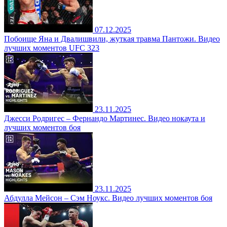
07.12.2025
Побоище Яна и Двалишвили, жуткая травма Пантожи. Видео
лучших моментов UFC 323
23.11.2025
Джесси Родригес – Фернандо Мартинес. Видео нокаута и
лучших моментов боя
23.11.2025
Абдулла Мейсон – Сэм Ноукс. Видео лучших моментов боя