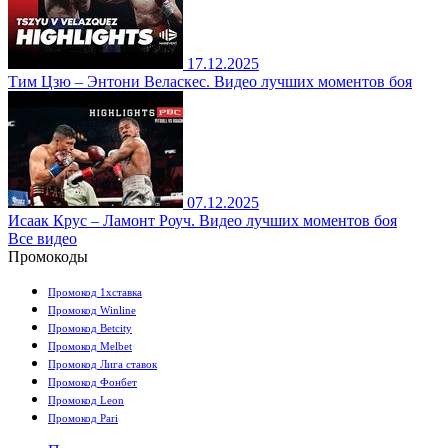
17.12.2025
Тим Цзю – Энтони Веласкес. Видео лучших моментов боя
07.12.2025
Исаак Крус – Ламонт Роуч. Видео лучших моментов боя
Все видео
Промокоды
Промокод 1хставка
Промокод Winline
Промокод Betcity
Промокод Melbet
Промокод Лига ставок
Промокод Фонбет
Промокод Leon
Промокод Pari