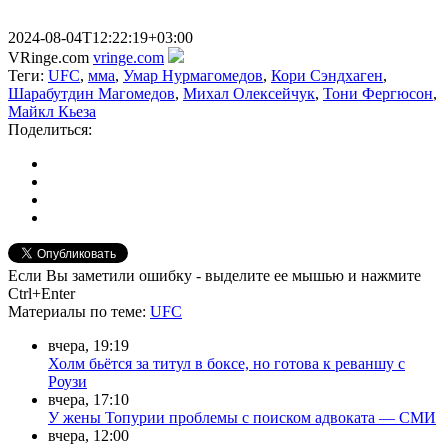
2024-08-04T12:22:19+03:00
VRinge.com
vringe.com
Теги:
UFC
,
мма
,
Умар Нурмагомедов
,
Кори Сэндхаген
,
Шарабутдин Магомедов
,
Михал Олексейчук
,
Тони Фергюсон
,
Майкл Кьеза
Поделиться:
Если Вы заметили ошибку - выделите ее мышью и нажмите
Ctrl+Enter
Материалы
по теме
:
UFC
вчера, 19:19
Холм бьётся за титул в боксе, но готова к реваншу с
Роузи
вчера, 17:10
У жены Топурии проблемы с поиском адвоката — СМИ
вчера, 12:00