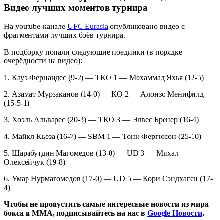
Видео лучших моментов турнира
На youtube-канале
UFC Eurasia
опубликовано видео с
фрагментами лучших боёв турнира.
В подборку попали следующие поединки (в порядке
очерёдности на видео):
1. Кауэ Фернандес (9-2) — ТКО 1 — Мохаммад Яхья (12-5)
2. Азамат Мурзаканов (14-0) — КО 2 — Алонзо Менифилд
(15-5-1)
3. Хоэль Альварес (20-3) — ТКО 3 — Элвес Бренер (16-4)
4. Майкл Кьеза (16-7) — SBM 1 — Тони Фергюсон (25-10)
5. Шарабутдин Магомедов (13-0) — UD 3 — Михал
Олексейчук (19-8)
6. Умар Нурмагомедов (17-0) — UD 5 — Кори Сэндхаген (17-
4)
Чтобы не пропустить самые интересные новости из мира
бокса и ММА, подписывайтесь на нас в
Google Новости
.