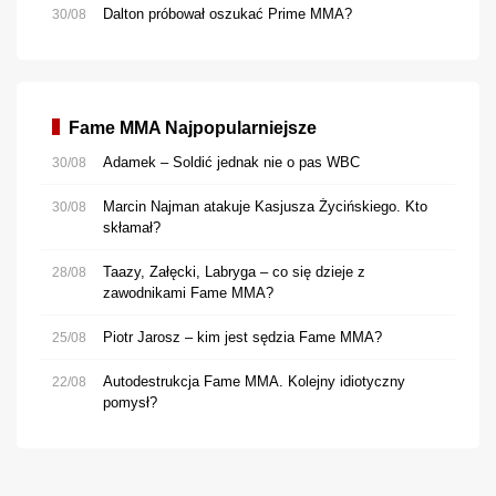
Dalton próbował oszukać Prime MMA?
30/08
Fame MMA Najpopularniejsze
Adamek – Soldić jednak nie o pas WBC
30/08
Marcin Najman atakuje Kasjusza Życińskiego. Kto
30/08
skłamał?
Taazy, Załęcki, Labryga – co się dzieje z
28/08
zawodnikami Fame MMA?
Piotr Jarosz – kim jest sędzia Fame MMA?
25/08
Autodestrukcja Fame MMA. Kolejny idiotyczny
22/08
pomysł?