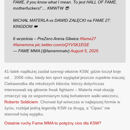
FAME, if you know what I mean. To jest HALL OF FAME,
motherfuckers!”… KMWTW 😎
MICHAŁ MATERLA vs DAWID ZAŁĘCKI na FAME 27:
KINGDOM 👑
6 września – PreZero Arena Gliwice.
#fame27
#famemma
pic.twitter.com/oQYVSK1EGE
— FAME MMA (@famemmatv)
August 5, 2025
41-latek najdłużej zasilał szeregi właśnie KSW, gdzie toczył boje
od… 2006 roku, kiedy ten sport wyglądał jeszcze zupełnie inaczej.
Ciekawostka dla młodszych kibiców, którzy dotychczas
interesowali się głównie freak fightami – Materla miał okazję
zmierzyć się ze wspomnianym tutaj bohaterem walki wieczoru,
Roberto Soldiciem
. Chorwat był wówczas w najlepszej formie w
życiu, rozbijał jedną legendę KSW za drugą, a “Cipao” nie
stanowił tutaj wyjątku.
Ostatnie ruchy Fame MMA to potężny cios dla KSW?