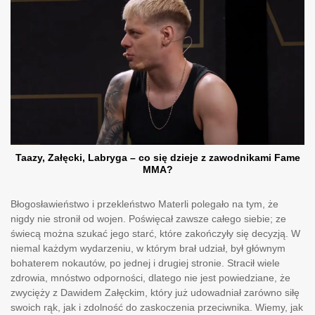
Taazy, Załęcki, Labryga – co się dzieje z zawodnikami Fame
MMA?
Błogosławieństwo i przekleństwo Materli polegało na tym, że
nigdy nie stronił od wojen. Poświęcał zawsze całego siebie; ze
świecą można szukać jego starć, które zakończyły się decyzją. W
niemal każdym wydarzeniu, w którym brał udział, był głównym
bohaterem nokautów, po jednej i drugiej stronie. Stracił wiele
zdrowia, mnóstwo odporności, dlatego nie jest powiedziane, że
zwycięży z Dawidem Załęckim, który już udowadniał zarówno siłę
swoich rąk, jak i zdolność do zaskoczenia przeciwnika. Wiemy, jak