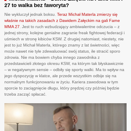
27 to walka bez faworyta?
Nie wykluczył jednak boksu.
Teraz Michał Materla zmierzy się
właśnie na takich zasadach z Dawidem Załęckim na gali Fame
MMA 27
. Jest to ruch wzbudzający ambiwalentne odczucia – z
jednej strony, kolejne genialne zagranie freak fightowej federacji i
uśmiech w stronę kibiców KSW. Z drugiej natomiast, niestety, nie
jest to już Michał Materla, którego znamy z lat świetności, więc
może nawet nie tyle zdewaluować swój status, ile stracić sporo
zdrowia. Nie ma bowiem chyba innego zawodnika z
przedstawicieli złotego okresu KSW, na którym tak błyskawicznie
– w negatywnym sensie – odbiły się sporty walki. Ma to wpływ na
jego dyspozycję w klatce, ale przede wszystkim odbije się na
normalnym funkcjonowaniu w życiu. Kariera zawodowa w tym
sporcie to zaciągnięcie długu, który prędzej czy później będzie
trzeba zacząć spłacać.