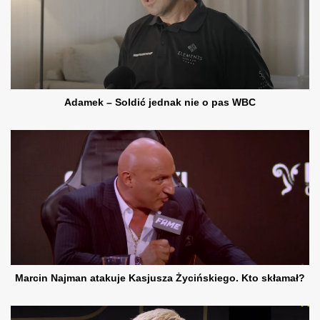
Adamek – Soldić jednak nie o pas WBC
Marcin Najman atakuje Kasjusza Życińskiego. Kto skłamał?