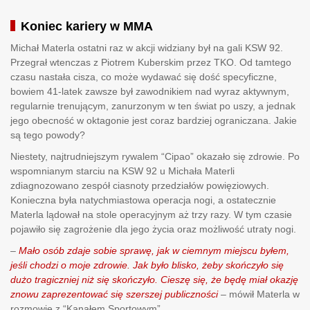
Koniec kariery w MMA
Michał Materla ostatni raz w akcji widziany był na gali KSW 92.
Przegrał wtenczas z Piotrem Kuberskim przez TKO. Od tamtego
czasu nastała cisza, co może wydawać się dość specyficzne,
bowiem 41-latek zawsze był zawodnikiem nad wyraz aktywnym,
regularnie trenującym, zanurzonym w ten świat po uszy, a jednak
jego obecność w oktagonie jest coraz bardziej ograniczana. Jakie
są tego powody?
Niestety, najtrudniejszym rywalem “Cipao” okazało się zdrowie. Po
wspomnianym starciu na KSW 92 u Michała Materli
zdiagnozowano zespół ciasnoty przedziałów powięziowych.
Konieczna była natychmiastowa operacja nogi, a ostatecznie
Materla lądował na stole operacyjnym aż trzy razy. W tym czasie
pojawiło się zagrożenie dla jego życia oraz możliwość utraty nogi.
–
Mało osób zdaje sobie sprawę, jak w ciemnym miejscu byłem,
jeśli chodzi o moje zdrowie. Jak było blisko, żeby skończyło się
dużo tragiczniej niż się skończyło. Cieszę się, że będę miał okazję
znowu zaprezentować się szerszej publiczności
– mówił Materla w
rozmowie z “Kanałem Sportowym”