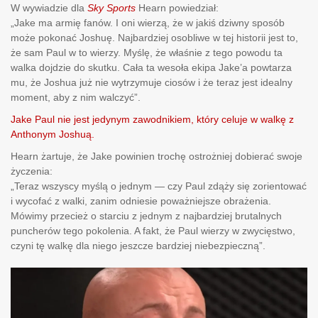
W wywiadzie dla
Sky Sports
Hearn powiedział:
„Jake ma armię fanów. I oni wierzą, że w jakiś dziwny sposób
może pokonać Joshuę. Najbardziej osobliwe w tej historii jest to,
że sam Paul w to wierzy. Myślę, że właśnie z tego powodu ta
walka dojdzie do skutku. Cała ta wesoła ekipa Jake’a powtarza
mu, że Joshua już nie wytrzymuje ciosów i że teraz jest idealny
moment, aby z nim walczyć”.
Jake Paul nie jest jedynym zawodnikiem, który celuje w walkę z
Anthonym Joshuą.
Hearn żartuje, że Jake powinien trochę ostrożniej dobierać swoje
życzenia:
„Teraz wszyscy myślą o jednym — czy Paul zdąży się zorientować
i wycofać z walki, zanim odniesie poważniejsze obrażenia.
Mówimy przecież o starciu z jednym z najbardziej brutalnych
puncherów tego pokolenia. A fakt, że Paul wierzy w zwycięstwo,
czyni tę walkę dla niego jeszcze bardziej niebezpieczną”.