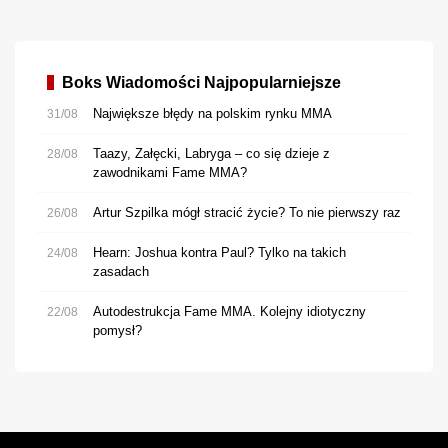
Boks Wiadomości Najpopularniejsze
Największe błędy na polskim rynku MMA
31/08
Taazy, Załęcki, Labryga – co się dzieje z
28/08
zawodnikami Fame MMA?
Artur Szpilka mógł stracić życie? To nie pierwszy raz
26/08
Hearn: Joshua kontra Paul? Tylko na takich
24/08
zasadach
Autodestrukcja Fame MMA. Kolejny idiotyczny
22/08
pomysł?