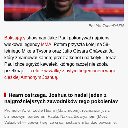
Fot.YouTube/DAZN
Boksujący
showman Jake Paul pokonywał najpierw
wiekowe legendy
MMA
. Potem przyszła kolej na 58-
letniego Mike’a Tysona oraz Julio Césara Cháveza Jr.,
który zmarnował karierę przez alkohol i narkotyki. Teraz
Paul chce ugryźć kawałek, którego raczej nie zdoła
przełknąć —
celuje w walkę z byłym hegemonem wagi
ciężkiej Anthonym Joshuą.
Hearn ostrzega. Joshua to nadal jeden z
najgroźniejszych zawodników tego pokolenia?
Promotor AJ-a, Eddie Hearn (Matchroom), rozmawiał już z
biznesowym partnerem Paula, Nakisą Bidaryanem (Most
Valuable) — upewnił się, że ci są nastawieni bardzo poważnie.