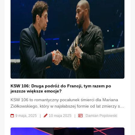
KSW 106: Druga podróż do Francji, tym razem po
jeszcze większe emocje?
KSW 106 to romantyczny pocałunek śmierci dla Mariana
Ziółkowskiego, który w najsłabszej formie od lat zmierzy się
z największym wyzwaniem w karierze. To jednak
9 maja, 2025
|
10 maja 2025
|
Damian Popilowski
drobnostka, ponieważ największą niewiadomą pozostaje,
co tym razem wyczaruje Damian Janikowski. KSW 106,
czyli romans w Paryżu Po sukcesie gali KSW 101 w Paryżu,