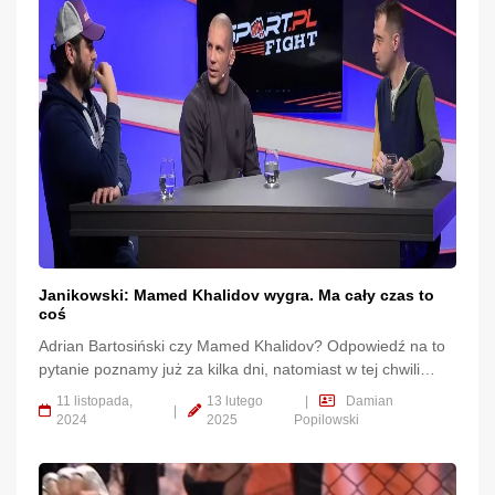
gdzie Salahdine Parnasse znokautował Wilsona Varelę,
organizacja … Continued
Janikowski: Mamed Khalidov wygra. Ma cały czas to
coś
Adrian Bartosiński czy Mamed Khalidov? Odpowiedź na to
pytanie poznamy już za kilka dni, natomiast w tej chwili
możemy w najlepsze ferować wyroki. Pokusił się o to tym
11 listopada,
13 lutego
|
Damian
|
razem Damian Janikowski, który postawił na starszego z
2024
2025
Popilowski
zawodników.