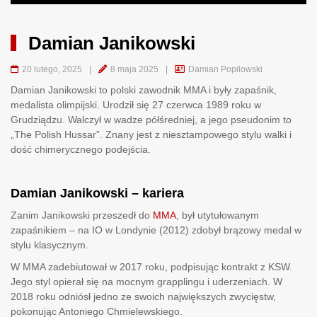
Damian Janikowski
20 lutego, 2025
|
8 maja 2025
|
Damian Popilowski
Damian Janikowski to polski zawodnik MMA i były zapaśnik,
medalista olimpijski. Urodził się 27 czerwca 1989 roku w
Grudziądzu. Walczył w wadze półśredniej, a jego pseudonim to
„The Polish Hussar”. Znany jest z niesztampowego stylu walki i
dość chimerycznego podejścia.
Damian Janikowski – kariera
Zanim Janikowski przeszedł do
MMA
, był utytułowanym
zapaśnikiem – na IO w Londynie (2012) zdobył brązowy medal w
stylu klasycznym.
W MMA zadebiutował w 2017 roku, podpisując kontrakt z KSW.
Jego styl opierał się na mocnym grapplingu i uderzeniach. W
2018 roku odniósł jedno ze swoich największych zwycięstw,
pokonując Antoniego Chmielewskiego.