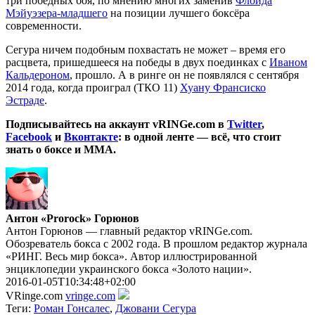
три победных боя, по мнению многих заменив
Флойда
Мэйуэзера-младшего
на позиции лучшего боксёра
современности.
Сегура ничем подобным похвастать не может – время его
расцвета, пришедшееся на победы в двух поединках с
Иваном
Кальдероном
, прошло. А в ринге он не появлялся с сентября
2014 года, когда проиграл (ТКО 11)
Хуану Франсиско
Эстраде
.
Подписывайтесь на аккаунт vRINGe.com в
Twitter
,
Facebook
и
Вконтакте
: в одной ленте — всё, что стоит
знать о боксе и ММА.
Антон «Prorock» Горюнов
Антон Горюнов — главный редактор vRINGe.com.
Обозреватель бокса с 2002 года. В прошлом редактор журнала
«РИНГ. Весь мир бокса». Автор иллюстрированной
энциклопедии украинского бокса «Золото нации».
2016-01-05T10:34:48+02:00
VRinge.com
vringe.com
Теги:
Роман Гонсалес
,
Джовани Сегура