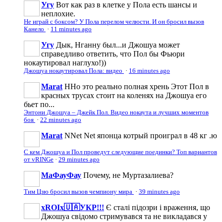
Угу
Вот как раз в клетке у Пола есть шансы и
неплохие.
Не играй с боксом? У Пола перелом челюсти. И он бросил вызов
Канело
·
11 minutes ago
Угу
Дык, Нганну был...и Джошуа может
справедливо ответить, что Пол бы Фьюри
нокаутировал наглухо!))
Джошуа нокаутировал Пола: видео
·
16 minutes ago
Marat
ННо это реально полная хрень Этот Пол в
красных трусах стоит на коленях на Джошуа его
бьет по...
Энтони Джошуа – Джейк Пол. Видео нокаута и лучших моментов
боя
·
22 minutes ago
Marat
NNet Net японца котрый проиграл в 48 кг .ю
С кем Джошуа и Пол проведут следующие поединки? Топ вариантов
от vRINGe
·
29 minutes ago
МаФауФау
Почему, не Муртазалиева?
Тим Цзю бросил вызов чемпиону мира
·
39 minutes ago
xROIx🇺🇦УКР!!!
Є сталі підозри і враження, що
Джошуа свідомо стримувався та не викладався у