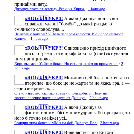
принаймні дату...
Джошуа сватают легенду. Реакция Хирна
·
1 hour ago
xROIx🇺🇦УКР!!!
А якби Джошуа доніс свої
справжні ударні "бомби" до макітри цього
сміливого словоблуда,...
Не играй с боксом? У Пола перелом челюсти. И он бросил вызов
Канело
·
1 hour ago
xROIx🇺🇦УКР!!!
Однозначно прихід цинічного
лисого трампіста в профі-бокс та (спів)заснування
ним принципово...
Хирн высмеял Уайта в боксе. Но есть то, о чём он промолчал
·
2
hours ago
xROIx🇺🇦УКР!!!
Можливо цей блазень хоч зараз
второпає, що бокс це не жарти та не якась гра, а —
серйозне ремесло...
Стало известно, сколько времени понадобится Полу на
восстановление после нокаута от Джошуа
·
2 hours ago
xROIx🇺🇦УКР!!!
А якби Джошуа за
фантастичним збігом примудрився би програти, то
його б точно (майже) усі...
Реакция мира бокса и ММА на бой Джошуа-Пол
·
2 hours ago
xROIx🇺🇦УКР!!!
Виявляється, що Ентоні