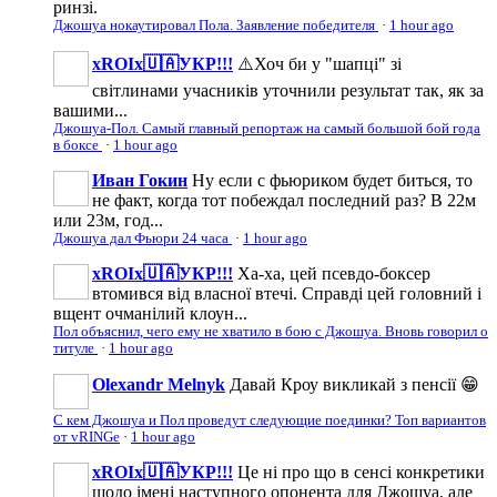
ринзі.
Джошуа нокаутировал Пола. Заявление победителя
·
1 hour ago
xROIx🇺🇦УКР!!!
⚠️Хоч би у "шапці" зі
світлинами учасників уточнили результат так, як за
вашими...
Джошуа-Пол. Самый главный репортаж на самый большой бой года
в боксе
·
1 hour ago
Иван Гокин
Ну если с фьюриком будет биться, то
не факт, когда тот побеждал последний раз? В 22м
или 23м, год...
Джошуа дал Фьюри 24 часа
·
1 hour ago
xROIx🇺🇦УКР!!!
Ха-ха, цей псевдо-боксер
втомився від власної втечі. Справді цей головний і
вщент очманілий клоун...
Пол объяснил, чего ему не хватило в бою с Джошуа. Вновь говорил о
титуле
·
1 hour ago
Olexandr Melnyk
Давай Кроу викликай з пенсії 😁
С кем Джошуа и Пол проведут следующие поединки? Топ вариантов
от vRINGe
·
1 hour ago
xROIx🇺🇦УКР!!!
Це ні про що в сенсі конкретики
щодо імені наступного опонента для Джошуа, але