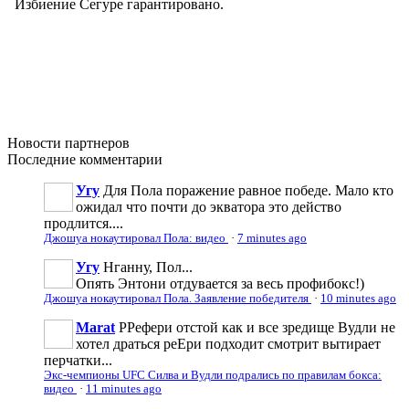
Новости
партнеров
Последние
комментарии
Угу
Для Пола поражение равное победе. Мало кто
ожидал что почти до экватора это действо
продлится....
Джошуа нокаутировал Пола: видео
·
7 minutes ago
Угу
Нганну, Пол...
Опять Энтони отдувается за весь профибокс!)
Джошуа нокаутировал Пола. Заявление победителя
·
10 minutes ago
Marat
РРефери отстой как и все зредище Вудли не
хотел драться реЕри подходит смотрит вытирает
перчатки...
Экс-чемпионы UFC Силва и Вудли подрались по правилам бокса:
видео
·
11 minutes ago