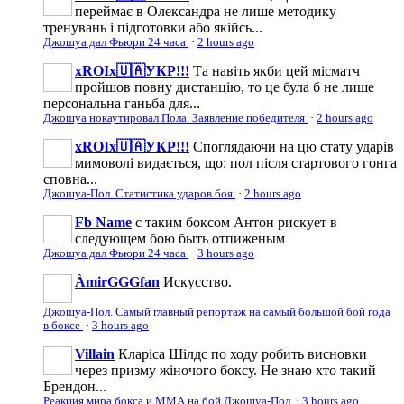
переймає в Олександра не лише методику
тренувань і підготовки або якійсь...
Джошуа дал Фьюри 24 часа
·
2 hours ago
xROIx🇺🇦УКР!!!
Та навіть якби цей місматч
пройшов повну дистанцію, то це була б не лише
персональна ганьба для...
Джошуа нокаутировал Пола. Заявление победителя
·
2 hours ago
xROIx🇺🇦УКР!!!
Споглядаючи на цю стату ударів
мимоволі видається, що: пол після стартового гонга
сповна...
Джошуа-Пол. Статистика ударов боя
·
2 hours ago
Fb Name
с таким боксом Антон рискует в
следующем бою быть отпиженым
Джошуа дал Фьюри 24 часа
·
3 hours ago
ÀmirGGGfan
Искусство.
Джошуа-Пол. Самый главный репортаж на самый большой бой года
в боксе
·
3 hours ago
Villain
Кларіса Шілдс по ходу робить висновки
через призму жіночого боксу. Не знаю хто такий
Брендон...
Реакция мира бокса и ММА на бой Джошуа-Пол
·
3 hours ago