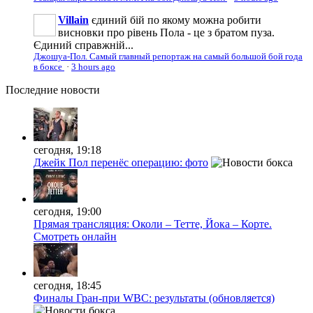
Villain
єдиний бій по якому можна робити
висновки про рівень Пола - це з братом пуза.
Єдиний справжній...
Джошуа-Пол. Самый главный репортаж на самый большой бой года
в боксе
·
3 hours ago
Последние
новости
сегодня, 19:18
Джейк Пол перенёс операцию: фото
сегодня, 19:00
Прямая трансляция: Околи – Тетте, Йока – Корте.
Смотреть онлайн
сегодня, 18:45
Финалы Гран-при WBC: результаты (обновляется)