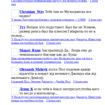
Гассиев отобрал чемпионский титул у 44-летнего Пулева
·
1 hour
ago
Ukranian_Way
Тебе там из Мухосранска все
видно?
У жены Топурии проблемы с поиском адвоката — СМИ
·
1 hour ago
Угу
Вопрос кто подустанет. Был бы он Усиком,
размер ринга был бы плюсом Габариты-то не в
пользу...
У Пола будет потенциальное преимущество над Джошуа. Известны
новые подробности боя
·
2 hours ago
Марат Яхин
Австралиец)) Да.. Тепрь ему до
чемпионского боя еще как до Луны
Цзю прокомментировал победу над Веласкесом, рассуждал о
больших боях и режиме терминатора
·
2 hours ago
Olexandr Melnyk
ахххх Пол подумав краще
відлетіти в нокаут від великого Джошуа ніж від
маленького Девіса))
Сильный Пол. Энтони Джошуа – Джейк Пол
·
2 hours ago
Денис К
если тебя в боксе интересует,чтобы кого
то несло а вентилятор...
У Пола будет потенциальное преимущество над Джошуа. Известны
новые подробности боя
·
2 hours ago