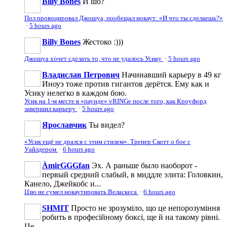
Billy Bones
И шо?
Пол провоцировал Джошуа, пообещал нокаут: «И что ты сделаешь?»
·
5 hours ago
Billy Bones
Жестоко :)))
Джошуа хочет сделать то, что не удалось Усику
·
5 hours ago
Владислав Петрович
Начинавший карьеру в 49 кг
Иноуэ тоже против гигантов дерётся. Ему как и
Усику нелегко в каждом бою.
Усик на 1-м месте в «паунде» vRINGe после того, как Кроуфорд
завершил карьеру
·
5 hours ago
Ярославчик
Ты видел?
«Усик ещё не дрался с этим стилем». Тренер Скотт о бое с
Уайлдером
·
6 hours ago
ÀmirGGGfan
Эх. А раньше было наоборот -
первый средний слабый, в миддле элита: Головкин,
Канело, Джейкобс и...
Цзю не сумел нокаутировать Веласкеса
·
6 hours ago
SHMIT
Просто не зрозуміло, що це непорозуміння
робить в професійному боксі, ще й на такому рівні.
Це...