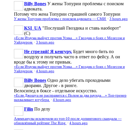
Billy Bones
У жены Топурии проблемы с поиском
адвоката.
Потому что жена Топурии страшней самого Топурии
У жены Топурии проблемы с поиском адвоката — СМИ
·
3 hours ago
KSI_UA
"Послушай Гвоздика и ставь наоборот"
(С)
«Если Итаума выйдет против Усика…» Гвоздик о боях с Мозесом и
Уайлдером
·
3 hours ago
Не стреляй! Я кенгуру.
Будет много бить по
воздуху и получать часто в ответ по фейсу. А он
вроде бы к этому не привык.
«Если Итаума выйдет против Усика…» Гвоздик о боях с Мозесом и
Уайлдером
·
4 hours ago
Billy Bones
Одно дело убегать проходными
дворами. Другое - в ринге.
Велосипед в боксе - отдельное искусство.
«Если Джошуа не расправится с Полом за два раунда…» Топ-тренер
нахваливает ютубера
·
4 hours ago
Filin
По делу
Алимханулы исключили из топ-10 после допингового скандала —
обновлённый рейтинг The Ring
·
4 hours ago