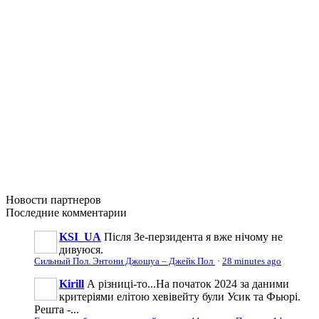
Новости
партнеров
Последние
комментарии
KSI_UA
Після Зе-перзидента я вже нічому не
дивуюся.
Сильный Пол. Энтони Джошуа – Джейк Пол
·
28 minutes ago
Kirill
А різниці-то...На початок 2024 за даними
критеріями елітою хевівейту були Усик та Фьюрі.
Решта -...