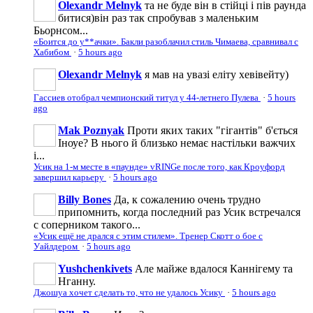
Olexandr Melnyk
та не буде він в стійці і пів раунда
битися)він раз так спробував з маленьким
Бьорнсом...
«Боится до у**ачки». Бакли разоблачил стиль Чимаева, сравнивал с
Хабибом
·
5 hours ago
Olexandr Melnyk
я мав на увазі еліту хевівейту)
Гассиев отобрал чемпионский титул у 44-летнего Пулева
·
5 hours
ago
Mak Poznyak
Проти яких таких "гігантів" б'ється
Іноуе? В нього й близько немає настільки важчих
і...
Усик на 1-м месте в «паунде» vRINGe после того, как Кроуфорд
завершил карьеру
·
5 hours ago
Billy Bones
Да, к сожалению очень трудно
припомнить, когда последний раз Усик встречался
с соперником такого...
«Усик ещё не дрался с этим стилем». Тренер Скотт о бое с
Уайлдером
·
5 hours ago
Yushchenkivets
Але майже вдалося Каннігему та
Нганну.
Джошуа хочет сделать то, что не удалось Усику
·
5 hours ago