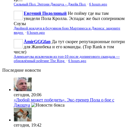
Сильный Пол. Энтони Джошуа – Джейк Пол
·
6 hours ago
Евгений Подолиный
Не пойму где вы там
увидели Пола Кролла. Эспадас же был соперником
Соузы
Двойной нокдаун в безумном бою Мартинеса и Джонса: зацените
видео
·
6 hours ago
ÀmirGGGfan
Да тут скорее репутационные потери
для Жанибека и его команды. (Top Rank в том
числе)
Алимханулы исключили из топ-10 после допингового скандала —
обновлённый рейтинг The Ring
·
6 hours ago
Последние
новости
сегодня, 20:06
«Любой может победить». Экс-тренер Пола о бое с
Джошуа
сегодня, 19:42