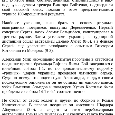
кг). В итоге наши соотечественники, отправившиеся в Баку
под руководством тренера Виктора Войтенко, подтвердили
свой высокий класс, показав в этом представительном
турнире 100-процентный результат.
Наиболее уверенно, если брать за основу результат
выигранных поединков, выступил Деревянченко. Первый
соперник Сергея, казах Азамат Бельдибаев, капитулировал в
третьем раунде. Затем усилиями украинца с турнирной
дистанции сошёл австралиец Дамьер Хупер (8-3), а в финале
Сергей ещё увереннее разобрался с опытным Виктором
Котюянши из Молдовы (9-3).
Александр Усик неожиданно испытал проблемы в стартовом
поединке против бразильца Рафаэля Лимы. Бой завершился с
ничейным счётом 1-1, но по дополнительному подсчёту
«грязных» ударов украинец преодолел латинский барьер.
Судя по всему, это подстегнуло Александра, и двум своим
последующим оппонентам он не оставил ни единого шанса:
узбек Рамезжон Ахмедов и эквадорец Хулио Кастильо были
пройдены со счётом 14-1 и 6-1 соответственно.
Не отстал от своих коллег и друзей по сборной и Роман
Капитоненко. В первом поединке он «засушил» Шардора
Абдуллаева (3-0), а следом за этим перебоксировал
австралийца Трента Роулингса (9-3) и крепкого казаха Руслана