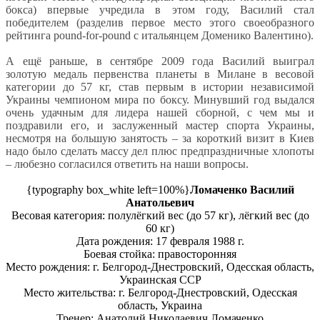
бокса) впервые учредила в этом году, Василий стал
победителем (разделив первое место этого своеобразного
рейтинга pound-for-pound с итальянцем Доменико Валентино).
А ещё раньше, в сентябре 2009 года Василий выиграл
золотую медаль первенства планеты в Милане в весовой
категории до 57 кг, став первым в истории независимой
Украины чемпионом мира по боксу. Минувший год выдался
очень удачным для лидера нашей сборной, с чем мы и
поздравили его, и заслуженный мастер спорта Украины,
несмотря на большую занятость – за короткий визит в Киев
надо было сделать массу дел плюс предпраздничные хлопоты
– любезно согласился ответить на наши вопросы.
{typography box_white left=100%}
Ломаченко Василий
Анатольевич
Весовая категория: полулёгкий вес (до 57 кг), лёгкий вес (до
60 кг)
Дата рождения: 17 февраля 1988 г.
Боевая стойка: правосторонняя
Место рождения: г. Белгород-Днестровский, Одесская область,
Украинская ССР
Место жительства: г. Белгород-Днестровский, Одесская
область, Украина
Тренер: Анатолий Николаевич Ломаченко