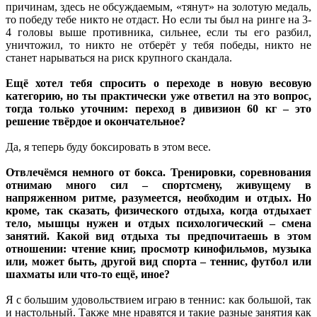
причинам, здесь не обсуждаемым, «тянут» на золотую медаль,
то победу тебе никто не отдаст. Но если ты был на ринге на 3-
4 головы выше противника, сильнее, если ты его разбил,
уничтожил, то никто не отберёт у тебя победы, никто не
станет нарываться на риск крупного скандала.
Ещё хотел тебя спросить о переходе в новую весовую
категорию, но ты практически уже ответил на это вопрос,
тогда только уточним: переход в дивизион 60 кг – это
решение твёрдое и окончательное?
Да, я теперь буду боксировать в этом весе.
Отвлечёмся немного от бокса. Тренировки, соревнования
отнимаю много сил – спортсмену, живущему в
напряженном ритме, разумеется, необходим и отдых. Но
кроме, так сказать, физического отдыха, когда отдыхает
тело, мышцы нужен и отдых психологический – смена
занятий. Какой вид отдыха ты предпочитаешь в этом
отношении: чтение книг, просмотр кинофильмов, музыка
или, может быть, другой вид спорта – теннис, футбол или
шахматы или что-то ещё, иное?
Я с большим удовольствием играю в теннис: как большой, так
и настольный. Также мне нравятся и такие разные занятия как