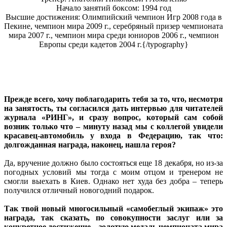
Начало занятий боксом: 1994 год
Высшие достижения: Олимпийский чемпион Игр 2008 года в
Пекине, чемпион мира 2009 г., серебряный призер чемпионата
мира 2007 г., чемпион мира среди юниоров 2006 г., чемпион
Европы среди кадетов 2004 г.{/typography}
Прежде всего, хочу поблагодарить тебя за то, что, несмотря
на занятость, ты согласился дать интервью для читателей
журнала «РИНГ», и сразу вопрос, который сам собой
возник только что – минуту назад мы с коллегой увидели
красавец-автомобиль у входа в Федерацию, так что:
долгожданная награда, наконец, нашла героя?
Да, вручение должно было состояться еще 18 декабря, но из-за
погодных условий мы тогда с моим отцом и тренером не
смогли выехать в Киев. Однако нет худа без добра – теперь
получился отличный новогодний подарок.
Так твой новый многосильный «самобеглый экипаж» это
награда, так сказать, по совокупности заслуг или за
конкретное достижение – золотую медаль чемпионата мира