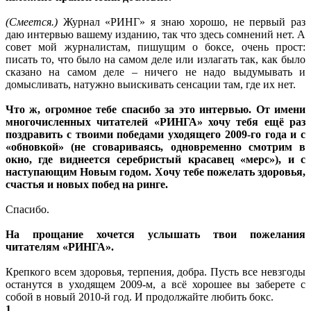
(Cмеется.)
Журнал «РИНГ» я знаю хорошо, не первый раз
даю интервью вашему изданию, так что здесь сомнений нет. А
совет мой журналистам, пишущим о боксе, очень прост:
писать то, что было на самом деле или излагать так, как было
сказано на самом деле – ничего не надо выдумывать и
домысливать, натужно выискивать сенсации там, где их нет.
Что ж, огромное тебе спасибо за это интервью. От имени
многочисленных читателей «РИНГА» хочу тебя ещё раз
поздравить с твоими победами уходящего 2009-го года и с
«обновкой» (не сговариваясь, одновременно смотрим в
окно, где виднеется серебристый красавец «мерс»), и с
наступающим Новым годом. Хочу тебе пожелать здоровья,
счастья и новых побед на ринге.
Спасибо.
На прощание хочется услышать твои пожелания
читателям «РИНГА».
Крепкого всем здоровья, терпения, добра. Пусть все невзгоды
останутся в уходящем 2009-м, а всё хорошее вы заберете с
собой в новый 2010-й год. И продолжайте любить бокс.
1