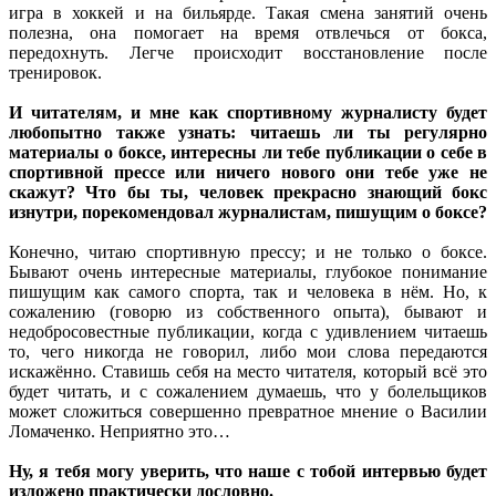
игра в хоккей и на бильярде. Такая смена занятий очень
полезна, она помогает на время отвлечься от бокса,
передохнуть. Легче происходит восстановление после
тренировок.
И читателям, и мне как спортивному журналисту будет
любопытно также узнать: читаешь ли ты регулярно
материалы о боксе, интересны ли тебе публикации о себе в
спортивной прессе или ничего нового они тебе уже не
скажут? Что бы ты, человек прекрасно знающий бокс
изнутри, порекомендовал журналистам, пишущим о боксе?
Конечно, читаю спортивную прессу; и не только о боксе.
Бывают очень интересные материалы, глубокое понимание
пишущим как самого спорта, так и человека в нём. Но, к
сожалению (говорю из собственного опыта), бывают и
недобросовестные публикации, когда с удивлением читаешь
то, чего никогда не говорил, либо мои слова передаются
искажённо. Ставишь себя на место читателя, который всё это
будет читать, и с сожалением думаешь, что у болельщиков
может сложиться совершенно превратное мнение о Василии
Ломаченко. Неприятно это…
Ну, я тебя могу уверить, что наше с тобой интервью будет
изложено практически дословно.