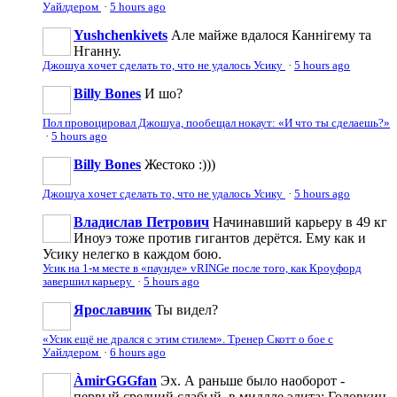
Уайлдером
·
5 hours ago
Yushchenkivets
Але майже вдалося Каннігему та
Нганну.
Джошуа хочет сделать то, что не удалось Усику
·
5 hours ago
Billy Bones
И шо?
Пол провоцировал Джошуа, пообещал нокаут: «И что ты сделаешь?»
·
5 hours ago
Billy Bones
Жестоко :)))
Джошуа хочет сделать то, что не удалось Усику
·
5 hours ago
Владислав Петрович
Начинавший карьеру в 49 кг
Иноуэ тоже против гигантов дерётся. Ему как и
Усику нелегко в каждом бою.
Усик на 1-м месте в «паунде» vRINGe после того, как Кроуфорд
завершил карьеру
·
5 hours ago
Ярославчик
Ты видел?
«Усик ещё не дрался с этим стилем». Тренер Скотт о бое с
Уайлдером
·
6 hours ago
ÀmirGGGfan
Эх. А раньше было наоборот -
первый средний слабый, в миддле элита: Головкин,