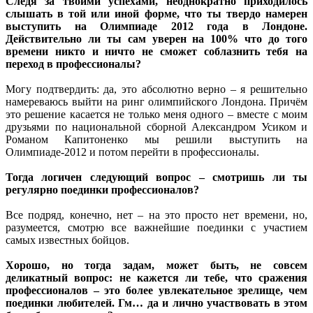
Следя за твоими успехами, неоднократно приходилось
слышать в той или иной форме, что ты твердо намерен
выступить на Олимпиаде 2012 года в Лондоне.
Действительно ли ты сам уверен на 100% что до того
времени никто и ничто не сможет соблазнить тебя на
переход в профессионалы?
Могу подтвердить: да, это абсолютно верно – я решительно
намереваюсь выйти на ринг олимпийского Лондона. Причём
это решение касается не только меня одного – вместе с моим
друзьями по национальной сборной Александром Усиком и
Романом Капитоненко мы решили выступить на
Олимпиаде-2012 и потом перейти в профессионалы.
Тогда логичен следующий вопрос – смотришь ли ты
регулярно поединки профессионалов?
Все подряд, конечно, нет – на это просто нет времени, но,
разумеется, смотрю все важнейшие поединки с участием
самых известных бойцов.
Хорошо, но тогда задам, может быть, не совсем
деликатный вопрос: не кажется ли тебе, что сражения
профессионалов – это более увлекательное зрелище, чем
поединки любителей. Гм… да и лично участвовать в этом