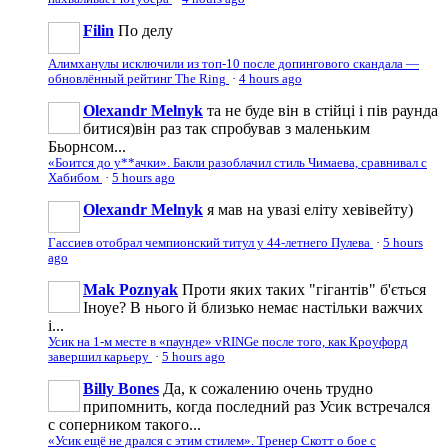
Filin
По делу
Алимханулы исключили из топ-10 после допингового скандала —
обновлённый рейтинг The Ring
·
4 hours ago
Olexandr Melnyk
та не буде він в стійці і пів раунда
битися)він раз так спробував з маленьким
Бьорнсом...
«Боится до у**ачки». Бакли разоблачил стиль Чимаева, сравнивал с
Хабибом
·
5 hours ago
Olexandr Melnyk
я мав на увазі еліту хевівейту)
Гассиев отобрал чемпионский титул у 44-летнего Пулева
·
5 hours
ago
Mak Poznyak
Проти яких таких "гігантів" б'ється
Іноуе? В нього й близько немає настільки важчих
і...
Усик на 1-м месте в «паунде» vRINGe после того, как Кроуфорд
завершил карьеру
·
5 hours ago
Billy Bones
Да, к сожалению очень трудно
припомнить, когда последний раз Усик встречался
с соперником такого...
«Усик ещё не дрался с этим стилем». Тренер Скотт о бое с