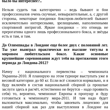
было бы интереснее?..
Нельзя судить так категорично – ведь бывают и бои
профессионалов очень скучные, невыразительные, а, с другой
стороны, некоторые поединки боксеров-любителей бывают
исключительно интересными, зрелищными, наполненными
спортивной интригой. Яркие поединки – это отнюдь не
прерогатива одного лишь профессионального бокса, и звёзды
есть и там, и там.
До Олимпиады в Лондоне еще более двух с половиной лет.
Ты уже выиграл практически все высшие титулы в
мировом любительском боксе. Какие основные
крупнейшие соревнования ждут тебя на протяжении этого
периода до Лондона-2012?
Начну с национального первенства – чемпионата
Украины-2010. Я планирую на этом турнире выступать уже в
весовой категории до 60 кг. Если всё сложится нормально, и я
буду включён в состав национальной сборной (а прошлые
заслуги здесь в расчёт, естественно не берутся – надо проявить
себя) то, вероятно, чемпионат Европы я пропущу и буду
готовиться к чемпионату мира-2011. И там надо будет
выложиться максимально, чтобы завоевать лицензию для
нашей сборной как раз для выступления в Лондоне на