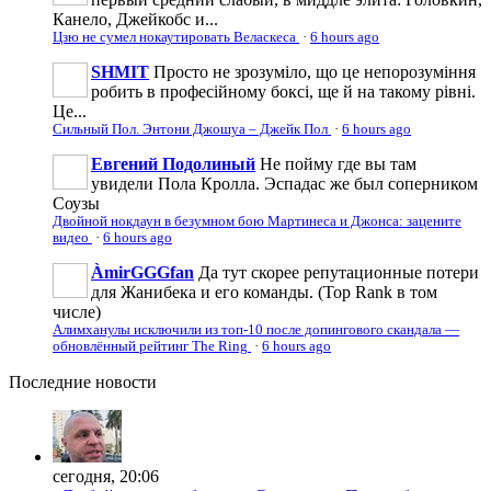
Канело, Джейкобс и...
Цзю не сумел нокаутировать Веласкеса
·
6 hours ago
SHMIT
Просто не зрозуміло, що це непорозуміння
робить в професійному боксі, ще й на такому рівні.
Це...
Сильный Пол. Энтони Джошуа – Джейк Пол
·
6 hours ago
Евгений Подолиный
Не пойму где вы там
увидели Пола Кролла. Эспадас же был соперником
Соузы
Двойной нокдаун в безумном бою Мартинеса и Джонса: зацените
видео
·
6 hours ago
ÀmirGGGfan
Да тут скорее репутационные потери
для Жанибека и его команды. (Top Rank в том
числе)
Алимханулы исключили из топ-10 после допингового скандала —
обновлённый рейтинг The Ring
·
6 hours ago
Последние
новости
сегодня, 20:06