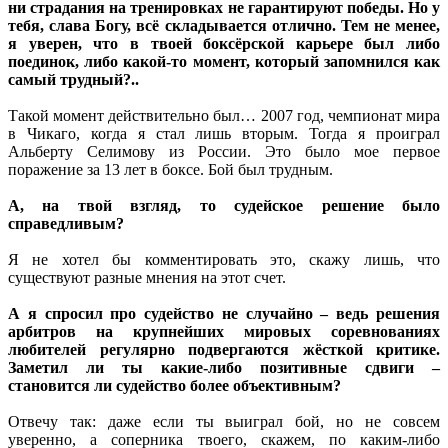
ни страдания на тренировках не гарантируют победы. Но у
тебя, слава Богу, всё складывается отлично. Тем не менее,
я уверен, что в твоей боксёрской карьере был либо
поединок, либо какой-то момент, который запомнился как
самый трудный?..
Такой момент действительно был… 2007 год, чемпионат мира
в Чикаго, когда я стал лишь вторым. Тогда я проиграл
Альберту Селимову из России. Это было мое первое
поражение за 13 лет в боксе. Бой был трудным.
А, на твой взгляд, то судейское решение было
справедливым?
Я не хотел бы комментировать это, скажу лишь, что
существуют разные мнения на этот счет.
А я спросил про судейство не случайно – ведь решения
арбитров на крупнейших мировых соревнованиях
любителей регулярно подвергаются жёсткой критике.
Заметил ли ты какие-либо позитивные сдвиги –
становится ли судейство более объективным?
Отвечу так: даже если ты выиграл бой, но не совсем
уверенно, а соперника твоего, скажем, по каким-либо