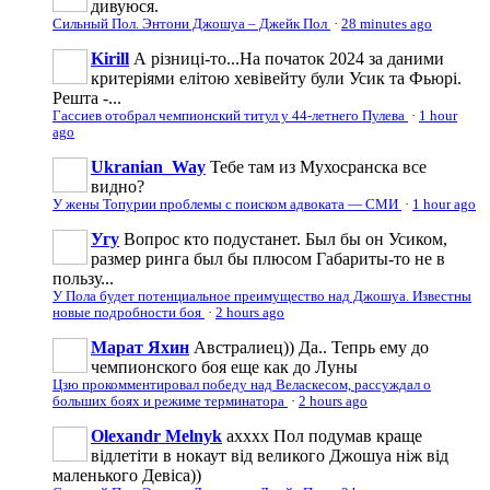
дивуюся.
Сильный Пол. Энтони Джошуа – Джейк Пол
·
28 minutes ago
Kirill
А різниці-то...На початок 2024 за даними
критеріями елітою хевівейту були Усик та Фьюрі.
Решта -...
Гассиев отобрал чемпионский титул у 44-летнего Пулева
·
1 hour
ago
Ukranian_Way
Тебе там из Мухосранска все
видно?
У жены Топурии проблемы с поиском адвоката — СМИ
·
1 hour ago
Угу
Вопрос кто подустанет. Был бы он Усиком,
размер ринга был бы плюсом Габариты-то не в
пользу...
У Пола будет потенциальное преимущество над Джошуа. Известны
новые подробности боя
·
2 hours ago
Марат Яхин
Австралиец)) Да.. Тепрь ему до
чемпионского боя еще как до Луны
Цзю прокомментировал победу над Веласкесом, рассуждал о
больших боях и режиме терминатора
·
2 hours ago
Olexandr Melnyk
ахххх Пол подумав краще
відлетіти в нокаут від великого Джошуа ніж від
маленького Девіса))