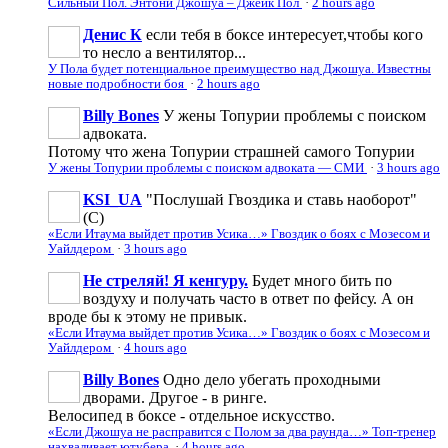
Сильный Пол. Энтони Джошуа – Джейк Пол
·
2 hours ago
Денис К
если тебя в боксе интересует,чтобы кого
то несло а вентилятор...
У Пола будет потенциальное преимущество над Джошуа. Известны
новые подробности боя
·
2 hours ago
Billy Bones
У жены Топурии проблемы с поиском
адвоката.
Потому что жена Топурии страшней самого Топурии
У жены Топурии проблемы с поиском адвоката — СМИ
·
3 hours ago
KSI_UA
"Послушай Гвоздика и ставь наоборот"
(С)
«Если Итаума выйдет против Усика…» Гвоздик о боях с Мозесом и
Уайлдером
·
3 hours ago
Не стреляй! Я кенгуру.
Будет много бить по
воздуху и получать часто в ответ по фейсу. А он
вроде бы к этому не привык.
«Если Итаума выйдет против Усика…» Гвоздик о боях с Мозесом и
Уайлдером
·
4 hours ago
Billy Bones
Одно дело убегать проходными
дворами. Другое - в ринге.
Велосипед в боксе - отдельное искусство.
«Если Джошуа не расправится с Полом за два раунда…» Топ-тренер
нахваливает ютубера
·
4 hours ago