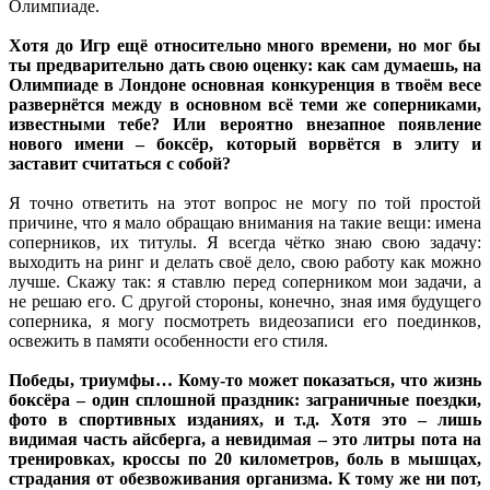
Олимпиаде.
Хотя до Игр ещё относительно много времени, но мог бы
ты предварительно дать свою оценку: как сам думаешь, на
Олимпиаде в Лондоне основная конкуренция в твоём весе
развернётся между в основном всё теми же соперниками,
известными тебе? Или вероятно внезапное появление
нового имени – боксёр, который ворвётся в элиту и
заставит считаться с собой?
Я точно ответить на этот вопрос не могу по той простой
причине, что я мало обращаю внимания на такие вещи: имена
соперников, их титулы. Я всегда чётко знаю свою задачу:
выходить на ринг и делать своё дело, свою работу как можно
лучше. Скажу так: я ставлю перед соперником мои задачи, а
не решаю его. С другой стороны, конечно, зная имя будущего
соперника, я могу посмотреть видеозаписи его поединков,
освежить в памяти особенности его стиля.
Победы, триумфы… Кому-то может показаться, что жизнь
боксёра – один сплошной праздник: заграничные поездки,
фото в спортивных изданиях, и т.д. Хотя это – лишь
видимая часть айсберга, а невидимая – это литры пота на
тренировках, кроссы по 20 километров, боль в мышцах,
страдания от обезвоживания организма. К тому же ни пот,