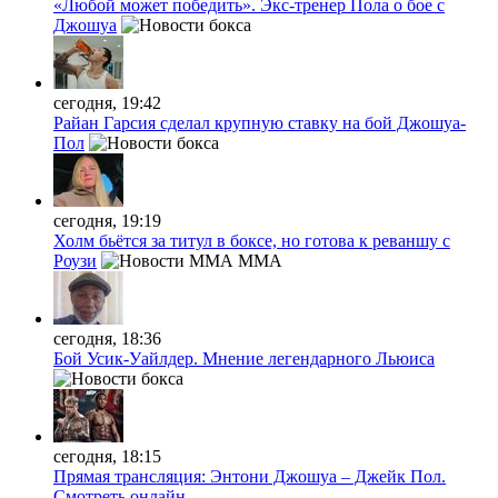
«Любой может победить». Экс-тренер Пола о бое с
Джошуа
сегодня, 19:42
Райан Гарсия сделал крупную ставку на бой Джошуа-
Пол
сегодня, 19:19
Холм бьётся за титул в боксе, но готова к реваншу с
Роузи
MMA
сегодня, 18:36
Бой Усик-Уайлдер. Мнение легендарного Льюиса
сегодня, 18:15
Прямая трансляция: Энтони Джошуа – Джейк Пол.
Смотреть онлайн