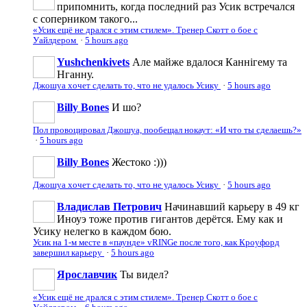
припомнить, когда последний раз Усик встречался
с соперником такого...
«Усик ещё не дрался с этим стилем». Тренер Скотт о бое с
Уайлдером
·
5 hours ago
Yushchenkivets
Але майже вдалося Каннігему та
Нганну.
Джошуа хочет сделать то, что не удалось Усику
·
5 hours ago
Billy Bones
И шо?
Пол провоцировал Джошуа, пообещал нокаут: «И что ты сделаешь?»
·
5 hours ago
Billy Bones
Жестоко :)))
Джошуа хочет сделать то, что не удалось Усику
·
5 hours ago
Владислав Петрович
Начинавший карьеру в 49 кг
Иноуэ тоже против гигантов дерётся. Ему как и
Усику нелегко в каждом бою.
Усик на 1-м месте в «паунде» vRINGe после того, как Кроуфорд
завершил карьеру
·
5 hours ago
Ярославчик
Ты видел?
«Усик ещё не дрался с этим стилем». Тренер Скотт о бое с