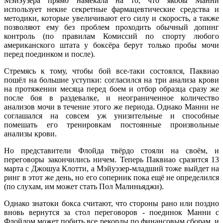
Мэйэузера прямо намекала на то, что якобы Манни
использует некие секретные фармацевтические средства и
методики, которые увеличивают его силу и скорость, а также
позволяют ему без проблем проходить обычный допинг
контроль (по правилам Комиссий по спорту любого
американского штата у боксёра берут только пробы мочи
перед поединком и после).
Стремясь к тому, чтобы бой все-таки состоялся, Паквиао
пошёл на большие уступки: согласился на три анализа крови
на протяжении месяца перед боем и отбор образца сразу же
после боя в раздевалке, и неограниченное количество
анализов мочи в течение этого же периода. Однако Манни не
соглашался на совсем уж унизительные и способные
помешать его тренировкам постоянные произвольные
анализы крови.
Но представители Флойда твёрдо стояли на своём, и
переговоры закончились ничем. Теперь Паквиао сразится 13
марта с Джошуа Клотти, а Мэйуэзер-младший тоже выйдет на
ринг в этот же день, но его соперник пока ещё не определился
(по слухам, им может стать Пол Малиньяджи).
Однако знатоки бокса считают, что стороны рано или поздно
вновь вернутся за стол переговоров - поединок Манни с
Флойдом может побить все рекорды по финансовым сборам, и