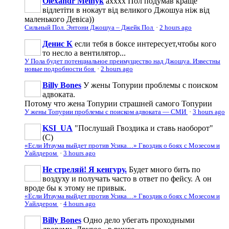
Olexandr Melnyk
ахххх Пол подумав краще
відлетіти в нокаут від великого Джошуа ніж від
маленького Девіса))
Сильный Пол. Энтони Джошуа – Джейк Пол
·
2 hours ago
Денис К
если тебя в боксе интересует,чтобы кого
то несло а вентилятор...
У Пола будет потенциальное преимущество над Джошуа. Известны
новые подробности боя
·
2 hours ago
Billy Bones
У жены Топурии проблемы с поиском
адвоката.
Потому что жена Топурии страшней самого Топурии
У жены Топурии проблемы с поиском адвоката — СМИ
·
3 hours ago
KSI_UA
"Послушай Гвоздика и ставь наоборот"
(С)
«Если Итаума выйдет против Усика…» Гвоздик о боях с Мозесом и
Уайлдером
·
3 hours ago
Не стреляй! Я кенгуру.
Будет много бить по
воздуху и получать часто в ответ по фейсу. А он
вроде бы к этому не привык.
«Если Итаума выйдет против Усика…» Гвоздик о боях с Мозесом и
Уайлдером
·
4 hours ago
Billy Bones
Одно дело убегать проходными