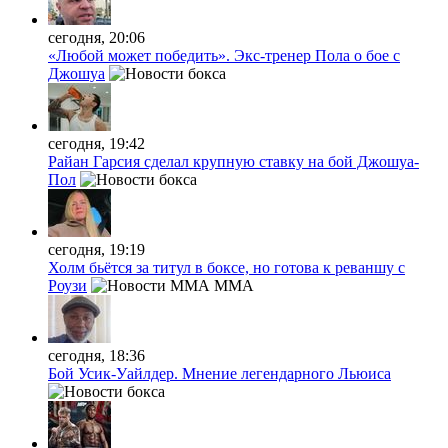
сегодня, 20:06
«Любой может победить». Экс-тренер Пола о бое с
Джошуа
сегодня, 19:42
Райан Гарсия сделал крупную ставку на бой Джошуа-
Пол
сегодня, 19:19
Холм бьётся за титул в боксе, но готова к реваншу с
Роузи
MMA
сегодня, 18:36
Бой Усик-Уайлдер. Мнение легендарного Льюиса