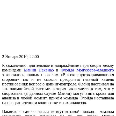
2 Января 2010, 22:00
К сожалению, длительные и напряжённые переговоры между
командами
Манни Паквиао
и
Флойда Мэйуэзера-младшего
закончились полным провалом. «Высокие договаривающиеся
стороны» так и не смогли преодолеть главный камень
преткновения: вопрос о допинг-контроле. Флойд настаивал на
т.н. олимпийской системе, которая заключается в том, что у
спортсмена (в данном случае Манни) могут взять кровь для
анализа в любой момент, причём команда Флойда настаивала
на неограниченном количестве таких анализов.
Паквиао с самого начала возмутил такой подход - команда