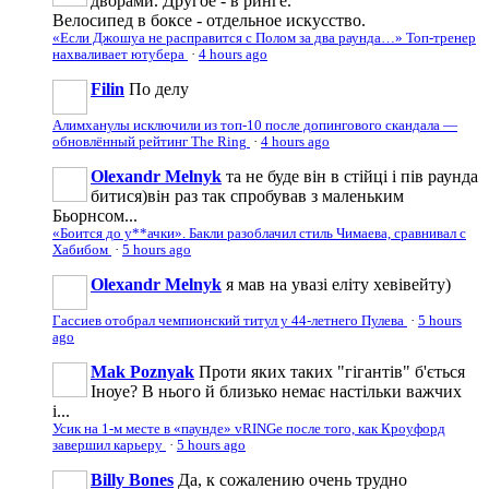
дворами. Другое - в ринге.
Велосипед в боксе - отдельное искусство.
«Если Джошуа не расправится с Полом за два раунда…» Топ-тренер
нахваливает ютубера
·
4 hours ago
Filin
По делу
Алимханулы исключили из топ-10 после допингового скандала —
обновлённый рейтинг The Ring
·
4 hours ago
Olexandr Melnyk
та не буде він в стійці і пів раунда
битися)він раз так спробував з маленьким
Бьорнсом...
«Боится до у**ачки». Бакли разоблачил стиль Чимаева, сравнивал с
Хабибом
·
5 hours ago
Olexandr Melnyk
я мав на увазі еліту хевівейту)
Гассиев отобрал чемпионский титул у 44-летнего Пулева
·
5 hours
ago
Mak Poznyak
Проти яких таких "гігантів" б'ється
Іноуе? В нього й близько немає настільки важчих
і...
Усик на 1-м месте в «паунде» vRINGe после того, как Кроуфорд
завершил карьеру
·
5 hours ago
Billy Bones
Да, к сожалению очень трудно