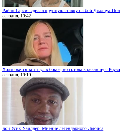
Райан Гарсия сделал крупную ставку на бой Джошуа-Пол
сегодня, 19:42
Холм бьётся за титул в боксе, но готова к реваншу с Роузи
сегодня, 19:19
Бой Усик-Уайлдер. Мнение легендарного Льюиса