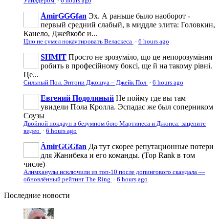
Уайлдером
·
6 hours ago
ÀmirGGGfan
Эх. А раньше было наоборот -
первый средний слабый, в миддле элита: Головкин,
Канело, Джейкобс и...
Цзю не сумел нокаутировать Веласкеса
·
6 hours ago
SHMIT
Просто не зрозуміло, що це непорозуміння
робить в професійному боксі, ще й на такому рівні.
Це...
Сильный Пол. Энтони Джошуа – Джейк Пол
·
6 hours ago
Евгений Подолиный
Не пойму где вы там
увидели Пола Кролла. Эспадас же был соперником
Соузы
Двойной нокдаун в безумном бою Мартинеса и Джонса: зацените
видео
·
6 hours ago
ÀmirGGGfan
Да тут скорее репутационные потери
для Жанибека и его команды. (Top Rank в том
числе)
Алимханулы исключили из топ-10 после допингового скандала —
обновлённый рейтинг The Ring
·
6 hours ago
Последние
новости