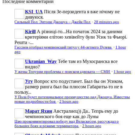
Последние
комментарии
KSI_UA
Після Зе-перзидента я вже нічому не
дивуюся.
Сильный Пол. Энтони Джошуа – Джейк Пол
·
28 minutes ago
Kirill
А різниці-то...На початок 2024 за даними
критеріями елітою хевівейту були Усик та Фьюрі.
Решта -...
Гассиев отобрал чемпионский титул у 44-летнего Пулева
·
1 hour
ago
Ukranian_Way
Тебе там из Мухосранска все
видно?
У жены Топурии проблемы с поиском адвоката — СМИ
·
1 hour ago
Угу
Вопрос кто подустанет. Был бы он Усиком,
размер ринга был бы плюсом Габариты-то не в
пользу...
У Пола будет потенциальное преимущество над Джошуа. Известны
новые подробности боя
·
2 hours ago
Марат Яхин
Австралиец)) Да.. Тепрь ему до
чемпионского боя еще как до Луны
Цзю прокомментировал победу над Веласкесом, рассуждал о
больших боях и режиме терминатора
·
2 hours ago