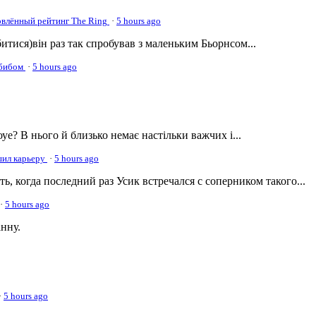
овлённый рейтинг The Ring
·
5 hours ago
а битися)він раз так спробував з маленьким Бьорнсом...
абибом
·
5 hours ago
оуе? В нього й близько немає настільки важчих і...
ршил карьеру
·
5 hours ago
, когда последний раз Усик встречался с соперником такого...
·
5 hours ago
нну.
·
5 hours ago