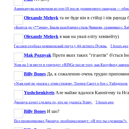
Алимханулы исключили из топ-10 после допингового скандала — обн
Olexandr Melnyk
та не буде він в стійці і пів раунд
«Боится до у**ачки». Бакли разоблачил стиль Чимаева, сравнивал с Х
Olexandr Melnyk
я мав на увазі еліту хевівейту)
Гассиев отобрал чемпионский титул у 44-летнего Пулева
·
5 hours ago
Mak Poznyak
Проти яких таких "гігантів" б'ється Ін
Усик на 1-м месте в «паунде» vRINGe после того, как Кроуфорд заве
Billy Bones
Да, к сожалению очень трудно припомнить
«Усик ещё не дрался с этим стилем». Тренер Скотт о бое с Уайлдером
Yushchenkivets
Але майже вдалося Каннігему та Нга
Джошуа хочет сделать то, что не удалось Усику
·
5 hours ago
Billy Bones
И шо?
Пол провоцировал Джошуа, пообещал нокаут: «И что ты сделаешь?»