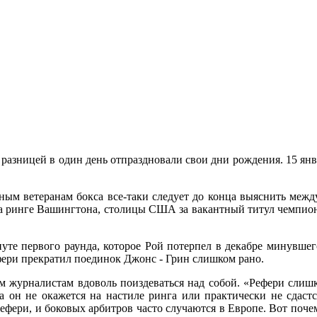
 разницей в один день отпраздновали свои дни рождения. 15 янв
нным ветеранам бокса все-таки следует до конца выяснить межд
на ринге Вашингтона, столицы США за вакантный титул чемпиона 
уте первого раунда, которое Рой потерпел в декабре минувше
ефери прекратил поединок Джонс - Грин слишком рано.
ым журналистам вдоволь поиздеваться над собой. «Рефери слиш
ка он не окажется на настиле ринга или практически не сдаст
ефери, и боковых арбитров часто случаются в Европе. Вот почем