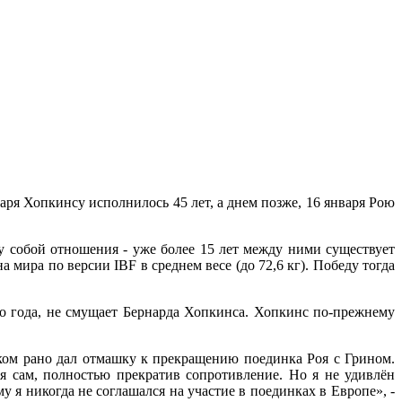
аря Хопкинсу исполнилось 45 лет, а днем позже, 16 января Рою
у собой отношения - уже более 15 лет между ними существует
мира по версии IBF в среднем весе (до 72,6 кг). Победу тогда
го года, не смущает Бернарда Хопкинса. Хопкинс по-прежнему
ком рано дал отмашку к прекращению поединка Роя с Грином.
ся сам, полностью прекратив сопротивление. Но я не удивлён
у я никогда не соглашался на участие в поединках в Европе», -