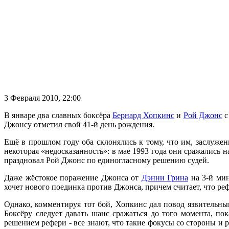
3 Февраля 2010, 22:00
В январе два славных боксёра
Бернард Хопкинс
и
Рой Джонс
с
Джонсу отметил свой 41-й день рождения.
Ещё в прошлом году оба склонялись к тому, что им, заслуже
некоторая «недосказанность»: в мае 1993 года они сражались 
праздновал Рой Джонс по единогласному решению судей.
Даже жёстокое поражение Джонса от
Дэнни Грина
на 3-й мин
хочет нового поединка против Джонса, причем считает, что р
Однако, комментируя тот бой, Хопкинс дал повод язвительн
Боксёру следует давать шанс сражаться до того момента, по
решением рефери - все знают, что такие фокусы со стороны и р