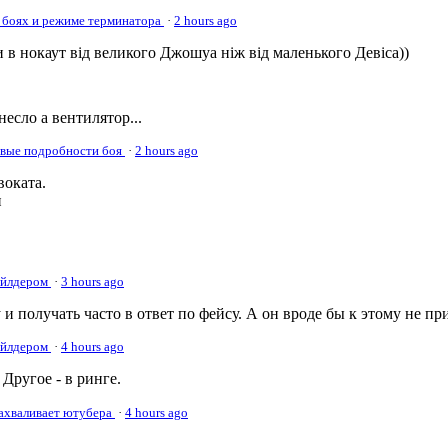
 боях и режиме терминатора
·
2 hours ago
 в нокаут від великого Джошуа ніж від маленького Девіса))
несло а вентилятор...
овые подробности боя
·
2 hours ago
оката.
и
Уайлдером
·
3 hours ago
 и получать часто в ответ по фейсу. А он вроде бы к этому не пр
Уайлдером
·
4 hours ago
Другое - в ринге.
нахваливает ютубера
·
4 hours ago