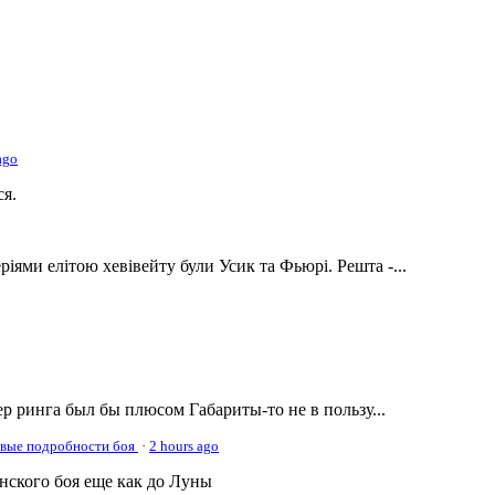
ago
ся.
ріями елітою хевівейту були Усик та Фьюрі. Решта -...
р ринга был бы плюсом Габариты-то не в пользу...
овые подробности боя
·
2 hours ago
онского боя еще как до Луны