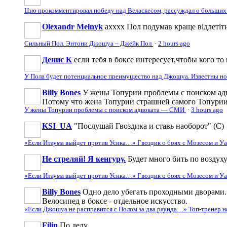
Цзю прокомментировал победу над Веласкесом, рассуждал о больших
Olexandr Melnyk
ахххх Пол подумав краще відлетіти
Сильный Пол. Энтони Джошуа – Джейк Пол
·
2 hours ago
Денис К
если тебя в боксе интересует,чтобы кого то 
У Пола будет потенциальное преимущество над Джошуа. Известны н
Billy Bones
У жены Топурии проблемы с поиском адв
Потому что жена Топурии страшней самого Топури
У жены Топурии проблемы с поиском адвоката — СМИ
·
3 hours ago
KSI_UA
"Послушай Гвоздика и ставь наоборот" (С)
«Если Итаума выйдет против Усика…» Гвоздик о боях с Мозесом и 
Не стреляй! Я кенгуру.
Будет много бить по воздуху
«Если Итаума выйдет против Усика…» Гвоздик о боях с Мозесом и 
Billy Bones
Одно дело убегать проходными дворами. 
Велосипед в боксе - отдельное искусство.
«Если Джошуа не расправится с Полом за два раунда…» Топ-тренер 
Filin
По делу