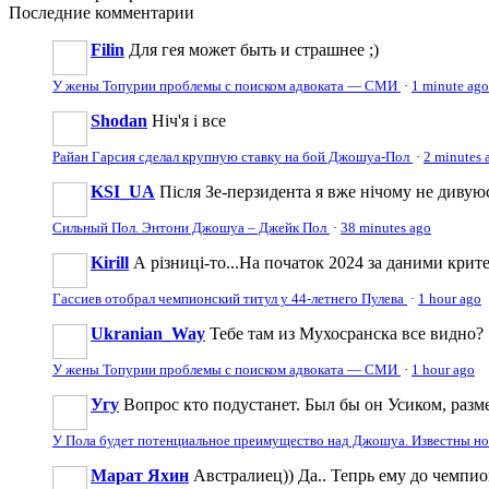
Последние
комментарии
Filin
Для гея может быть и страшнее ;)
У жены Топурии проблемы с поиском адвоката — СМИ
·
1 minute ago
Shodan
Ніч'я і все
Райан Гарсия сделал крупную ставку на бой Джошуа-Пол
·
2 minutes 
KSI_UA
Після Зе-перзидента я вже нічому не дивую
Сильный Пол. Энтони Джошуа – Джейк Пол
·
38 minutes ago
Kirill
А різниці-то...На початок 2024 за даними крите
Гассиев отобрал чемпионский титул у 44-летнего Пулева
·
1 hour ago
Ukranian_Way
Тебе там из Мухосранска все видно?
У жены Топурии проблемы с поиском адвоката — СМИ
·
1 hour ago
Угу
Вопрос кто подустанет. Был бы он Усиком, разме
У Пола будет потенциальное преимущество над Джошуа. Известны н
Марат Яхин
Австралиец)) Да.. Тепрь ему до чемпи