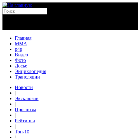
Главная
MMA
p4p
Видео
Фото
Досье
Энциклопедия
Трансляции
Новости
|
Эксклюзив
|
Прогнозы
|
Рейтинги
|
Топ-10
|