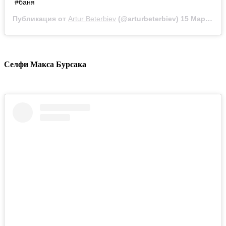
#баня
Публикация от
Artur Beterbiev
(@arturbeterbiev)
15 Мар 2020 в 10:02 PDT
Селфи Макса Бурсака