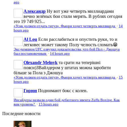
ago
Александр
Ну вот уже четверть миллиардами
вечно зелёных бои стали мерять. В рублях сегодня
это 19 749 925...
«Усик должен отдать титул». Фьюри хочет четверть миллиарда
·
14
hours ago
Al Lou
Если расслабиться и опустить руки, то и
легковес может такому Полу челюсть сломать😁
Экс-чемпион UFC озвучил доказательства, что бой Пол – Джошуа
был постановочным
·
14 hours ago
Olexandr Melnyk
та срати на теперішні
пояси)ЗВайлдером у штатах можна заробити
більше за Пола з Джошуа
«Усик должен отдать титул». Фьюри хочет четверть миллиарда
·
15
hours ago
Горюн
Поднимают бокс с колен.
Инсайдеры назвали один бой дебютного ивента Zuffa Boxing. Как
вам уровень?
·
15 hours ago
Последние
новости