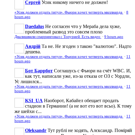
Сергей
Усик никому ничего не должен!
«Усик должен отдать титул». Фьюри хочет четверть миллиарда
·
8
hours ago
Daedalus
Не согласен что у Мераба дела хуже,
проблемный развод это совсем плохо
Двалишвили спарринговал с Топурией. Есть видео
·
9 hours ago
Андрій
Та не. Не згоден з такою "валютою". Надто
дешева.
«Усик должен отдать титул». Фьюри хочет четверть миллиарда
·
11
hours ago
Бот Баррбот
Соглашусь с Фьюри на счёт WBC. И,
как тут, написали уже, из-за отказа от ОЗ с Уордли,
Ус лишился...
«Усик должен отдать титул». Фьюри хочет четверть миллиарда
·
11
hours ago
KSI_UA
Наоборот, Кабайел обещает продать
стадион в Германии! (а не вот ето вот всьо). К тому
же шейхи с...
«Усик должен отдать титул». Фьюри хочет четверть миллиарда
·
11
hours ago
Oleksandr
Тут рублі не ходять, Алєксандр. Поміряй