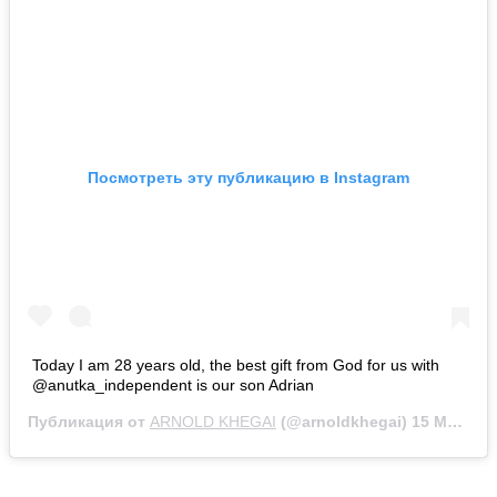
Посмотреть эту публикацию в Instagram
Today I am 28 years old, the best gift from God for us with
@anutka_independent is our son Adrian
Публикация от
ARNOLD KHEGAI
(@arnoldkhegai)
15 Мар 2020 в 7:40 PDT