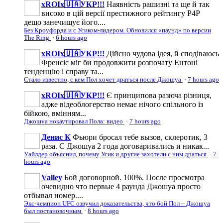
xROIx🇺🇦УКР!!!
Наявність рашизні та ще й так
високо в цій версії престижного рейтингу Р4Р
дещо занечищує його....
Без Кроуфорда и с Усиком-лидером. Обновился «паунд» по версии
The Ring
·
6 hours ago
xROIx🇺🇦УКР!!!
Дійсно чудова ідея, й сподіваюсь
Френсіс міг би продовжити розпочату Ентоні
тенденцію і справу та...
Стало известно, с кем Пол хочет драться после Джошуа
·
7 hours ago
xROIx🇺🇦УКР!!!
Є принципова разюча різниця,
адже відеоблогерство немає нічого спільного із
бійкою, вмінням...
Джошуа нокаутировал Пола: видео
·
7 hours ago
Денис К
Фьюри бросал тебе вызов, склеротик, 3
раза. С Джошуа 2 года договаривались и никак...
Уайлдер объяснил, почему Усик и другие захотели с ним драться
·
7
hours ago
Valley
Бой договорной. 100%. После просмотра
очевидно что первые 4 раунда Джошуа просто
отбывал номер....
Экс-чемпион UFC озвучил доказательства, что бой Пол – Джошуа
был постановочным
·
8 hours ago