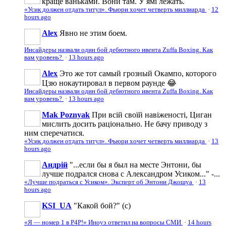
краще ваньками. Вони там. У ямі лежать.
«Усик должен отдать титул». Фьюри хочет четверть миллиарда
·
12
hours ago
Аlеx
Явно не этим боем.
Инсайдеры назвали один бой дебютного ивента Zuffa Boxing. Как
вам уровень?
·
13 hours ago
Аlеx
Это же тот самый грозный Окампо, которого
Цзю нокаутировал в первом раунде 😂
Инсайдеры назвали один бой дебютного ивента Zuffa Boxing. Как
вам уровень?
·
13 hours ago
Mak Poznyak
При всій своїй навіженості, Циган
мислить досить раціонально. Не бачу приводу з
ним сперечатися.
«Усик должен отдать титул». Фьюри хочет четверть миллиарда
·
13
hours ago
Андрій
"...если бы я был на месте Энтони, бы
лучше подрался снова с Александром Усиком..." -...
«Лучше подраться с Усиком». Эксперт об Энтони Джошуа
·
13
hours ago
KSI_UA
"Какой бой?" (с)
«Я — номер 1 в P4P!» Иноуэ ответил на вопросы СМИ
·
14 hours