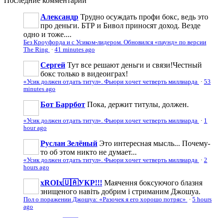
Последние
комментарии
Александр
Трудно осуждать профи бокс, ведь это
про деньги. БТР и Бивол приносят доход. Везде
одно и тоже....
Без Кроуфорда и с Усиком-лидером. Обновился «паунд» по версии
The Ring
·
41 minutes ago
Сергей
Тут все решают деньги и связи!Честный
бокс только в видеоиграх!
«Усик должен отдать титул». Фьюри хочет четверть миллиарда
·
53
minutes ago
Бот Баррбот
Пока, держит титулы, должен.
«Усик должен отдать титул». Фьюри хочет четверть миллиарда
·
1
hour ago
Руслан Зелёный
Это интересная мысль... Почему-
то об этом никто не думает...
«Усик должен отдать титул». Фьюри хочет четверть миллиарда
·
2
hours ago
xROIx🇺🇦УКР!!!
Маячення боксуючого блазня
знищеного навіть добрим і стриманим Джошуа.
Пол о поражении Джошуа: «Разочек я его хорошо потряс»
·
5 hours
ago