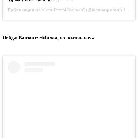
Публикация от
Viktor Postol "Iceman"
(@icemanpostol)
15 Мар 2020 в 10:03 PDT
Пейдж Ванзант: «Милая, но психованая»