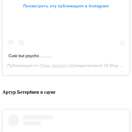
Посмотреть эту публикацию в Instagram
Cute but psycho...........
Публикация от
Paige VanZant
(@paigevanzant)
15 Мар 2020 в 10:41 PDT
Артур Бетербиев в сауне