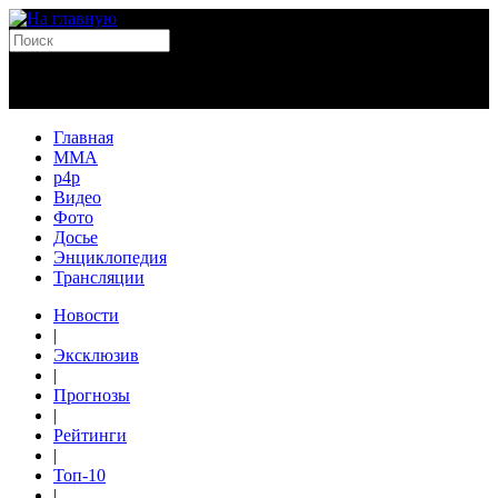
Главная
MMA
p4p
Видео
Фото
Досье
Энциклопедия
Трансляции
Новости
|
Эксклюзив
|
Прогнозы
|
Рейтинги
|
Топ-10
|