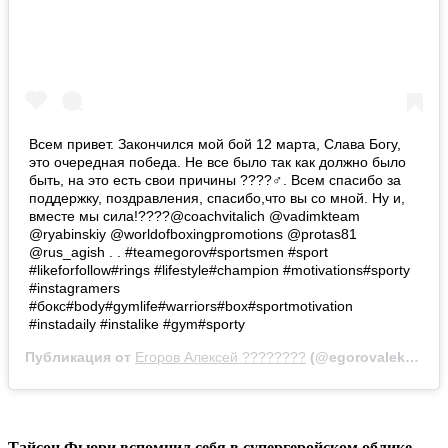
Всем привет. Закончился мой бой 12 марта, Слава Богу,
это очередная победа. Не все было так как должно было
быть, на это есть свои причины ????‍♂️. Всем спасибо за
поддержку, поздравления, спасибо,что вы со мной. Ну и,
вместе мы сила!????@coachvitalich @vadimkteam
@ryabinskiy @worldofboxingpromotions @protas81
@rus_agish . . #teamegorov#sportsmen #sport
#likeforfollow#rings #lifestyle#champion #motivations#sporty
#instagramers
#бокс#body#gymlife#warriors#box#sportmotivation
#instadaily #instalike #gym#sporty
Публикация от
Егоров Алексей ????????
(@egorovalekseywarrior)
Тайсон Фьюри вспомнил себя в супергеройском облике