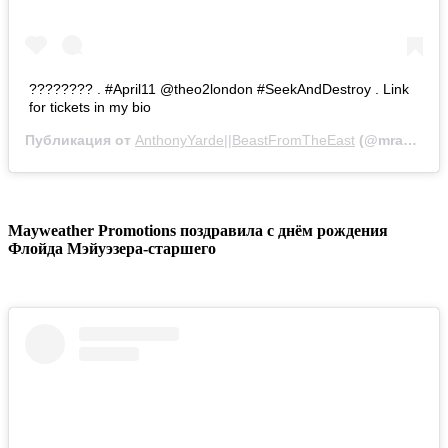
???????? . #April11 @theo2london #SeekAndDestroy . Link
for tickets in my bio
Публикация от
AnthonyYarde||BeastFromTheEast
(@mranthonyyarde)
Mayweather Promotions поздравила с днём рождения
Флойда Мэйуэзера-старшего