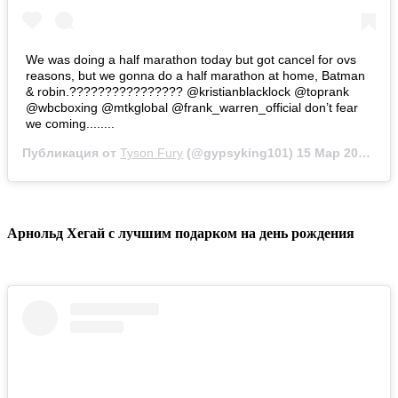
We was doing a half marathon today but got cancel for ovs
reasons, but we gonna do a half marathon at home, Batman
& robin.???????????????? @kristianblacklock @toprank
@wbcboxing @mtkglobal @frank_warren_official don’t fear
we coming........
Публикация от
Tyson Fury
(@gypsyking101)
15 Мар 2020 в 1:41 PDT
Арнольд Хегай с лучшим подарком на день рождения