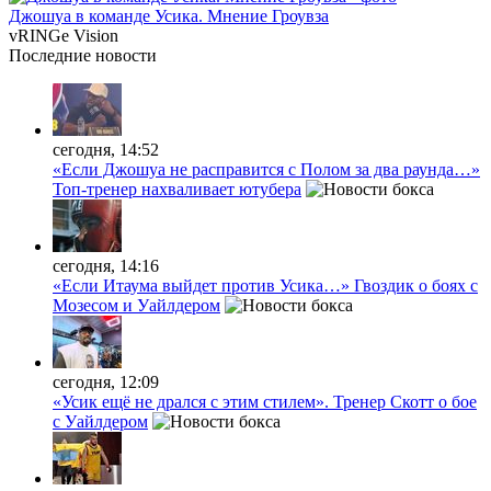
Джошуа в команде Усика. Мнение Гроувза
vRINGe
Vision
Последние
новости
сегодня, 14:52
«Если Джошуа не расправится с Полом за два раунда…»
Топ-тренер нахваливает ютубера
сегодня, 14:16
«Если Итаума выйдет против Усика…» Гвоздик о боях с
Мозесом и Уайлдером
сегодня, 12:09
«Усик ещё не дрался с этим стилем». Тренер Скотт о бое
с Уайлдером