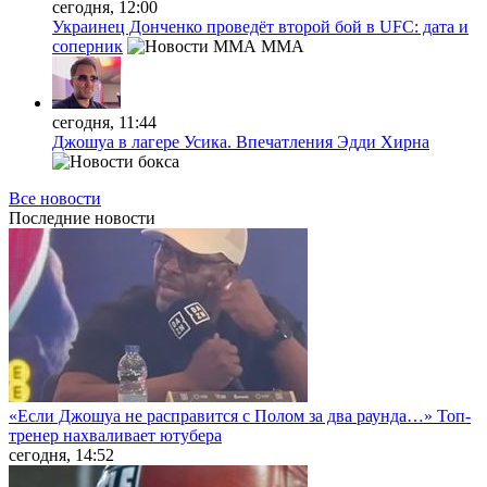
сегодня, 12:00
Украинец Донченко проведёт второй бой в UFC: дата и
соперник
MMA
сегодня, 11:44
Джошуа в лагере Усика. Впечатления Эдди Хирна
Все новости
Последние
новости
«Если Джошуа не расправится с Полом за два раунда…» Топ-
тренер нахваливает ютубера
сегодня, 14:52