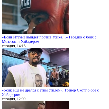
«Если Итаума выйдет против Усика…» Гвоздик о боях с
Мозесом и Уайлдером
сегодня, 14:16
«Усик ещё не дрался с этим стилем». Тренер Скотт о бое с
Уайлдером
сегодня, 12:09