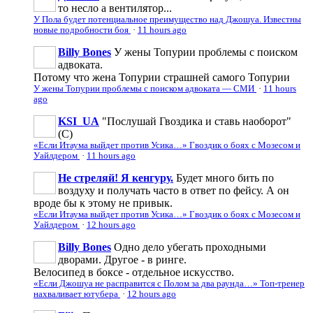
то несло а вентилятор...
У Пола будет потенциальное преимущество над Джошуа. Известны
новые подробности боя
·
11 hours ago
Billy Bones
У жены Топурии проблемы с поиском
адвоката.
Потому что жена Топурии страшней самого Топурии
У жены Топурии проблемы с поиском адвоката — СМИ
·
11 hours
ago
KSI_UA
"Послушай Гвоздика и ставь наоборот"
(С)
«Если Итаума выйдет против Усика…» Гвоздик о боях с Мозесом и
Уайлдером
·
11 hours ago
Не стреляй! Я кенгуру.
Будет много бить по
воздуху и получать часто в ответ по фейсу. А он
вроде бы к этому не привык.
«Если Итаума выйдет против Усика…» Гвоздик о боях с Мозесом и
Уайлдером
·
12 hours ago
Billy Bones
Одно дело убегать проходными
дворами. Другое - в ринге.
Велосипед в боксе - отдельное искусство.
«Если Джошуа не расправится с Полом за два раунда…» Топ-тренер
нахваливает ютубера
·
12 hours ago