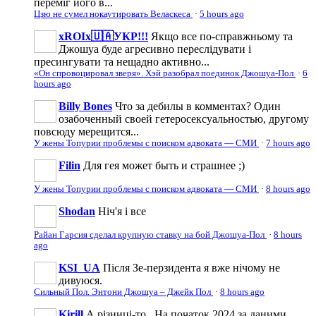
переміг його в...
Цзю не сумел нокаутировать Веласкеса
·
5 hours ago
xROIx🇺🇦УКР!!!
Якщо все по-справжньому та
Джошуа буде агресивно переслідувати і
пресингувати та нещадно активно...
«Он спровоцировал зверя». Хэй разобрал поединок Джошуа-Пол
·
6
hours ago
Billy Bones
Что за дебилы в комментах? Один
озабоченный своей гетеросексуальностью, другому
повсюду мерещится...
У жены Топурии проблемы с поиском адвоката — СМИ
·
7 hours ago
Filin
Для гея может быть и страшнее ;)
У жены Топурии проблемы с поиском адвоката — СМИ
·
8 hours ago
Shodan
Ніч'я і все
Райан Гарсия сделал крупную ставку на бой Джошуа-Пол
·
8 hours
ago
KSI_UA
Після Зе-перзидента я вже нічому не
дивуюся.
Сильный Пол. Энтони Джошуа – Джейк Пол
·
8 hours ago
Kirill
А різниці-то...На початок 2024 за даними