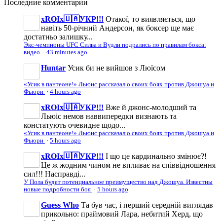
Последние
комментарии
xROIx🇺🇦УКР!!!
Отакої, то виявляється, що
навіть 50-річний Андерсон, як боксер ще має
достатньо залишку...
Экс-чемпионы UFC Силва и Вудли подрались по правилам бокса:
видео
·
43 minutes ago
Huntar
Усик би не вийшов з Люїсом
«Усик в пантеоне!» Льюис рассказал о своих боях против Джошуа и
Фьюри
·
4 hours ago
xROIx🇺🇦УКР!!!
Вже й джонс-молодший та
Льюіс немов наввипередки визнають та
констатують очевидне щодо...
«Усик в пантеоне!» Льюис рассказал о своих боях против Джошуа и
Фьюри
·
5 hours ago
xROIx🇺🇦УКР!!!
І що це кардинально змінює?!
Це ж жодним чином не впливає на співвідношення
сил!!! Насправді...
У Пола будет потенциальное преимущество над Джошуа. Известны
новые подробности боя
·
5 hours ago
Guess Who
Та був час, і перший середній виглядав
прикольно: праймовий Лара, небитий Херд, що