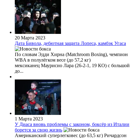
20 Марта 2023
Дата Бивола, дебютная защита Лопеса, камбэк Угаса
По словам Эдди Хирна (Matchroom Boxing), чемпион
WBA в полулёгком весе (до 57,2 кг)
мексиканец Маурисио Лара (26-2-1, 19 КО) с большой
до...
1 Марта 2023
У Диаса вновь проблемы с законом, боксёр из Италии
борется за свою жизнь
Американский суперлегковес (до 63,5 кг) Ричардсон