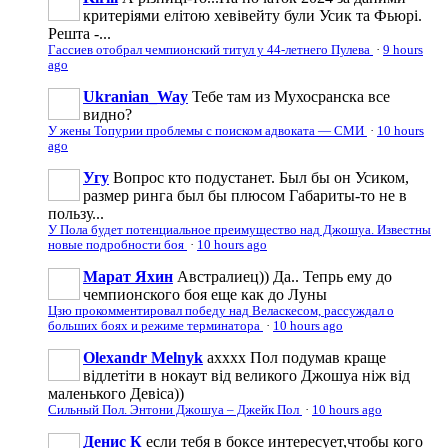
критеріями елітою хевівейту були Усик та Фьюрі.
Решта -...
Гассиев отобрал чемпионский титул у 44-летнего Пулева
·
9 hours
ago
Ukranian_Way
Тебе там из Мухосранска все
видно?
У жены Топурии проблемы с поиском адвоката — СМИ
·
10 hours
ago
Угу
Вопрос кто подустанет. Был бы он Усиком,
размер ринга был бы плюсом Габариты-то не в
пользу...
У Пола будет потенциальное преимущество над Джошуа. Известны
новые подробности боя
·
10 hours ago
Марат Яхин
Австралиец)) Да.. Тепрь ему до
чемпионского боя еще как до Луны
Цзю прокомментировал победу над Веласкесом, рассуждал о
больших боях и режиме терминатора
·
10 hours ago
Olexandr Melnyk
ахххх Пол подумав краще
відлетіти в нокаут від великого Джошуа ніж від
маленького Девіса))
Сильный Пол. Энтони Джошуа – Джейк Пол
·
10 hours ago
Денис К
если тебя в боксе интересует,чтобы кого