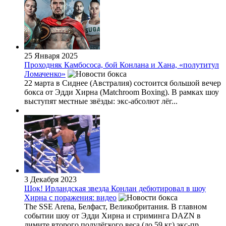
25 Января 2025
Проходняк Камбососа, бой Конлана и Хана, «полутитул
Ломаченко»
22 марта в Сиднее (Австралия) состоится большой вечер
бокса от Эдди Хирна (Matchroom Boxing). В рамках шоу
выступят местные звёзды: экс-абсолют лёг...
3 Декабря 2023
Шок! Ирландская звезда Конлан дебютировал в шоу
Хирна с поражения: видео
The SSE Arena, Белфаст, Великобритания. В главном
событии шоу от Эдди Хирна и стриминга DAZN в
лимите второго полулёгкого веса (до 59 кг) экс-пр...