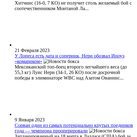
Хитчинс (16-0, 7 КО) не получит столь желаемый бой с
соотечественником Монтаной Ла...
21 Февраля 2023
У Лопеса есть дата и соперник, Нери обозвал Иноуэ
«комариком»
Мексиканский топ-боец второго легчайшего веса (до
55,3 кг) Луис Нери (34-1, 26 КО) после досрочной
победы в элиминаторе WBC над Азатом Ованнис...
9 Января 2023
Сорван один из самых потенциально крутых поединков
года — чемпиона прооперировали
Запланированный на 18 марта в Далласе (США) бой за