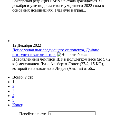
Боксёрская редакция ESPN не стала дожидаться 31
декабря и уже подвела итоги уходящего 2022 года в
основных номинациях. Главную наград...
12 Декабря 2022
Лопес узнал имя следующего оппонента, Дэйвис
выступит в элиминаторе
Новоявленный чемпион IBF в полулёгком весе (до 57,2
кг) мексиканец Луис Альберто Лопес (27-2, 15 КО),
который на выходных в Лидсе (Англия) отоб...
Всего:
7
стр.
1
2
3
4
5
Конец
Перейти на стр.