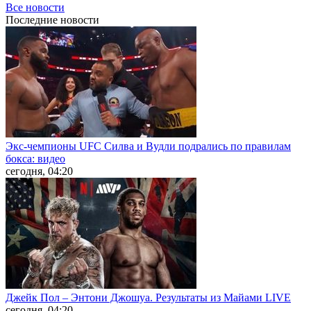
Все новости
Последние
новости
Экс-чемпионы UFC Силва и Вудли подрались по правилам
бокса: видео
сегодня, 04:20
Джейк Пол – Энтони Джошуа. Результаты из Майами LIVE
сегодня, 04:20