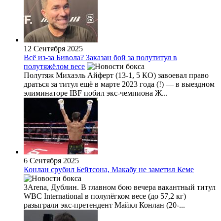
12 Сентября 2025
Всё из-за Бивола? Заказан бой за полутитул в
полутяжёлом весе
Полутяж Михаэль Айферт (13-1, 5 КО) завоевал право
драться за титул ещё в марте 2023 года (!) — в выездном
элиминаторе IBF побил экс-чемпиона Ж...
6 Сентября 2025
Конлан срубил Бейтсона, Макабу не заметил Кеме
3Arena, Дублин. В главном бою вечера вакантный титул
WBC International в полулёгком весе (до 57,2 кг)
разыграли экс-претендент Майкл Конлан (20-...