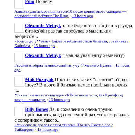
Filin
По делу
Алимханулы исключили из топ-10 после допингового скандала —
обновлённый рейтинг The Ring
·
13 hours ago
Olexandr Melnyk
та не буде він в стійці і пів раунда
битися)він раз так спробував з маленьким
Бьорнсом...
«Боится до у**ачки». Бакли разоблачил стиль Чимаева, сравнивал с
Хабибом
·
13 hours ago
Olexandr Melnyk
я мав на увазі еліту хевівейту)
Гассиев отобрал чемпионский титул у 44-летнего Пулева
·
13 hours
ago
Mak Poznyak
Проти яких таких "гігантів" б'ється
Іноуе? В нього й близько немає настільки важчих
і...
Усик на 1-м месте в «паунде» vRINGe после того, как Кроуфорд
завершил карьеру
·
13 hours ago
Billy Bones
Да, к сожалению очень трудно
припомнить, когда последний раз Усик встречался
с соперником такого...
«Усик ещё не дрался с этим стилем». Тренер Скотт о бое с
Уайлдером
·
13 hours ago