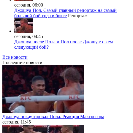
сегодня, 06:00
Джошуа-Пол. Самый главный репортаж на самый
большой бой года в боксе
Репортаж
сегодня, 04:45
Джошуа после Пола и Пол после Джошуа: с кем
следующий бой?
Все новости
Последние
новости
Джошуа нокаутировал Пола. Реакция Макгрегора
сегодня, 11:45