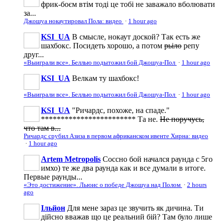
фрик-боєм втім тоді це тобі не заважало вболювати
за...
Джошуа нокаутировал Пола: видео
·
1 hour ago
KSI_UA
В смысле, нокаут доской? Так есть же
шахбокс. Посидеть хорошо, а потом
рьіло
репу
друг...
«Выиграли все». Беллью подытожил бой Джошуа-Пол
·
1 hour ago
KSI_UA
Велкам ту шахбокс!
«Выиграли все». Беллью подытожил бой Джошуа-Пол
·
1 hour ago
KSI_UA
"Ричардс, похоже, на спаде."
************************ Та не.
Не поручусь,
что там в...
Ричардс срубил Азиза в первом африканском ивенте Хирна: видео
·
1 hour ago
Artem Metropolis
Соссно бой начался раунда с 5го
имхо) те же два раунда как и все думали в итоге.
Первые раунды...
«Это достижение». Льюис о победе Джошуа над Полом
·
2 hours
ago
Ільйон
Для мене зараз це звучить як дичина. Ти
дійсно вважав що це реальний бій? Там було лише