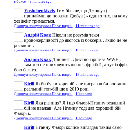
в боксе
·
9 minutes ago
Yushchenkivets
Тим більше, що Джошуа (
принаймні до поразки Дюбуа ) - один з тих, на кому
хевівейт тримається.
Джошуа нокаутировал Пола: видео
·
11 minutes ago
Андрій Квак
Ніколи не розумів такої
кровожерливості до якогось із боксерів , якщо це не
росіянин .
Джошуа нокаутировал Пола: видео
·
16 minutes ago
Андрій Квак
Дивився . Дійство гірше за WWE ,
там хоч не приховують що це - фрікбої , а тут із фрік
бою багато...
Джошуа нокаутировал Пола: видео
·
18 minutes ago
Kirill
Якби був в хорошій - не вигравав би востаннє
реальний топ-бій ще в 2019 році.
Джошуа нокаутировал Пола: видео
·
1 hour ago
Kirill
Яка різниця? Я і що Фьюрі-Нганну реальний
бій не вважав. Але Нганну тоді дав хороший бій
Фьюрі і...
Джошуа нокаутировал Пола: видео
·
1 hour ago
Kirill
Нганну-Фьюрі колись виглядав таким само