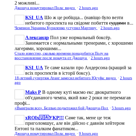
2 можливі...
Джошуа нокаутировал Пола: видео
·
2 hours ago
KSI_UA
Шо ж це робіцца... (навіщо було везти
небитого проспекта на свідоме побиття
суддями
в...
Чемпион Украины Куриленко уступил Мартину
·
2 hours ago
Александр
Пол уже нормальный боксёр.
Занимается с нормальными тренерами, с хорошими
лагерями, хорошими...
Стало известно, сколько времени понадобится Полу на
восстановление после нокаута от Джошуа
·
2 hours ago
KSI_UA
Те саме казали про Андерсона (кращий за
всіх проспектів в історії боксу).
18-летний супертяж Атанг замесил небитого Юсуфа: видео
·
2 hours
ago
Maks P
В одному куті маємо екс двократного
об'єдананого чемпа, який вже 2 роки не перемагав
профі...
«Выиграли все». Беллью подытожил бой Джошуа-Пол
·
5 hours ago
xROIx🇺🇦УКР!!!
Саме так, мене це теж
приголомшує, але він дійсно є давнім хейтером
Ентоні та палким фанатиком...
Джошуа нокаутировал Пола: видео
·
9 hours ago