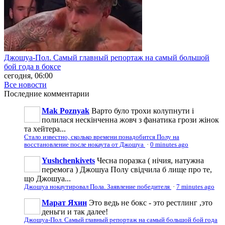
Джошуа-Пол. Самый главный репортаж на самый большой
бой года в боксе
сегодня, 06:00
Все новости
Последние
комментарии
Mak Poznyak
Варто було трохи колупнути і
полилася нескінченна жовч з фанатика грози жінок
та хейтера...
Стало известно, сколько времени понадобится Полу на
восстановление после нокаута от Джошуа
·
0 minutes ago
Yushchenkivets
Чесна поразка ( нічия, натужна
перемога ) Джошуа Полу свідчила б лище про те,
що Джошуа...
Джошуа нокаутировал Пола. Заявление победителя
·
7 minutes ago
Марат Яхин
Это ведь не бокс - это рестлинг ,это
деньги и так далее!
Джошуа-Пол. Самый главный репортаж на самый большой бой года