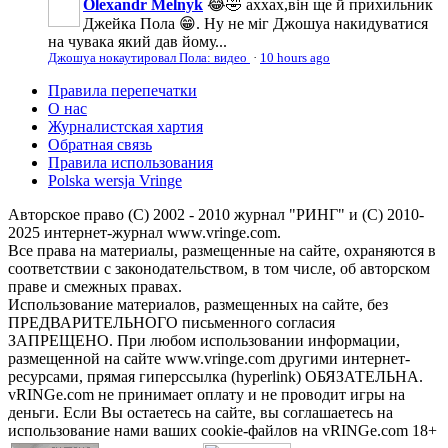
Olexandr Melnyk
😂🤣 аххах,він ще й прихильник
Джейка Пола 😁. Ну не міг Джошуа накидуватися
на чувака який дав йому...
Джошуа нокаутировал Пола: видео
·
10 hours ago
Правила перепечатки
О нас
Журналистская хартия
Обратная связь
Правила использования
Polska wersja Vringe
Авторское право (С) 2002 - 2010 журнал "РИНГ" и (С) 2010-
2025 интернет-журнал www.vringe.com.
Все права на материалы, размещенные на сайте, охраняются в
соответствии с законодательством, в том числе, об авторском
праве и смежных правах.
Использование материалов, размещенных на сайте, без
ПРЕДВАРИТЕЛЬНОГО письменного согласия
ЗАПРЕЩЕНО. При любом использовании информации,
размещенной на сайте www.vringe.com другими интернет-
ресурсами, прямая гиперссылка (hyperlink) ОБЯЗАТЕЛЬНА.
vRINGe.com не принимает оплату и не проводит игры на
деньги. Если Вы остаетесь на сайте, вы соглашаетесь на
использование нами ваших cookie-файлов на vRINGe.com 18+