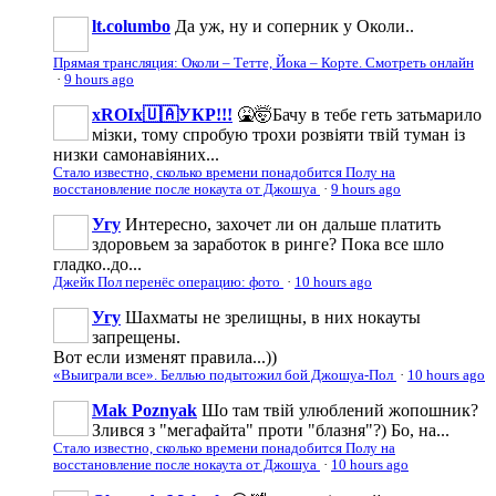
lt.columbo
Да уж, ну и соперник у Околи..
Прямая трансляция: Околи – Тетте, Йока – Корте. Смотреть онлайн
·
9 hours ago
xROIx🇺🇦УКР!!!
🤮🤯Бачу в тебе геть затьмарило
мізки, тому спробую трохи розвіяти твій туман із
низки самонавіяних...
Стало известно, сколько времени понадобится Полу на
восстановление после нокаута от Джошуа
·
9 hours ago
Угу
Интересно, захочет ли он дальше платить
здоровьем за заработок в ринге? Пока все шло
гладко..до...
Джейк Пол перенёс операцию: фото
·
10 hours ago
Угу
Шахматы не зрелищны, в них нокауты
запрещены.
Вот если изменят правила...))
«Выиграли все». Беллью подытожил бой Джошуа-Пол
·
10 hours ago
Mak Poznyak
Шо там твій улюблений жопошник?
Злився з "мегафайта" проти "блазня"?) Бо, на...
Стало известно, сколько времени понадобится Полу на
восстановление после нокаута от Джошуа
·
10 hours ago