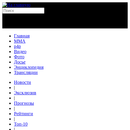
Главная
MMA
p4p
Видео
Фото
Досье
Энциклопедия
Трансляции
Новости
|
Эксклюзив
|
Прогнозы
|
Рейтинги
|
Топ-10
|