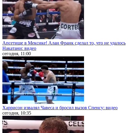
Апсетище в Мексике! Алан Франк сделал то, что не удалось
Накатани: видео
сегодня, 11:00
Харрисон извалял Чавеса и бросил вызов Спенсу: видео
сегодня, 10:35