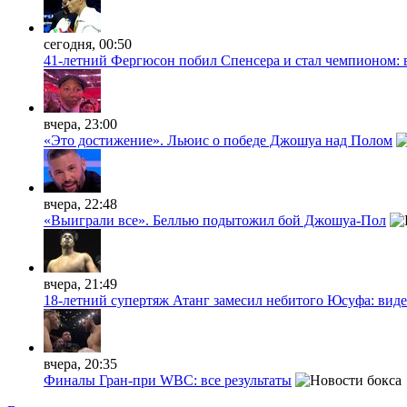
сегодня, 00:50
41-летний Фергюсон побил Спенсера и стал чемпионом: 
вчера, 23:00
«Это достижение». Льюис о победе Джошуа над Полом
вчера, 22:48
«Выиграли все». Беллью подытожил бой Джошуа-Пол
вчера, 21:49
18-летний супертяж Атанг замесил небитого Юсуфа: вид
вчера, 20:35
Финалы Гран-при WBC: все результаты