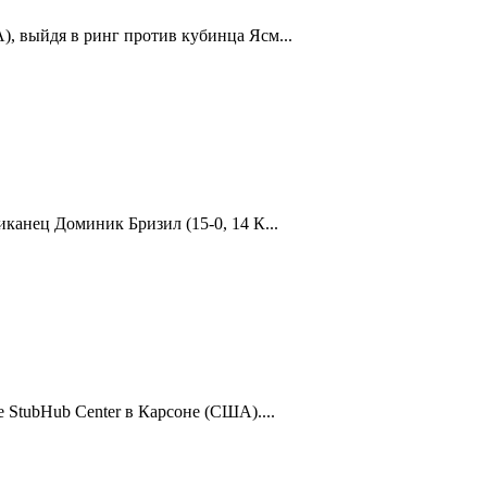
, выйдя в ринг против кубинца Ясм...
канец Доминик Бризил (15-0, 14 К...
 StubHub Center в Карсоне (США)....