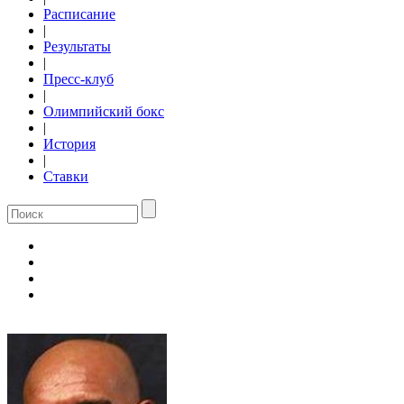
Расписание
|
Результаты
|
Пресс-клуб
|
Олимпийский бокс
|
История
|
Ставки