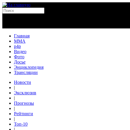
Главная
MMA
p4p
Видео
Фото
Досье
Энциклопедия
Трансляции
Новости
|
Эксклюзив
|
Прогнозы
|
Рейтинги
|
Топ-10
|