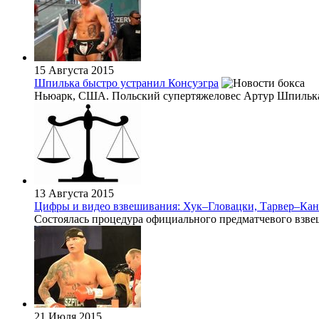
15 Августа 2015
Шпилька быстро устранил Консуэгра
Ньюарк, США. Польский супертяжеловес Артур Шпилька (20
13 Августа 2015
Цифры и видео взвешивания: Хук–Гловацки, Тарвер–Ка
Состоялась процедура официального предматчевого взвеши
21 Июля 2015