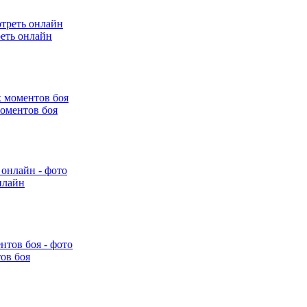
еть онлайн
оментов боя
нлайн
ов боя