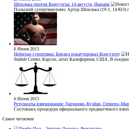
Шпилька против Консуэгра: 14 августа, Ньюарк
Польский супертяжеловес Артур Шпилька (19-1, 14 КО) 
6 Июня 2015
Небитые супертяжи: Бризил нокаутировал Консуэгру
Stuhub Center, Карсон, штат Калифорния, США. В поединк
6 Июня 2015
Результаты взвешивания: Дарчинян–Куэйяр, Герреро–Март
Состоялась процедура официального предматчевого взвеш
Самое читаемое