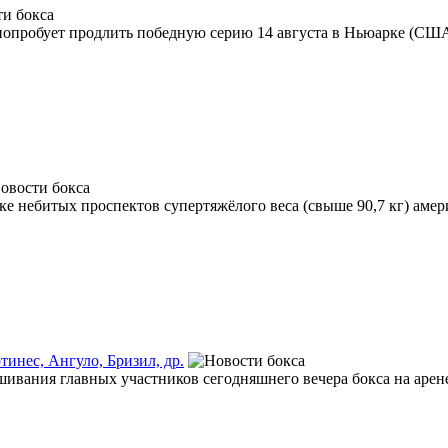
попробует продлить победную серию 14 августа в Ньюарке (США)
е небитых проспектов супертяжёлого веса (свыше 90,7 кг) амери
инес, Ангуло, Бризил, др.
ивания главных участников сегодняшнего вечера бокса на арене