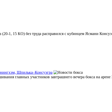
-1, 15 КО) без труда расправился с кубинцем Ясмани Консуэгра 
ннингхэм, Шпилька–Консуэгра
вания главных участников завтрашнего вечера бокса на арене P