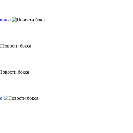
видео
ео