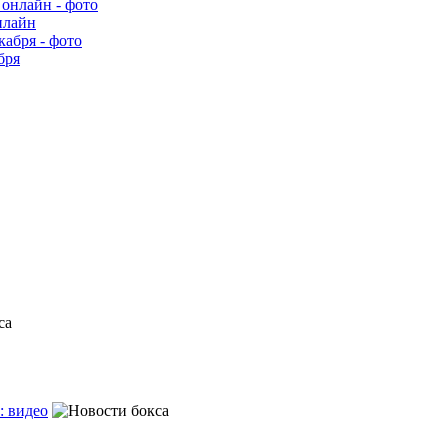
нлайн
бря
: видео