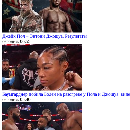
Джейк Пол – Энтони Джошуа. Результаты
сегодня, 06:55
Баумгарднер побила Боден на разогреве у Пола и Джошуа: вид
сегодня, 05:40