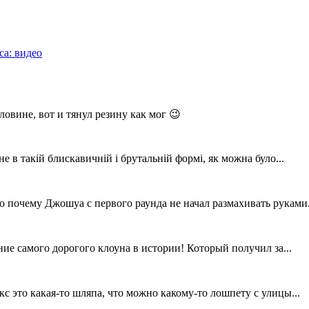
а: видео
ловине, вот и тянул резину как мог 😉
не в такій блискавичній і брутальній формі, як можна було...
ю почему Джошуа с первого раунда не начал размахивать руками.
е самого дорогого клоуна в истории! Который получил за...
кс это какая-то шляпа, что можно какому-то лошпету с улицы...