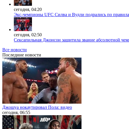
сегодня, 04:20
Экс-чемпионы UFC Силва и Вудли подрались по правила
сегодня, 02:50
Сексапильная Джонсон защитила звание абсолютной чем
Все новости
Последние
новости
Джошуа нокаутировал Пола: видео
сегодня, 06:55