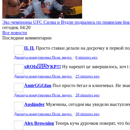
Экс-чемпионы UFC Силва и Вудли подрались по правилам бокс
сегодня, 04:20
Все новости
Последние
комментарии
П. П.
Просто ставки делали на досрочку в первой по
Джошуа нокаутировал Пола: видео
·
0 minutes ago
xROIx🇺🇦УКР!!!
Ну нарешті це завершилось, хоч і 
Джошуа нокаутировал Пола: видео
·
25 minutes ago
ÀmirGGGfan
Пол просто бегал и клинчевал. Не зна
Джошуа нокаутировал Пола: видео
·
28 minutes ago
Ausländer
Мужчины, сегодня мы увидели выступлени
Джошуа нокаутировал Пола: видео
·
30 minutes ago
Alex Browning
Теперь куча дурочков поверят, что бо