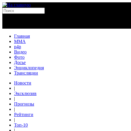
Главная
MMA
p4p
Видео
Фото
Досье
Энциклопедия
Трансляции
Новости
|
Эксклюзив
|
Прогнозы
|
Рейтинги
|
Топ-10
|