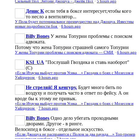
Сильный Пол. Энтони Джошуа – Джейк Пол
·
5 hours ago
Денис К
если тебя в боксе интересует,чтобы кого
то несло а вентилятор...
У Пола будет потенциальное преимущество над Джошуа. Известны
новые подробности боя
·
6 hours ago
Billy Bones
У жены Топурии проблемы с поиском
адвоката.
Потому что жена Топурии страшней самого Топурии
У жены Топурии проблемы с поиском адвоката — СМИ
·
6 hours ago
KSI_UA
"Послушай Гвоздика и ставь наоборот"
(С)
«Если Итаума выйдет против Усика…» Гвоздик о боях с Мозесом и
Уайлдером
·
6 hours ago
Не стреляй! Я кенгуру.
Будет много бить по
воздуху и получать часто в ответ по фейсу. А он
вроде бы к этому не привык.
«Если Итаума выйдет против Усика…» Гвоздик о боях с Мозесом и
Уайлдером
·
7 hours ago
Billy Bones
Одно дело убегать проходными
дворами. Другое - в ринге.
Велосипед в боксе - отдельное искусство.
«Если Джошуа не расправится с Полом за два раунда…» Топ-тренер