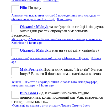
нахваливает ютубера
·
7 hours ago
Filin
По делу
Алимханулы исключили из топ-10 после допингового скандала —
обновлённый рейтинг The Ring
·
8 hours ago
Olexandr Melnyk
та не буде він в стійці і пів раунда
битися)він раз так спробував з маленьким
Бьорнсом...
«Боится до у**ачки». Бакли разоблачил стиль Чимаева, сравнивал с
Хабибом
·
8 hours ago
Olexandr Melnyk
я мав на увазі еліту хевівейту)
Гассиев отобрал чемпионский титул у 44-летнего Пулева
·
8 hours
ago
Mak Poznyak
Проти яких таких "гігантів" б'ється
Іноуе? В нього й близько немає настільки важчих
і...
Усик на 1-м месте в «паунде» vRINGe после того, как Кроуфорд
завершил карьеру
·
8 hours ago
Billy Bones
Да, к сожалению очень трудно
припомнить, когда последний раз Усик встречался
с соперником такого...
«Усик ещё не дрался с этим стилем». Тренер Скотт о бое с