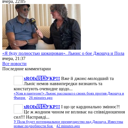
вчера, 22:05
«Я буду полностью шокирован». Льюис о бое Джошуа и Пола
вчера, 21:37
Все новости
Последние
комментарии
xROIx🇺🇦УКР!!!
Вже й джонс-молодший та
Льюіс немов наввипередки визнають та
констатують очевидне щодо...
«Усик в пантеоне!» Льюис рассказал о своих боях против Джошуа и
Фьюри
·
26 minutes ago
xROIx🇺🇦УКР!!!
І що це кардинально змінює?!
Це ж жодним чином не впливає на співвідношення
сил!!! Насправді...
У Пола будет потенциальное преимущество над Джошуа. Известны
новые подробности боя
·
42 minutes ago