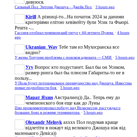
дивуюся.
Сильный Пол. Энтони Джошуа – Джейк Пол
·
3 hours ago
Kirill
А різниці-то...На початок 2024 за даними
критеріями елітою хевівейту були Усик та Фьюрі.
Решта -...
Гассиев отобрал чемпионский титул у 44-летнего Пулева
·
4 hours
ago
Ukranian_Way
Тебе там из Мухосранска все
видно?
У жены Топурии проблемы с поиском адвоката — СМИ
·
5 hours ago
Угу
Вопрос кто подустанет. Был бы он Усиком,
размер ринга был бы плюсом Габариты-то не в
пользу...
У Пола будет потенциальное преимущество над Джошуа. Известны
новые подробности боя
·
5 hours ago
Марат Яхин
Австралиец)) Да.. Тепрь ему до
чемпионского боя еще как до Луны
Цзю прокомментировал победу над Веласкесом, рассуждал о
больших боях и режиме терминатора
·
5 hours ago
Olexandr Melnyk
ахххх Пол подумав краще
відлетіти в нокаут від великого Джошуа ніж від
маленького Девіса))