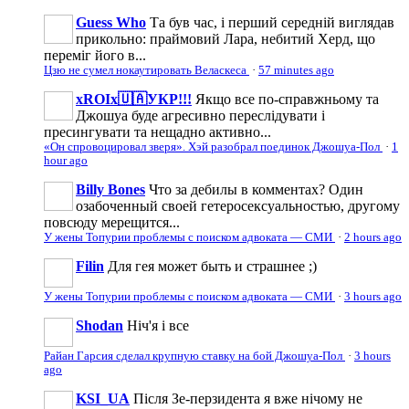
Guess Who
Та був час, і перший середній виглядав
прикольно: праймовий Лара, небитий Херд, що
переміг його в...
Цзю не сумел нокаутировать Веласкеса
·
57 minutes ago
xROIx🇺🇦УКР!!!
Якщо все по-справжньому та
Джошуа буде агресивно переслідувати і
пресингувати та нещадно активно...
«Он спровоцировал зверя». Хэй разобрал поединок Джошуа-Пол
·
1
hour ago
Billy Bones
Что за дебилы в комментах? Один
озабоченный своей гетеросексуальностью, другому
повсюду мерещится...
У жены Топурии проблемы с поиском адвоката — СМИ
·
2 hours ago
Filin
Для гея может быть и страшнее ;)
У жены Топурии проблемы с поиском адвоката — СМИ
·
3 hours ago
Shodan
Ніч'я і все
Райан Гарсия сделал крупную ставку на бой Джошуа-Пол
·
3 hours
ago
KSI_UA
Після Зе-перзидента я вже нічому не