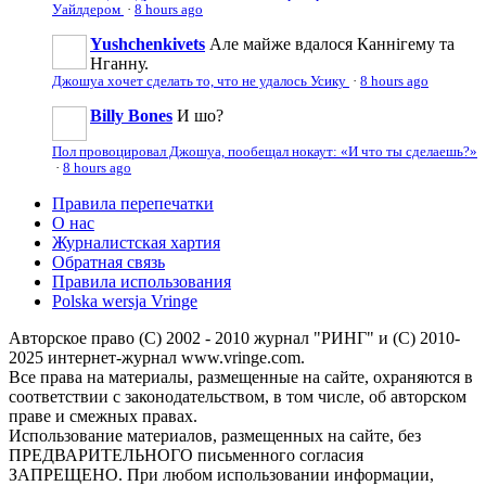
Уайлдером
·
8 hours ago
Yushchenkivets
Але майже вдалося Каннігему та
Нганну.
Джошуа хочет сделать то, что не удалось Усику
·
8 hours ago
Billy Bones
И шо?
Пол провоцировал Джошуа, пообещал нокаут: «И что ты сделаешь?»
·
8 hours ago
Правила перепечатки
О нас
Журналистская хартия
Обратная связь
Правила использования
Polska wersja Vringe
Авторское право (С) 2002 - 2010 журнал "РИНГ" и (С) 2010-
2025 интернет-журнал www.vringe.com.
Все права на материалы, размещенные на сайте, охраняются в
соответствии с законодательством, в том числе, об авторском
праве и смежных правах.
Использование материалов, размещенных на сайте, без
ПРЕДВАРИТЕЛЬНОГО письменного согласия
ЗАПРЕЩЕНО. При любом использовании информации,