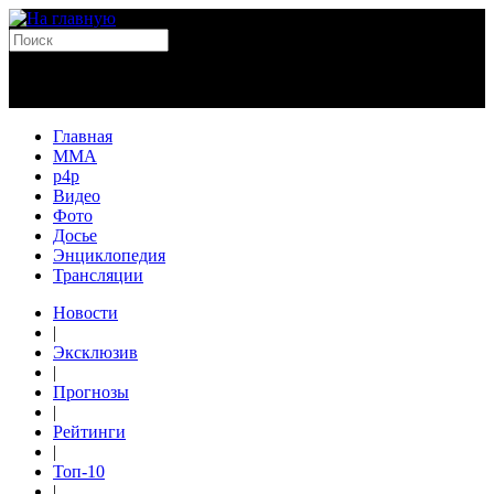
Главная
MMA
p4p
Видео
Фото
Досье
Энциклопедия
Трансляции
Новости
|
Эксклюзив
|
Прогнозы
|
Рейтинги
|
Топ-10
|