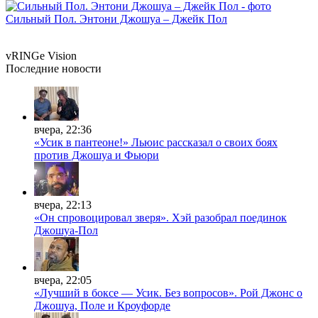
Сильный Пол. Энтони Джошуа – Джейк Пол
vRINGe
Vision
Последние
новости
вчера, 22:36
«Усик в пантеоне!» Льюис рассказал о своих боях
против Джошуа и Фьюри
вчера, 22:13
«Он спровоцировал зверя». Хэй разобрал поединок
Джошуа-Пол
вчера, 22:05
«Лучший в боксе — Усик. Без вопросов». Рой Джонс о
Джошуа, Поле и Кроуфорде