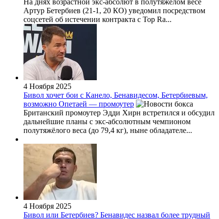
На днях возрастной экс-абсолют в полутяжёлом весе
Артур Бетербиев (21-1, 20 КО) уведомил посредством
соцсетей об истечении контракта с Top Ra...
4 Ноября 2025
Бивол хочет бои с Канело, Бенавидесом, Бетербиевым,
возможно Опетаей — промоутер
Британский промоутер Эдди Хирн встретился и обсудил
дальнейшие планы с экс-абсолютным чемпионом
полутяжёлого веса (до 79,4 кг), ныне обладателе...
4 Ноября 2025
Бивол или Бетербиев? Бенавидес назвал более трудный