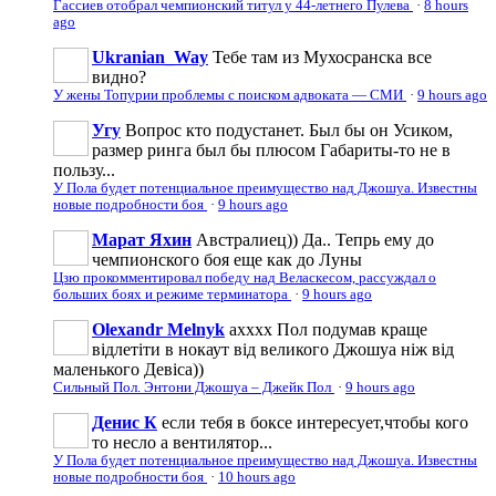
Гассиев отобрал чемпионский титул у 44-летнего Пулева
·
8 hours
ago
Ukranian_Way
Тебе там из Мухосранска все
видно?
У жены Топурии проблемы с поиском адвоката — СМИ
·
9 hours ago
Угу
Вопрос кто подустанет. Был бы он Усиком,
размер ринга был бы плюсом Габариты-то не в
пользу...
У Пола будет потенциальное преимущество над Джошуа. Известны
новые подробности боя
·
9 hours ago
Марат Яхин
Австралиец)) Да.. Тепрь ему до
чемпионского боя еще как до Луны
Цзю прокомментировал победу над Веласкесом, рассуждал о
больших боях и режиме терминатора
·
9 hours ago
Olexandr Melnyk
ахххх Пол подумав краще
відлетіти в нокаут від великого Джошуа ніж від
маленького Девіса))
Сильный Пол. Энтони Джошуа – Джейк Пол
·
9 hours ago
Денис К
если тебя в боксе интересует,чтобы кого
то несло а вентилятор...
У Пола будет потенциальное преимущество над Джошуа. Известны
новые подробности боя
·
10 hours ago