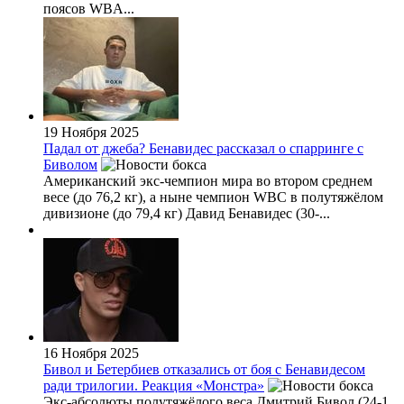
поясов WBA...
19 Ноября 2025
Падал от джеба? Бенавидес рассказал о спарринге с
Биволом
Американский экс-чемпион мира во втором среднем
весе (до 76,2 кг), а ныне чемпион WBC в полутяжёлом
дивизионе (до 79,4 кг) Давид Бенавидес (30-...
16 Ноября 2025
Бивол и Бетербиев отказались от боя с Бенавидесом
ради трилогии. Реакция «Монстра»
Экс-абсолюты полутяжёлого веса Дмитрий Бивол (24-1,