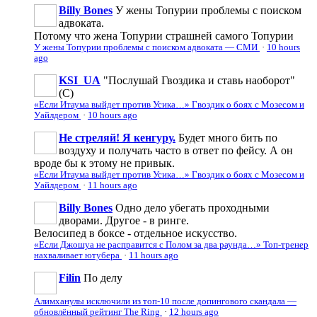
Billy Bones
У жены Топурии проблемы с поиском
адвоката.
Потому что жена Топурии страшней самого Топурии
У жены Топурии проблемы с поиском адвоката — СМИ
·
10 hours
ago
KSI_UA
"Послушай Гвоздика и ставь наоборот"
(С)
«Если Итаума выйдет против Усика…» Гвоздик о боях с Мозесом и
Уайлдером
·
10 hours ago
Не стреляй! Я кенгуру.
Будет много бить по
воздуху и получать часто в ответ по фейсу. А он
вроде бы к этому не привык.
«Если Итаума выйдет против Усика…» Гвоздик о боях с Мозесом и
Уайлдером
·
11 hours ago
Billy Bones
Одно дело убегать проходными
дворами. Другое - в ринге.
Велосипед в боксе - отдельное искусство.
«Если Джошуа не расправится с Полом за два раунда…» Топ-тренер
нахваливает ютубера
·
11 hours ago
Filin
По делу
Алимханулы исключили из топ-10 после допингового скандала —
обновлённый рейтинг The Ring
·
12 hours ago