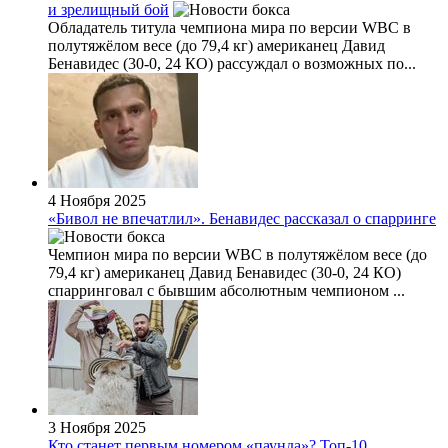
и зрелищный бой
Обладатель титула чемпиона мира по версии WBC в
полутяжёлом весе (до 79,4 кг) американец Давид
Бенавидес (30-0, 24 КО) рассуждал о возможных по...
4 Ноября 2025
«Бивол не впечатлил». Бенавидес рассказал о спарринге
Чемпион мира по версии WBC в полутяжёлом весе (до
79,4 кг) американец Давид Бенавидес (30-0, 24 КО)
спарринговал с бывшим абсолютным чемпионом ...
3 Ноября 2025
Кто станет первым номером «паунда»? Топ-10