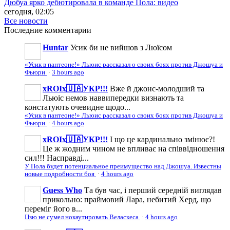
Дюбуа ярко дебютировала в команде Пола: видео
сегодня, 02:05
Все новости
Последние
комментарии
Huntar
Усик би не вийшов з Люїсом
«Усик в пантеоне!» Льюис рассказал о своих боях против Джошуа и
Фьюри
·
3 hours ago
xROIx🇺🇦УКР!!!
Вже й джонс-молодший та
Льюіс немов наввипередки визнають та
констатують очевидне щодо...
«Усик в пантеоне!» Льюис рассказал о своих боях против Джошуа и
Фьюри
·
4 hours ago
xROIx🇺🇦УКР!!!
І що це кардинально змінює?!
Це ж жодним чином не впливає на співвідношення
сил!!! Насправді...
У Пола будет потенциальное преимущество над Джошуа. Известны
новые подробности боя
·
4 hours ago
Guess Who
Та був час, і перший середній виглядав
прикольно: праймовий Лара, небитий Херд, що
переміг його в...
Цзю не сумел нокаутировать Веласкеса
·
4 hours ago