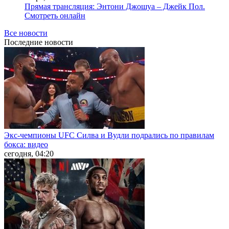
Прямая трансляция: Энтони Джошуа – Джейк Пол.
Смотреть онлайн
Все новости
Последние
новости
Экс-чемпионы UFC Силва и Вудли подрались по правилам
бокса: видео
сегодня, 04:20