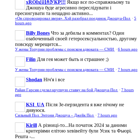
xROIx🇺🇦УКР!!!
Якщо все по-справжньому та
Джошуа буде агресивно переслідувати і
пресингувати та нещадно активно...
«Он спровоцировал зверя». Хэй разобрал поединок Джошуа-Пол
·
5
hours ago
Billy Bones
Что за дебилы в комментах? Один
озабоченный своей гетеросексуальностью, другому
повсюду мерещится...
У жены Топурии проблемы с поиском адвоката — СМИ
·
6 hours ago
Filin
Для гея может быть и страшнее ;)
У жены Топурии проблемы с поиском адвоката — СМИ
·
7 hours ago
Shodan
Ніч'я і все
Райан Гарсия сделал крупную ставку на бой Джошуа-Пол
·
7 hours
ago
KSI_UA
Після Зе-перзидента я вже нічому не
дивуюся.
Сильный Пол. Энтони Джошуа – Джейк Пол
·
7 hours ago
Kirill
А різниці-то...На початок 2024 за даними
критеріями елітою хевівейту були Усик та Фьюрі.
Решта -...