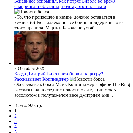
Бенавидес вспомнил, как потряс Бивола во время
спарринга и объяснил, почему это так важно
«То, что произошло в кемпе, должно оставаться в
кемпе» (с) Увы, далеко не все бойцы придерживаются
этого правила. Мартин Баколе не устаё...
7 Октября 2025
Когда Дмитрий Бивол возобновит карьеру?
Рассказывает Коппинджер
Обозреватель бокса Майк Коппинджер в эфире The Ring
рассказывал последние новости о ситуации с экс-
абсолютом в полутяжёлом весе Дмитрием Бив...
Всего:
97
стр.
1
2
3
4
5