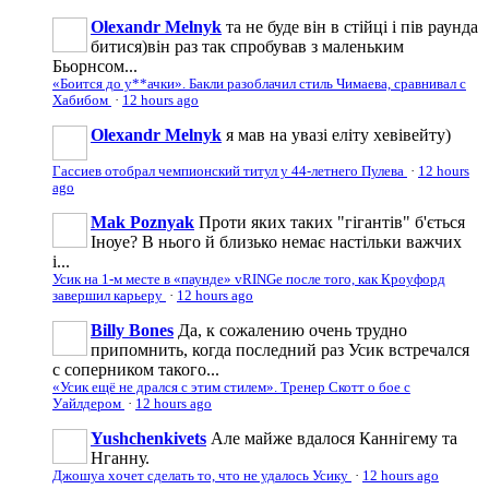
Olexandr Melnyk
та не буде він в стійці і пів раунда
битися)він раз так спробував з маленьким
Бьорнсом...
«Боится до у**ачки». Бакли разоблачил стиль Чимаева, сравнивал с
Хабибом
·
12 hours ago
Olexandr Melnyk
я мав на увазі еліту хевівейту)
Гассиев отобрал чемпионский титул у 44-летнего Пулева
·
12 hours
ago
Mak Poznyak
Проти яких таких "гігантів" б'ється
Іноуе? В нього й близько немає настільки важчих
і...
Усик на 1-м месте в «паунде» vRINGe после того, как Кроуфорд
завершил карьеру
·
12 hours ago
Billy Bones
Да, к сожалению очень трудно
припомнить, когда последний раз Усик встречался
с соперником такого...
«Усик ещё не дрался с этим стилем». Тренер Скотт о бое с
Уайлдером
·
12 hours ago
Yushchenkivets
Але майже вдалося Каннігему та
Нганну.
Джошуа хочет сделать то, что не удалось Усику
·
12 hours ago