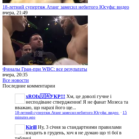
18-летний супертяж Атанг замесил небитого Юсуфа: видео
вчера, 21:49
Финалы Гран-при WBC: все результаты
вчера, 20:35
Все новости
Последние
комментарии
xROIx🇺🇦УКР!!!
Хм, це доволі гучне і
несподіване ствердження! Я не фанат Мозеса та
вважаю, що наразі його ще...
18-летний супертяж Атанг замесил небитого Юсуфа: видео
·
15
minutes ago
Kirill
Ну, 3 січня за стандартними правилами
входить в грудень, хоч я не думаю що ті бої в
таблиці...