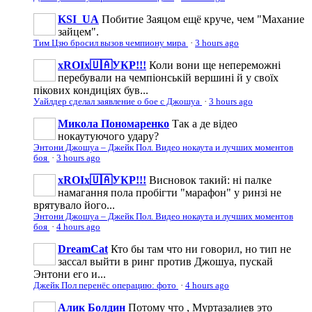
KSI_UA
Побитие Заяцом ещё круче, чем "Махание
зайцем".
Тим Цзю бросил вызов чемпиону мира
·
3 hours ago
xROIx🇺🇦УКР!!!
Коли вони ще непереможні
перебували на чемпіонській вершині й у своїх
пікових кондиціях був...
Уайлдер сделал заявление о бое с Джошуа
·
3 hours ago
Микола Пономаренко
Так а де відео
нокаутуючого удару?
Энтони Джошуа – Джейк Пол. Видео нокаута и лучших моментов
боя
·
3 hours ago
xROIx🇺🇦УКР!!!
Висновок такий: ні палке
намагання пола пробігти "марафон" у ринзі не
врятувало його...
Энтони Джошуа – Джейк Пол. Видео нокаута и лучших моментов
боя
·
4 hours ago
DreamCat
Кто бы там что ни говорил, но тип не
зассал выйти в ринг против Джошуа, пускай
Энтони его и...
Джейк Пол перенёс операцию: фото
·
4 hours ago
Алик Болдин
Потому что , Муртазалиев это