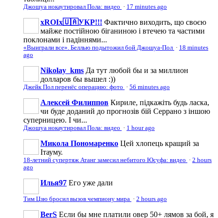
Джошуа нокаутировал Пола: видео
·
17 minutes ago
xROIx🇺🇦УКР!!!
Фактично виходить, що своєю
майже постійною біганиною і втечею та частими
поклонами і падіннями...
«Выиграли все». Беллью подытожил бой Джошуа-Пол
·
18 minutes
ago
Nikolay_kms
Да тут любой бы и за миллион
долларов бы вышел :))
Джейк Пол перенёс операцию: фото
·
56 minutes ago
Алексей Филиппов
Кириле, підкажіть будь ласка,
чи буде доданий до прогнозів бій Серрано з іншою
суперницею. І чи...
Джошуа нокаутировал Пола: видео
·
1 hour ago
Микола Пономаренко
Цей хлопець кращий за
Ітауму.
18-летний супертяж Атанг замесил небитого Юсуфа: видео
·
2 hours
ago
Илья97
Его уже дали
Тим Цзю бросил вызов чемпиону мира
·
2 hours ago
BerS
Если бы мне платили овер 50+ лямов за бой, я