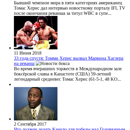
Бывший чемпион мира в пяти категориях американец
Томас Хернс дал интервью новостному порталу IFL TV
после окончания реванша за титул WBC в супе...
11 Июня 2018
33 года спустя: Томми Хернс вызвал Марвина Хаглера
на реванш
Во время вчерашних торжеств в Международном зале
боксёрской славы в Канастоте (США) 59-летний
легендарный средневес Томас Хернс (61-5-1, 48 KO...
2 Сентября 2017
Что должен делать Канело для победы над Головкиным