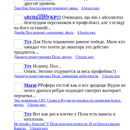
другой уровень
Тим Цзю бросил вызов чемпиону мира
·
4 hours ago
xROIx🇺🇦УКР!!!
Очевидно, що він є абсолютно
безглуздим персонажем в профі-боксі, але з огляду
на його останній...
Джейк Пол перенёс операцию: фото
·
4 hours ago
Угу
Для Пола поражение равное победе. Мало кто
ожидал что почти до экватора это действо
продлится....
Джошуа нокаутировал Пола: видео
·
5 hours ago
Угу
Нганну, Пол...
Опять Энтони отдувается за весь профибокс!)
Джошуа нокаутировал Пола. Заявление победителя
·
5 hours ago
Marat
РРефери отстой как и все зредище Вудли не
хотел драться реЕри подходит смотрит вытирает
перчатки...
Экс-чемпионы UFC Силва и Вудли подрались по правилам бокса:
видео
·
5 hours ago
Угу
Вот как раз в клетке у Пола есть шансы и
неплохие.
Не играй с боксом? У Пола перелом челюсти. И он бросил вызов
Канело
·
5 hours ago