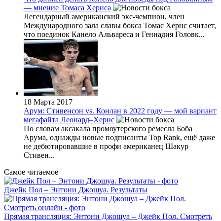
— мнение Томаса Хернса
Легендарный американский экс-чемпион, член
Международного зала славы бокса Томас Хернс считает,
что поединок Канело Альвареса и Геннадия Головк...
18 Марта 2017
Арум: Стивенсон vs. Конлан в 2022 году — мой вариант
мегафайта Леонард–Хернс
По словам аксакала промоутерского ремесла Боба
Арума, однажды новые подписанты Top Rank, ещё даже
не дебютировавшие в профи американец Шакур
Стивен...
Самое читаемое
Джейк Пол – Энтони Джошуа. Результаты
Прямая трансляция: Энтони Джошуа – Джейк Пол. Смотреть