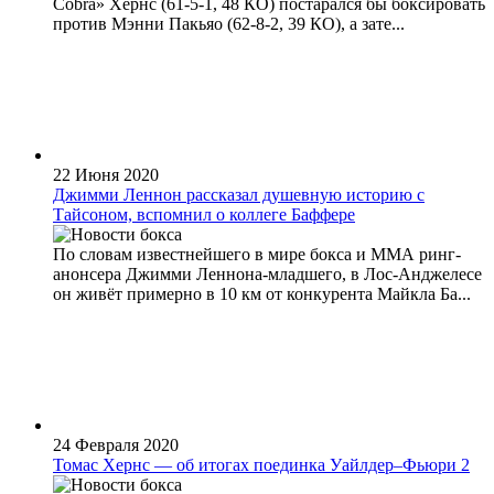
Cobra» Хернс (61-5-1, 48 КО) постарался бы боксировать
против Мэнни Пакьяо (62-8-2, 39 КО), а зате...
22 Июня 2020
Джимми Леннон рассказал душевную историю с
Тайсоном, вспомнил о коллеге Баффере
По словам известнейшего в мире бокса и ММА ринг-
анонсера Джимми Леннона-младшего, в Лос-Анджелесе
он живёт примерно в 10 км от конкурента Майкла Ба...
24 Февраля 2020
Томас Хернс — об итогах поединка Уайлдер–Фьюри 2