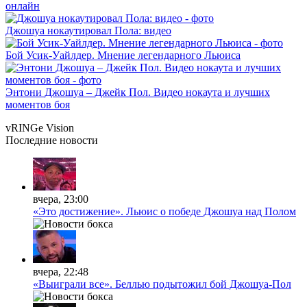
онлайн
Джошуа нокаутировал Пола: видео
Бой Усик-Уайлдер. Мнение легендарного Льюиса
Энтони Джошуа – Джейк Пол. Видео нокаута и лучших
моментов боя
vRINGe
Vision
Последние
новости
вчера, 23:00
«Это достижение». Льюис о победе Джошуа над Полом
вчера, 22:48
«Выиграли все». Беллью подытожил бой Джошуа-Пол