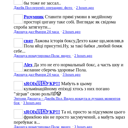
бы тоже не зассал..
Джейк Пол перенёс операцию: фото
·
2 hours ago
Розумник
Ставити прямі умови в медійному
просторі цигану таке собі. Виглядає як свідома
спроба затягнути...
Джошуа дал Фьюри 24 часа
·
2 hours ago
свят
Лажова історія боксу.Дехто каже що,мовляв,в
Пола яйці присутні.Ну, за такі бабки ,любий бомж
себе...
Джошуа нокаутировал Пола: видео
·
2 hours ago
Аlеx
Да это не его нормальный бокс, а часть шоу и
желание сберечь здоровье Пола.
Джошуа дал Фьюри 24 часа
·
3 hours ago
xROIx🇺🇦УКР!!!
Мабуть в цьому
кульмінаційному епізоді хтось з них погано
"зіграв" свою роль!🤣🤡
Энтони Джошуа – Джейк Пол. Видео нокаута и лучших моментов
боя
·
3 hours ago
xROIx🇺🇦УКР!!!
Та ні, просто за підсумком цього
фрикбою він не просто засумучений, а мабуть зараз
перебуває в...
Джошуа нокаутировал Пола: видео
·
3 hours ago