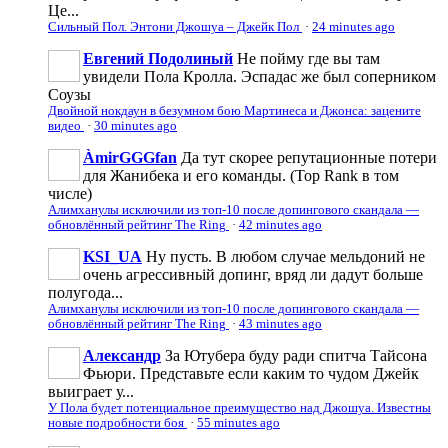
Це...
Сильный Пол. Энтони Джошуа – Джейк Пол
·
24 minutes ago
Евгений Подолиный
Не пойму где вы там
увидели Пола Кролла. Эспадас же был соперником
Соузы
Двойной нокдаун в безумном бою Мартинеса и Джонса: зацените
видео
·
30 minutes ago
ÀmirGGGfan
Да тут скорее репутационные потери
для Жанибека и его команды. (Top Rank в том
числе)
Алимханулы исключили из топ-10 после допингового скандала —
обновлённый рейтинг The Ring
·
42 minutes ago
KSI_UA
Ну пусть. В любом случае мельдоний не
очень агрессивньій допинг, вряд ли дадут больше
полугода...
Алимханулы исключили из топ-10 после допингового скандала —
обновлённый рейтинг The Ring
·
43 minutes ago
Александр
За Ютубера буду ради спитча Тайсона
Фьюри. Представьте если каким то чудом Джейк
выиграет у...
У Пола будет потенциальное преимущество над Джошуа. Известны
новые подробности боя
·
55 minutes ago