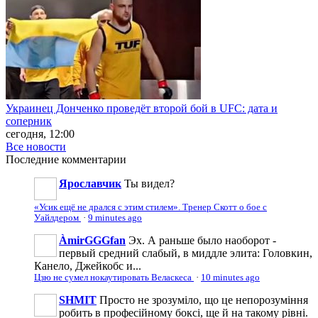
Украинец Донченко проведёт второй бой в UFC: дата и
соперник
сегодня, 12:00
Все новости
Последние
комментарии
Ярославчик
Ты видел?
«Усик ещё не дрался с этим стилем». Тренер Скотт о бое с
Уайлдером
·
9 minutes ago
ÀmirGGGfan
Эх. А раньше было наоборот -
первый средний слабый, в миддле элита: Головкин,
Канело, Джейкобс и...
Цзю не сумел нокаутировать Веласкеса
·
10 minutes ago
SHMIT
Просто не зрозуміло, що це непорозуміння
робить в професійному боксі, ще й на такому рівні.