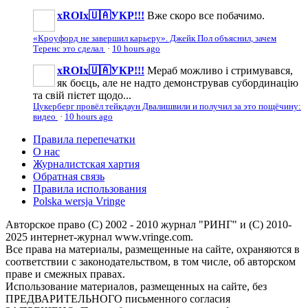
xROIx🇺🇦УКР!!!
Вже скоро все побачимо.
«Кроуфорд не завершил карьеру». Джейк Пол объяснил, зачем
Теренс это сделал
·
10 hours ago
xROIx🇺🇦УКР!!!
Мераб можливо і стримувався,
як боєць, але не надто демонстрував субординацію
та свій пієтет щодо...
Цукерберг провёл тейкдаун Двалишвили и получил за это пощёчину:
видео
·
10 hours ago
Правила перепечатки
О нас
Журналистская хартия
Обратная связь
Правила использования
Polska wersja Vringe
Авторское право (С) 2002 - 2010 журнал "РИНГ" и (С) 2010-
2025 интернет-журнал www.vringe.com.
Все права на материалы, размещенные на сайте, охраняются в
соответствии с законодательством, в том числе, об авторском
праве и смежных правах.
Использование материалов, размещенных на сайте, без
ПРЕДВАРИТЕЛЬНОГО письменного согласия