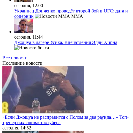
сегодня, 12:00
Украинец Донченко проведёт второй бой в UFC: дата и
соперник
MMA
сегодня, 11:44
Джошуа в лагере Усика. Впечатления Эдди Хирна
Все новости
Последние
новости
«Если Джошуа не расправится с Полом за два раунда…» Топ-
тренер нахваливает ютубера
сегодня, 14:52