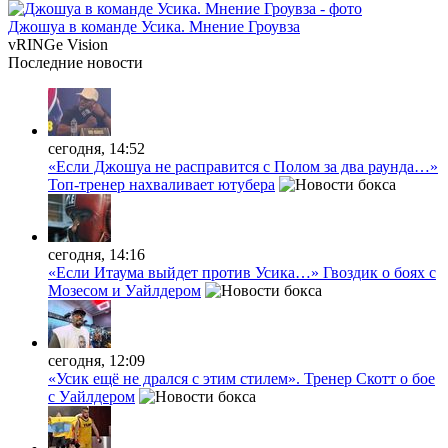
Джошуа в команде Усика. Мнение Гроувза
vRINGe
Vision
Последние
новости
сегодня, 14:52
«Если Джошуа не расправится с Полом за два раунда…»
Топ-тренер нахваливает ютубера
сегодня, 14:16
«Если Итаума выйдет против Усика…» Гвоздик о боях с
Мозесом и Уайлдером
сегодня, 12:09
«Усик ещё не дрался с этим стилем». Тренер Скотт о бое
с Уайлдером