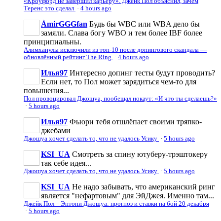
«Кроуфорд не завершил карьеру». Джейк Пол объяснил, зачем
Теренс это сделал
·
4 hours ago
ÀmirGGGfan
Будь бы WBC или WBA дело бы
замяли. Слава богу WBO и тем более IBF более
принципиальны.
Алимханулы исключили из топ-10 после допингового скандала —
обновлённый рейтинг The Ring
·
4 hours ago
Илья97
Интересно допинг тесты будут проводить?
Если нет, то Пол может зарядиться чем-то для
повышения...
Пол провоцировал Джошуа, пообещал нокаут: «И что ты сделаешь?»
·
5 hours ago
Илья97
Фьюри тебя отшлёпает своими тряпко-
джебами
Джошуа хочет сделать то, что не удалось Усику
·
5 hours ago
KSI_UA
Смотреть за спину ютуберу-трэштокеру
так себе идея...
Джошуа хочет сделать то, что не удалось Усику
·
5 hours ago
KSI_UA
Не надо забывать, что американский ринг
является "нефартовым" для ЭйДжея. Именно там...
Джейк Пол – Энтони Джошуа: прогноз и ставки на бой 20 декабря
·
5 hours ago