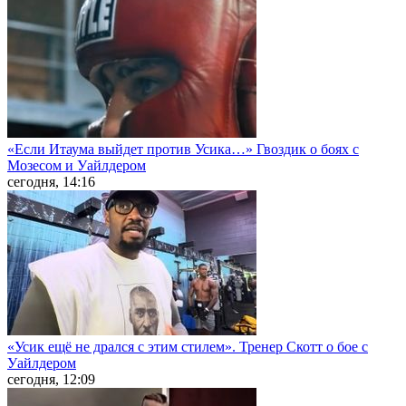
«Если Итаума выйдет против Усика…» Гвоздик о боях с
Мозесом и Уайлдером
сегодня, 14:16
«Усик ещё не дрался с этим стилем». Тренер Скотт о бое с
Уайлдером
сегодня, 12:09