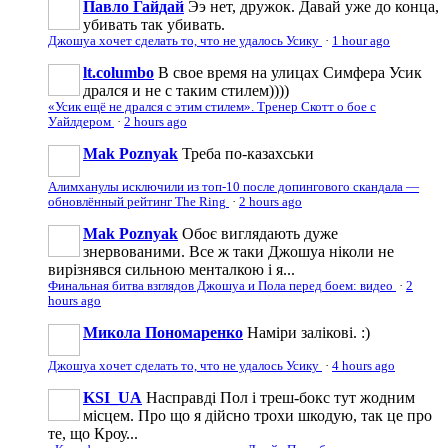
Павло Гайдай
Ээ нет, дружок. Давай уже до конца,
убивать так убивать.
Джошуа хочет сделать то, что не удалось Усику
·
1 hour ago
lt.columbo
В свое время на улицах Симфера Усик
дрался и не с таким стилем))))
«Усик ещё не дрался с этим стилем». Тренер Скотт о бое с
Уайлдером
·
2 hours ago
Mak Poznyak
Треба по-казахськи
Алимханулы исключили из топ-10 после допингового скандала —
обновлённый рейтинг The Ring
·
2 hours ago
Mak Poznyak
Обоє виглядають дуже
знервованими. Все ж таки Джошуа ніколи не
вирізнявся сильною менталкою і я...
Финальная битва взглядов Джошуа и Пола перед боем: видео
·
2
hours ago
Микола Пономаренко
Наміри залікові. :)
Джошуа хочет сделать то, что не удалось Усику
·
4 hours ago
KSI_UA
Насправді Пол і треш-бокс тут жодним
місцем. Про що я дійсно трохи шкодую, так це про
те, що Кроу...