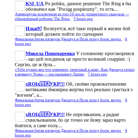
KSI_UA
Po polsku, данное решение The Ring я бы
обозначил как "Pociąg pospieszny", то есть...
Алимханулы исключили из топ-10 после допингового скандала —
обновлённый рейтинг The Ring
·
5 hours ago
Илья97
Волнуется, всё таки первый в жизни бой
который должен пойти по сценарию
Финальная битва взглядов Джошуа и Пола перед боем: видео
·
6
hours ago
Микола Пономаренко
У головному проговорився
- що цей поєдинок це просто великий спаррінг. :)
Сергію, це ж була...
«Тебе нужно кое-что изменить, приезжай к нам». Как Джошуа попал
в команду Усика — рассказывает Лапин
·
7 hours ago
xROIx🇺🇦УКР!!!
Ой, своїми провокативними
витівками ймовірна жертва пол реально грається з
"вогнем", а...
Финальная битва взглядов Джошуа и Пола перед боем: видео
·
9
hours ago
xROIx🇺🇦УКР!!!
Не переляканим, а радше
схвильованим, бо це точно не йому зараз варто
боятися, а саме полу....
Финальная битва взглядов Джошуа и Пола перед боем: видео
·
9
hours ago