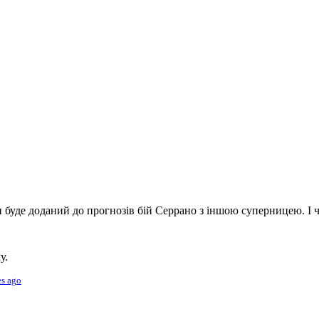
и буде доданий до прогнозів бій Серрано з іншою суперницею. І ч
у.
es ago