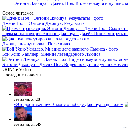
Энтони Джошуа – Джейк Пол. Видео нокаута и лучших м
Самое читаемое
Джейк Пол – Энтони Джошуа. Результаты
Прямая трансляция: Энтони Джошуа – Джейк Пол. Смотреть о
Джошуа нокаутировал Пола: видео
Бой Усик-Уайлдер. Мнение легендарного Льюиса
Энтони Джошуа – Джейк Пол. Видео нокаута и лучших момент
vRINGe
Vision
Последние
новости
сегодня, 23:00
«Это достижение». Льюис о победе Джошуа над Полом
сегодня, 22:48