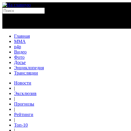
Главная
MMA
p4p
Видео
Фото
Досье
Энциклопедия
Трансляции
Новости
|
Эксклюзив
|
Прогнозы
|
Рейтинги
|
Топ-10
|