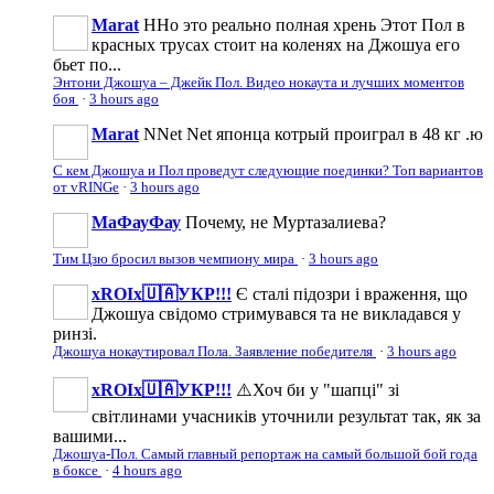
Marat
ННо это реально полная хрень Этот Пол в
красных трусах стоит на коленях на Джошуа его
бьет по...
Энтони Джошуа – Джейк Пол. Видео нокаута и лучших моментов
боя
·
3 hours ago
Marat
NNet Net японца котрый проиграл в 48 кг .ю
С кем Джошуа и Пол проведут следующие поединки? Топ вариантов
от vRINGe
·
3 hours ago
МаФауФау
Почему, не Муртазалиева?
Тим Цзю бросил вызов чемпиону мира
·
3 hours ago
xROIx🇺🇦УКР!!!
Є сталі підозри і враження, що
Джошуа свідомо стримувався та не викладався у
ринзі.
Джошуа нокаутировал Пола. Заявление победителя
·
3 hours ago
xROIx🇺🇦УКР!!!
⚠️Хоч би у "шапці" зі
світлинами учасників уточнили результат так, як за
вашими...
Джошуа-Пол. Самый главный репортаж на самый большой бой года
в боксе
·
4 hours ago