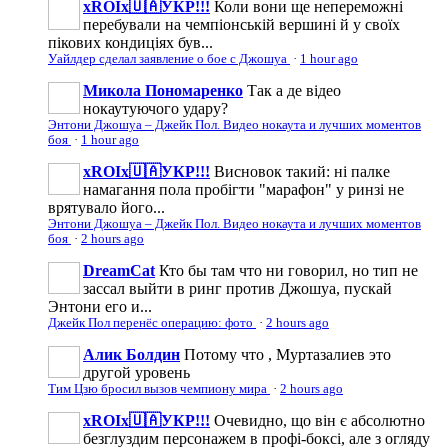
xROIx🇺🇦УКР!!!
Коли вони ще непереможні
перебували на чемпіонській вершині й у своїх
пікових кондиціях був...
Уайлдер сделал заявление о бое с Джошуа
·
1 hour ago
Микола Пономаренко
Так а де відео
нокаутуючого удару?
Энтони Джошуа – Джейк Пол. Видео нокаута и лучших моментов
боя
·
1 hour ago
xROIx🇺🇦УКР!!!
Висновок такий: ні палке
намагання пола пробігти "марафон" у ринзі не
врятувало його...
Энтони Джошуа – Джейк Пол. Видео нокаута и лучших моментов
боя
·
2 hours ago
DreamCat
Кто бы там что ни говорил, но тип не
зассал выйти в ринг против Джошуа, пускай
Энтони его и...
Джейк Пол перенёс операцию: фото
·
2 hours ago
Алик Болдин
Потому что , Муртазалиев это
другой уровень
Тим Цзю бросил вызов чемпиону мира
·
2 hours ago
xROIx🇺🇦УКР!!!
Очевидно, що він є абсолютно
безглуздим персонажем в профі-боксі, але з огляду