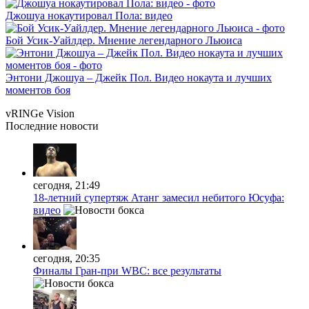
Джошуа нокаутировал Пола: видео
Бой Усик-Уайлдер. Мнение легендарного Льюиса
Энтони Джошуа – Джейк Пол. Видео нокаута и лучших
моментов боя
vRINGe
Vision
Последние
новости
сегодня, 21:49
18-летний супертяж Атанг замесил небитого Юсуфа:
видео
сегодня, 20:35
Финалы Гран-при WBC: все результаты