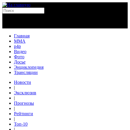
Главная
MMA
p4p
Видео
Фото
Досье
Энциклопедия
Трансляции
Новости
|
Эксклюзив
|
Прогнозы
|
Рейтинги
|
Топ-10
|