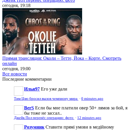
Джейк Пол перенёс операцию: фото
сегодня, 19:18
Прямая трансляция: Околи – Тетте, Йока – Корте. Смотреть
онлайн
сегодня, 19:00
Все новости
Последние
комментарии
Илья97
Его уже дали
Тим Цзю бросил вызов чемпиону мира
·
0 minutes ago
BerS
Если бы мне платили овер 50+ лямов за бой, я
бы тоже не зассал..
Джейк Пол перенёс операцию: фото
·
12 minutes ago
Розумник
Ставити прямі умови в медійному