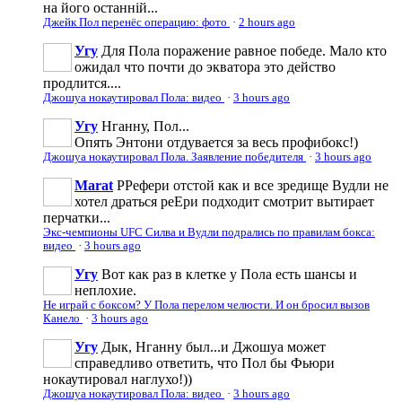
на його останній...
Джейк Пол перенёс операцию: фото
·
2 hours ago
Угу
Для Пола поражение равное победе. Мало кто
ожидал что почти до экватора это действо
продлится....
Джошуа нокаутировал Пола: видео
·
3 hours ago
Угу
Нганну, Пол...
Опять Энтони отдувается за весь профибокс!)
Джошуа нокаутировал Пола. Заявление победителя
·
3 hours ago
Marat
РРефери отстой как и все зредище Вудли не
хотел драться реЕри подходит смотрит вытирает
перчатки...
Экс-чемпионы UFC Силва и Вудли подрались по правилам бокса:
видео
·
3 hours ago
Угу
Вот как раз в клетке у Пола есть шансы и
неплохие.
Не играй с боксом? У Пола перелом челюсти. И он бросил вызов
Канело
·
3 hours ago
Угу
Дык, Нганну был...и Джошуа может
справедливо ответить, что Пол бы Фьюри
нокаутировал наглухо!))
Джошуа нокаутировал Пола: видео
·
3 hours ago