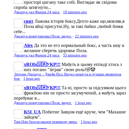
просторі цигану таке собі. Виглядає як свідома
спроба затягнути...
Джошуа дал Фьюри 24 часа
·
19 minutes ago
свят
Лажова історія боксу.Дехто каже що,мовляв,в
Пола яйці присутні.Ну, за такі бабки ,любий бомж
себе...
Джошуа нокаутировал Пола: видео
·
22 minutes ago
Аlеx
Да это не его нормальный бокс, а часть шоу и
желание сберечь здоровье Пола.
Джошуа дал Фьюри 24 часа
·
55 minutes ago
xROIx🇺🇦УКР!!!
Мабуть в цьому епізоді хтось з
них погано "зіграв" свою роль!🤣🤡
Энтони Джошуа – Джейк Пол. Видео нокаута и лучших моментов
боя
·
1 hour ago
xROIx🇺🇦УКР!!!
Та ні, просто за підсумком цього
фрикбою він не просто засумучений, а мабуть зараз
перебуває в...
Джошуа нокаутировал Пола: видео
·
1 hour ago
KSI_UA
Побитие Заяцом ещё круче, чем "Махание
зайцем".
Тим Цзю бросил вызов чемпиону мира
·
1 hour ago