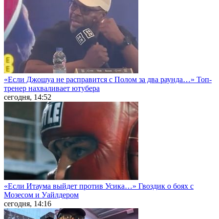
«Если Джошуа не расправится с Полом за два раунда…» Топ-
тренер нахваливает ютубера
сегодня, 14:52
«Если Итаума выйдет против Усика…» Гвоздик о боях с
Мозесом и Уайлдером
сегодня, 14:16