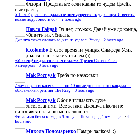
Фьюри. Представьте если каким то чудом Джейк
выиграет у...
У Пола будет потенциальное преимущество над Джошуа. Известны
новые подробности боя
·
2 hours ago
Павло Гайдай
Ээ нет, дружок. Давай уже до конца,
убивать так убивать.
Джошуа хочет сделать то, что не удалось Усику
·
2 hours ago
lt.columbo
В свое время на улицах Симфера Усик
дрался и не с таким стилем))))
«Усик ещё не дрался с этим стилем». Тренер Скотт о бое с
Уайлдером
·
3 hours ago
Mak Poznyak
Треба по-казахськи
Алимханулы исключили из топ-10 после допингового скандала —
обновлённый рейтинг The Ring
·
3 hours ago
Mak Poznyak
Обоє виглядають дуже
знервованими. Все ж таки Джошуа ніколи не
вирізнявся сильною менталкою і я...
Финальная битва взглядов Джошуа и Пола перед боем: видео
·
4
hours ago
Микола Пономаренко
Наміри залікові. :)