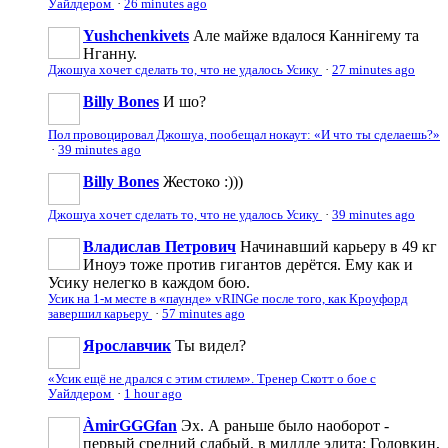
Уайлдером
·
26 minutes ago
Yushchenkivets
Але майже вдалося Каннігему та
Нганну.
Джошуа хочет сделать то, что не удалось Усику
·
27 minutes ago
Billy Bones
И шо?
Пол провоцировал Джошуа, пообещал нокаут: «И что ты сделаешь?»
·
39 minutes ago
Billy Bones
Жестоко :)))
Джошуа хочет сделать то, что не удалось Усику
·
39 minutes ago
Владислав Петрович
Начинавший карьеру в 49 кг
Иноуэ тоже против гигантов дерётся. Ему как и
Усику нелегко в каждом бою.
Усик на 1-м месте в «паунде» vRINGe после того, как Кроуфорд
завершил карьеру
·
57 minutes ago
Ярославчик
Ты видел?
«Усик ещё не дрался с этим стилем». Тренер Скотт о бое с
Уайлдером
·
1 hour ago
ÀmirGGGfan
Эх. А раньше было наоборот -
первый средний слабый, в миддле элита: Головкин,