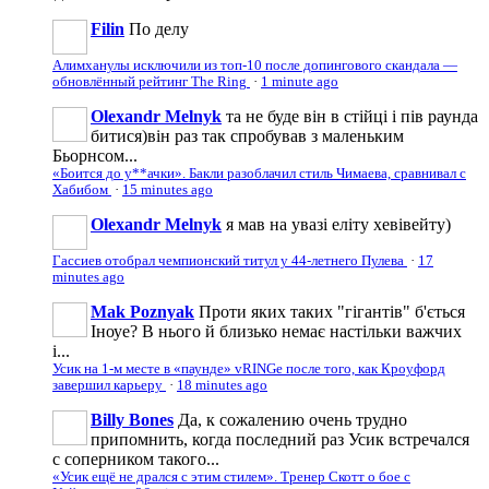
Filin
По делу
Алимханулы исключили из топ-10 после допингового скандала —
обновлённый рейтинг The Ring
·
1 minute ago
Olexandr Melnyk
та не буде він в стійці і пів раунда
битися)він раз так спробував з маленьким
Бьорнсом...
«Боится до у**ачки». Бакли разоблачил стиль Чимаева, сравнивал с
Хабибом
·
15 minutes ago
Olexandr Melnyk
я мав на увазі еліту хевівейту)
Гассиев отобрал чемпионский титул у 44-летнего Пулева
·
17
minutes ago
Mak Poznyak
Проти яких таких "гігантів" б'ється
Іноуе? В нього й близько немає настільки важчих
і...
Усик на 1-м месте в «паунде» vRINGe после того, как Кроуфорд
завершил карьеру
·
18 minutes ago
Billy Bones
Да, к сожалению очень трудно
припомнить, когда последний раз Усик встречался
с соперником такого...
«Усик ещё не дрался с этим стилем». Тренер Скотт о бое с