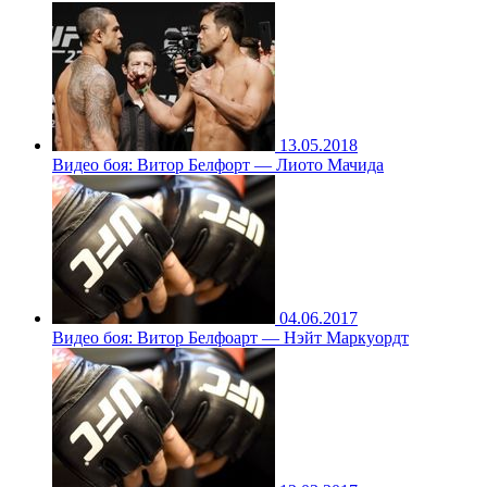
13.05.2018
Видео боя: Витор Белфорт — Лиото Мачида
04.06.2017
Видео боя: Витор Белфоарт — Нэйт Маркуордт