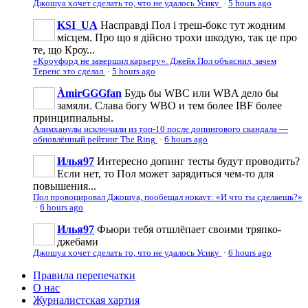
Джошуа хочет сделать то, что не удалось Усику
·
5 hours ago
KSI_UA
Насправді Пол і треш-бокс тут жодним
місцем. Про що я дійсно трохи шкодую, так це про
те, що Кроу...
«Кроуфорд не завершил карьеру». Джейк Пол объяснил, зачем
Теренс это сделал
·
5 hours ago
ÀmirGGGfan
Будь бы WBC или WBA дело бы
замяли. Слава богу WBO и тем более IBF более
принципиальны.
Алимханулы исключили из топ-10 после допингового скандала —
обновлённый рейтинг The Ring
·
6 hours ago
Илья97
Интересно допинг тесты будут проводить?
Если нет, то Пол может зарядиться чем-то для
повышения...
Пол провоцировал Джошуа, пообещал нокаут: «И что ты сделаешь?»
·
6 hours ago
Илья97
Фьюри тебя отшлёпает своими тряпко-
джебами
Джошуа хочет сделать то, что не удалось Усику
·
6 hours ago
Правила перепечатки
О нас
Журналистская хартия