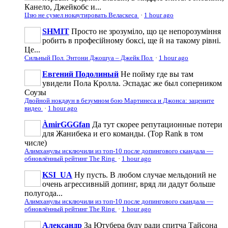
Канело, Джейкобс и...
Цзю не сумел нокаутировать Веласкеса
·
1 hour ago
SHMIT
Просто не зрозуміло, що це непорозуміння
робить в професійному боксі, ще й на такому рівні.
Це...
Сильный Пол. Энтони Джошуа – Джейк Пол
·
1 hour ago
Евгений Подолиный
Не пойму где вы там
увидели Пола Кролла. Эспадас же был соперником
Соузы
Двойной нокдаун в безумном бою Мартинеса и Джонса: зацените
видео
·
1 hour ago
ÀmirGGGfan
Да тут скорее репутационные потери
для Жанибека и его команды. (Top Rank в том
числе)
Алимханулы исключили из топ-10 после допингового скандала —
обновлённый рейтинг The Ring
·
1 hour ago
KSI_UA
Ну пусть. В любом случае мельдоний не
очень агрессивньій допинг, вряд ли дадут больше
полугода...
Алимханулы исключили из топ-10 после допингового скандала —
обновлённый рейтинг The Ring
·
1 hour ago
Александр
За Ютубера буду ради спитча Тайсона