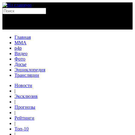
Главная
MMA
p4p
Видео
Фото
Досье
Энциклопедия
Трансляции
Новости
|
Эксклюзив
|
Прогнозы
|
Рейтинги
|
Топ-10
|