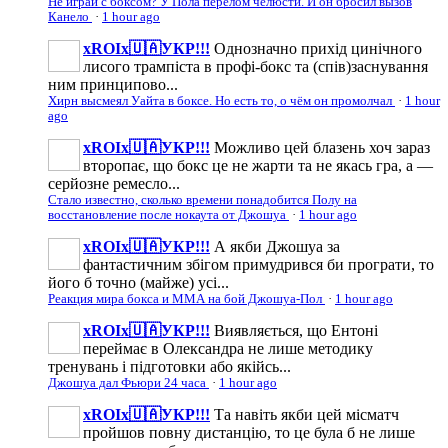
Не играй с боксом? У Пола перелом челюсти. И он бросил вызов
Канело
·
1 hour ago
xROIx🇺🇦УКР!!!
Однозначно прихід цинічного
лисого трампіста в профі-бокс та (спів)заснування
ним принципово...
Хирн высмеял Уайта в боксе. Но есть то, о чём он промолчал
·
1 hour
ago
xROIx🇺🇦УКР!!!
Можливо цей блазень хоч зараз
второпає, що бокс це не жарти та не якась гра, а —
серйозне ремесло...
Стало известно, сколько времени понадобится Полу на
восстановление после нокаута от Джошуа
·
1 hour ago
xROIx🇺🇦УКР!!!
А якби Джошуа за
фантастичним збігом примудрився би програти, то
його б точно (майже) усі...
Реакция мира бокса и ММА на бой Джошуа-Пол
·
1 hour ago
xROIx🇺🇦УКР!!!
Виявляється, що Ентоні
переймає в Олександра не лише методику
тренувань і підготовки або якійсь...
Джошуа дал Фьюри 24 часа
·
1 hour ago
xROIx🇺🇦УКР!!!
Та навіть якби цей місматч
пройшов повну дистанцію, то це була б не лише