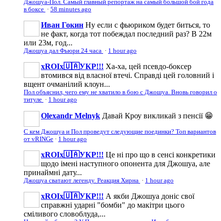
Джошуа-Пол. Самый главный репортаж на самый большой бой года
в боксе
·
58 minutes ago
Иван Гокин
Ну если с фьюриком будет биться, то
не факт, когда тот побеждал последний раз? В 22м
или 23м, год...
Джошуа дал Фьюри 24 часа
·
1 hour ago
xROIx🇺🇦УКР!!!
Ха-ха, цей псевдо-боксер
втомився від власної втечі. Справді цей головний і
вщент очманілий клоун...
Пол объяснил, чего ему не хватило в бою с Джошуа. Вновь говорил о
титуле
·
1 hour ago
Olexandr Melnyk
Давай Кроу викликай з пенсії 😁
С кем Джошуа и Пол проведут следующие поединки? Топ вариантов
от vRINGe
·
1 hour ago
xROIx🇺🇦УКР!!!
Це ні про що в сенсі конкретики
щодо імені наступного опонента для Джошуа, але
принаймні дату...
Джошуа сватают легенду. Реакция Хирна
·
1 hour ago
xROIx🇺🇦УКР!!!
А якби Джошуа доніс свої
справжні ударні "бомби" до макітри цього
сміливого словоблуда,...