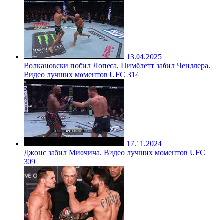
13.04.2025
Волкановски побил Лопеса, Пимблетт забил Чендлера.
Видео лучших моментов UFC 314
17.11.2024
Джонс забил Миочича. Видео лучших моментов UFC
309