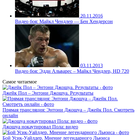
20.11.2016
Видео боя: Майкл Чендлер — Бен Хендерсон
03.11.2013
Видео боя: Эдди Альварес – Майкл Чендлер, HD 720
Самое читаемое
Джейк Пол – Энтони Джошуа. Результаты
Прямая трансляция: Энтони Джошуа – Джейк Пол. Смотреть
онлайн
Джошуа нокаутировал Пола: видео
Бой Усик-Уайлдер. Мнение легендарного Льюиса