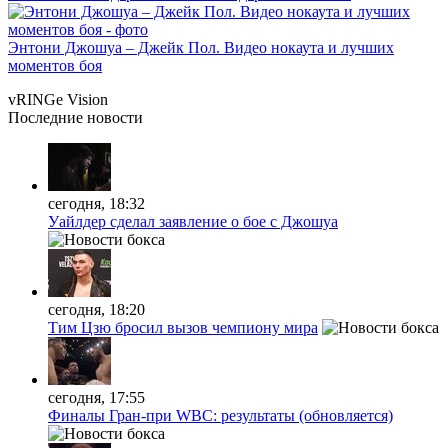
Энтони Джошуа – Джейк Пол. Видео нокаута и лучших
моментов боя
vRINGe
Vision
Последние
новости
сегодня, 18:32
Уайлдер сделал заявление о бое с Джошуа
сегодня, 18:20
Тим Цзю бросил вызов чемпиону мира
сегодня, 17:55
Финалы Гран-при WBC: результаты (обновляется)