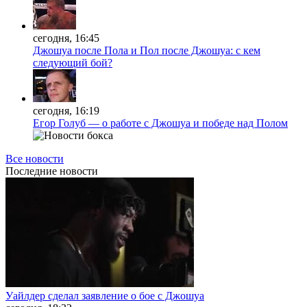
сегодня, 16:45
Джошуа после Пола и Пол после Джошуа: с кем
следующий бой?
сегодня, 16:19
Егор Голуб — о работе с Джошуа и победе над Полом
Все новости
Последние
новости
Уайлдер сделал заявление о бое с Джошуа