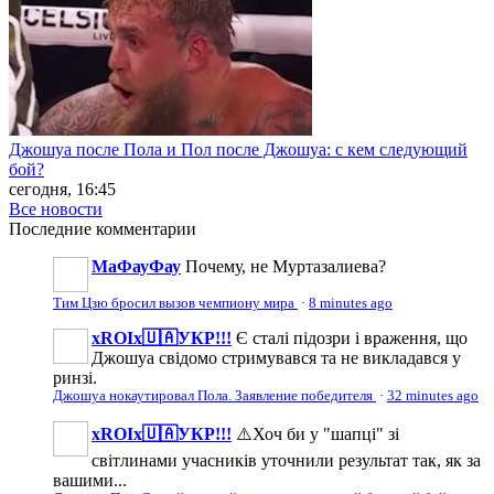
Джошуа после Пола и Пол после Джошуа: с кем следующий
бой?
сегодня, 16:45
Все новости
Последние
комментарии
МаФауФау
Почему, не Муртазалиева?
Тим Цзю бросил вызов чемпиону мира
·
8 minutes ago
xROIx🇺🇦УКР!!!
Є сталі підозри і враження, що
Джошуа свідомо стримувався та не викладався у
ринзі.
Джошуа нокаутировал Пола. Заявление победителя
·
32 minutes ago
xROIx🇺🇦УКР!!!
⚠️Хоч би у "шапці" зі
світлинами учасників уточнили результат так, як за
вашими...