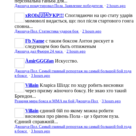
персональна ганьба для...
Джошуа нокаутировал Пола. Заявление победителя
·
2 hours ago
xROIx🇺🇦УКР!!!
Споглядаючи на цю стату ударів
мимоволі видається, що: пол після стартового гонга
сповна...
Джошуа-Пол. Статистика ударов боя
·
2 hours ago
Fb Name
с таким боксом Антон рискует в
следующем бою быть отпиженым
Джошуа дал Фьюри 24 часа
·
2 hours ago
ÀmirGGGfan
Искусство.
Джошуа-Пол. Самый главный репортаж на самый большой бой года
в боксе
·
3 hours ago
Villain
Кларіса Шілдс по ходу робить висновки
через призму жіночого боксу. Не знаю хто такий
Брендон...
Реакция мира бокса и ММА на бой Джошуа-Пол
·
3 hours ago
Villain
єдиний бій по якому можна робити
висновки про рівень Пола - це з братом пуза.
Єдиний справжній...
Джошуа-Пол. Самый главный репортаж на самый большой бой года
в боксе
·
3 hours ago