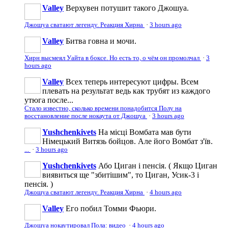
Valley
Верхувен потушит такого Джошуа.
Джошуа сватают легенду. Реакция Хирна
·
3 hours ago
Valley
Битва говна и мочи.
Хирн высмеял Уайта в боксе. Но есть то, о чём он промолчал
·
3
hours ago
Valley
Всех теперь интересуют цифры. Всем
плевать на результат ведь как трубят из каждого
утюга после...
Стало известно, сколько времени понадобится Полу на
восстановление после нокаута от Джошуа
·
3 hours ago
Yushchenkivets
На місці Вомбата мав бути
Німецький Витязь бойцов. Але його Вомбат з'їв.
...
·
3 hours ago
Yushchenkivets
Або Циган і пенсія. ( Якщо Циган
виявиться ще "збитішим", то Циган, Усик-3 і
пенсія. )
Джошуа сватают легенду. Реакция Хирна
·
4 hours ago
Valley
Его побил Томми Фьюри.
Джошуа нокаутировал Пола: видео
·
4 hours ago