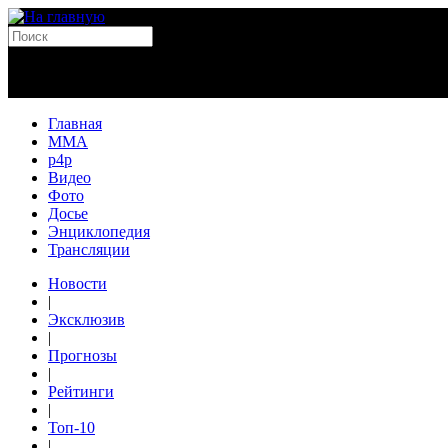
Главная
MMA
p4p
Видео
Фото
Досье
Энциклопедия
Трансляции
Новости
|
Эксклюзив
|
Прогнозы
|
Рейтинги
|
Топ-10
|