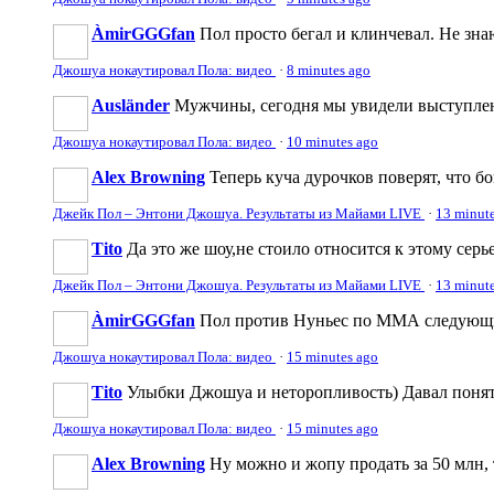
ÀmirGGGfan
Пол просто бегал и клинчевал. Не зна
Джошуа нокаутировал Пола: видео
·
8 minutes ago
Ausländer
Мужчины, сегодня мы увидели выступлени
Джошуа нокаутировал Пола: видео
·
10 minutes ago
Alex Browning
Теперь куча дурочков поверят, что бо
Джейк Пол – Энтони Джошуа. Результаты из Майами LIVE
·
13 minut
Tito
Да это же шоу,не стоило относится к этому сер
Джейк Пол – Энтони Джошуа. Результаты из Майами LIVE
·
13 minut
ÀmirGGGfan
Пол против Нуньес по ММА следую
Джошуа нокаутировал Пола: видео
·
15 minutes ago
Tito
Улыбки Джошуа и неторопливость) Давал понять
Джошуа нокаутировал Пола: видео
·
15 minutes ago
Alex Browning
Ну можно и жопу продать за 50 млн, 