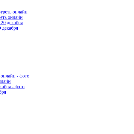
еть онлайн
 декабря
нлайн
бря