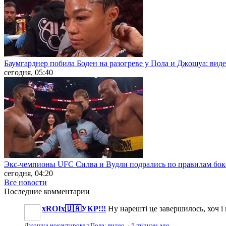
Баумгарднер побила Боден на разогреве у Пола и Джошуа: вид
сегодня, 05:40
Экс-чемпионы UFC Силва и Вудли подрались по правилам бокс
сегодня, 04:20
Все новости
Последние
комментарии
xROIx🇺🇦УКР!!!
Ну нарешті це завершилось, хоч і 
Джошуа нокаутировал Пола: видео
·
5 minutes ago