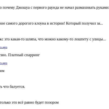
ю почему Джошуа с первого раунда не начал размахивать руками.
е самого дорогого клоуна в истории! Который получил за...
кс это какая-то шляпа, что можно какому-то лошпету с улицы...
es ago
ьезно. Платный спарринг
es ago
щим
 что балуется.
только это всё равно будет позором