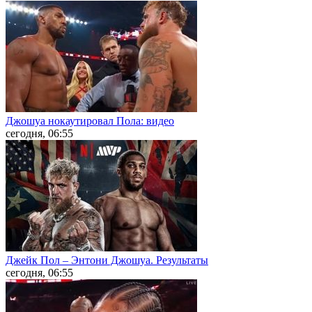
Джошуа нокаутировал Пола: видео
сегодня, 06:55
Джейк Пол – Энтони Джошуа. Результаты
сегодня, 06:55