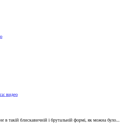
ео
а: видео
не в такій блискавичній і брутальній формі, як можна було...