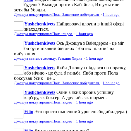
будешь? Выходи против Кабайела, Итаумы или
хотя бы Уордли.
Джошуа нокаутировал Пола. Заявление победителя
·
1 hour ago
Yushchenkivets
Найдорожчі клоуни в іншій сфері
знаходяться.
Джошуа нокаутировал Пола: видео
·
1 hour ago
Yushchenkivets
Ось Джошуа з Вайлдером - це міг
би бути цікавий бій двох "збитих пілотів" на
вибування.
Джошуа сватают легенду. Реакция Хирна
·
1 hour ago
Yushchenkivets
Якби Джошуа піддався на поразку,
або нічию - це була б ганьба. Якби проти Пола
боксував Усик - це...
Джошуа нокаутировал Пола. Заявление победителя
·
1 hour ago
Yushchenkivets
Один з яких зробив успішну
кар'єру, як боксер. А другий - як шоумен.
Джошуа нокаутировал Пола: видео
·
1 hour ago
Filin
Это просто нынешний уровень бодибилдера.)
Джошуа нокаутировал Пола: видео
·
1 hour ago
Filin
Кто-то смотрел этот цирк?)