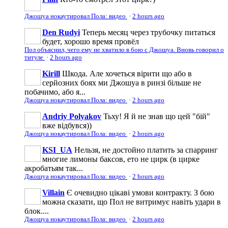
Джошуа нокаутировал Пола: видео
·
2 hours ago
Den Rudyi
Теперь месяц через трубочку питаться
будет, хорошо время провёл
Пол объяснил, чего ему не хватило в бою с Джошуа. Вновь говорил о
титуле
·
2 hours ago
Kirill
Шкода. Але хочеться вірити що або в
серйозних боях ми Джошуа в ринзі більше не
побачимо, або я...
Джошуа нокаутировал Пола: видео
·
2 hours ago
Andriy Polyakov
Тьху! Я й не знав що цей "бій"
вже відбувся))
Джошуа нокаутировал Пола: видео
·
2 hours ago
KSI_UA
Нельзя, не достойно платить за спарринг
многие лимоны баксов, ето не цирк (в цирке
акробатьям так...
Джошуа нокаутировал Пола: видео
·
2 hours ago
Villain
Є очевидно цікаві умови контракту. З бою
можна сказати, що Пол не витримує навіть удари в
блок....
Джошуа нокаутировал Пола: видео
·
2 hours ago