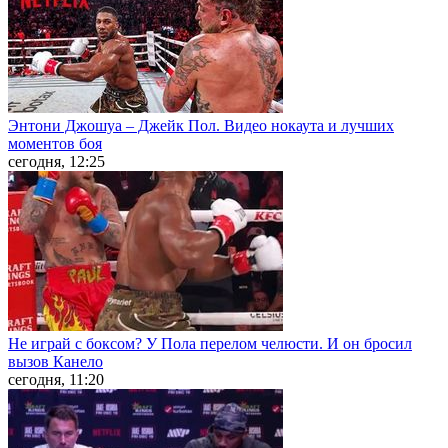
Энтони Джошуа – Джейк Пол. Видео нокаута и лучших
моментов боя
сегодня, 12:25
Не играй с боксом? У Пола перелом челюсти. И он бросил
вызов Канело
сегодня, 11:20