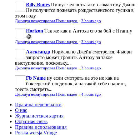
Billy Bones
Пишут челюсть таки сломал ему Джош.
Не получится пожевать рождественского гусика в
этом году.
Джошуа нокаутировал Пола: видео
·
3 hours ago
Horizon
Так же как и Антоха его за бой с Нганну
😂
Джошуа нокаутировал Пола: видео
·
3 hours ago
Александр
Нормально Джейк смотрелся. Фьюри
запросто может тролить Антоху за такое
выступление, поскольку...
Джошуа нокаутировал Пола: видео
·
3 hours ago
Fb Name
ну если смотреть на это не как на
боксерский поединок, а на такой себе спаринг,
тоесть смотреть...
Джошуа нокаутировал Пола: видео
·
4 hours ago
Правила перепечатки
О нас
Журналистская хартия
Обратная связь
Правила использования
Polska wersja Vringe