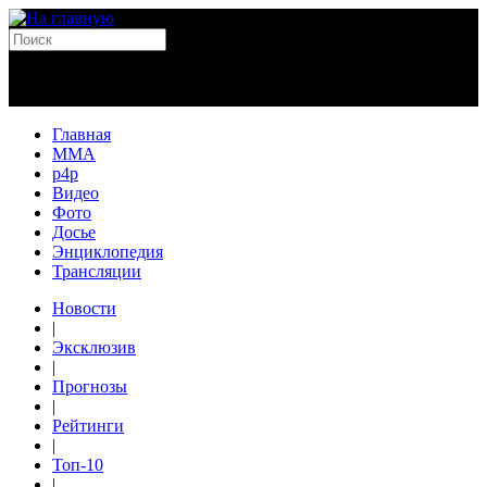
Главная
MMA
p4p
Видео
Фото
Досье
Энциклопедия
Трансляции
Новости
|
Эксклюзив
|
Прогнозы
|
Рейтинги
|
Топ-10
|