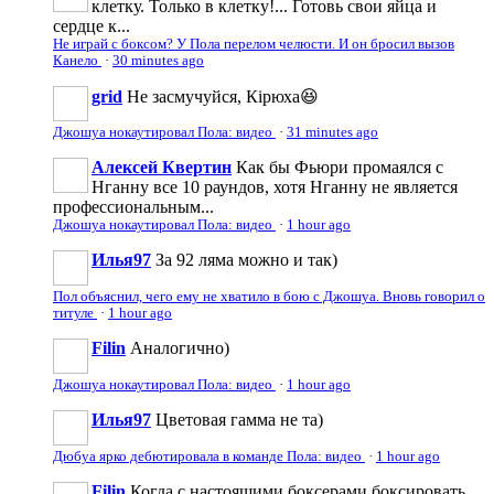
клетку. Только в клетку!... Готовь свои яйца и
сердце к...
Не играй с боксом? У Пола перелом челюсти. И он бросил вызов
Канело
·
30 minutes ago
grid
Не засмучуйся, Кірюха😆
Джошуа нокаутировал Пола: видео
·
31 minutes ago
Алексей Квертин
Как бы Фьюри промаялся с
Нганну все 10 раундов, хотя Нганну не является
профессиональным...
Джошуа нокаутировал Пола: видео
·
1 hour ago
Илья97
За 92 ляма можно и так)
Пол объяснил, чего ему не хватило в бою с Джошуа. Вновь говорил о
титуле
·
1 hour ago
Filin
Аналогично)
Джошуа нокаутировал Пола: видео
·
1 hour ago
Илья97
Цветовая гамма не та)
Дюбуа ярко дебютировала в команде Пола: видео
·
1 hour ago
Filin
Когда с настоящими боксерами боксировать