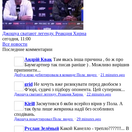
Джошуа сватают легенду. Реакция Хирна
сегодня, 11:00
Все новости
Последние
комментарии
Андрій Квак
Там якась інша причина , бо ж про
Баумгартнер так писав раніше ) . Можливо вирішив
припинити...
Дюбуа ярко дебютировала в команде Пола: видео
·
21 minutes ago
grid
Не хочуть вже ризикувати перед двобоєм з
Ф'юрі, судячі з підбору опонента. Цей суперник...
Джошуа сватают легенду. Реакция Хирна
·
22 minutes ago
Kirill
Засмутився б якби всерйоз вірив у Пола. А
так була лише жевринка надії без особливих
сподівань.
Джошуа нокаутировал Пола: видео
·
29 minutes ago
Руслан Зелёный
Какой Канелло - трепло????!!!... В