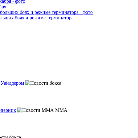
бря
ольших боях и режиме терминатора
с Уайлдером
оперник
MMA