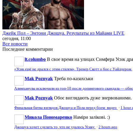
Джейк Пол – Энтони Джошуа. Результаты из Майами LIVE
сегодня, 11:00
Все новости
Последние
комментарии
lt.columbo
В свое время на улицах Симфера Усик драл
«Усик ещё не дрался с этим стилем». Тренер Скотт о бое с Уайлдером
Mak Poznyak
Треба по-казахськи
Алимханулы исключили из топ-10 после допингового скандала — обн
Mak Poznyak
Обоє виглядають дуже знервованими. В
Финальная битва взглядов Джошуа и Пола перед боем: видео
·
1 hour 
Микола Пономаренко
Наміри залікові. :)
Джошуа хочет сделать то, что не удалось Усику
·
2 hours ago