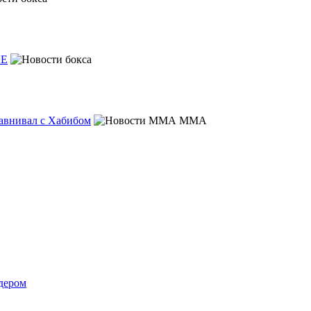
VE
равнивал с Хабибом
MMA
лдером