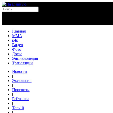
Главная
MMA
p4p
Видео
Фото
Досье
Энциклопедия
Трансляции
Новости
|
Эксклюзив
|
Прогнозы
|
Рейтинги
|
Топ-10
|