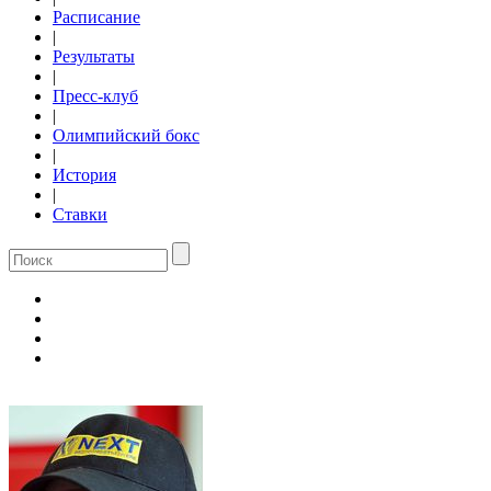
Расписание
|
Результаты
|
Пресс-клуб
|
Олимпийский бокс
|
История
|
Ставки