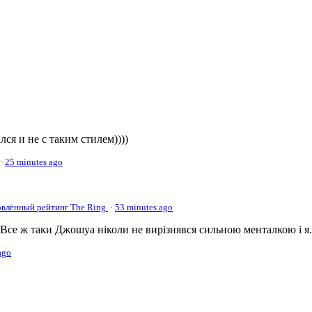
ся и не с таким стилем))))
·
25 minutes ago
овлённый рейтинг The Ring
·
53 minutes ago
се ж таки Джошуа ніколи не вирізнявся сильною менталкою і я.
ago