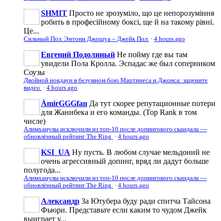
SHMIT
Просто не зрозуміло, що це непорозуміння
робить в професійному боксі, ще й на такому рівні.
Це...
Сильный Пол. Энтони Джошуа – Джейк Пол
·
4 hours ago
Евгений Подолиный
Не пойму где вы там
увидели Пола Кролла. Эспадас же был соперником
Соузы
Двойной нокдаун в безумном бою Мартинеса и Джонса: зацените
видео
·
4 hours ago
ÀmirGGGfan
Да тут скорее репутационные потери
для Жанибека и его команды. (Top Rank в том
числе)
Алимханулы исключили из топ-10 после допингового скандала —
обновлённый рейтинг The Ring
·
4 hours ago
KSI_UA
Ну пусть. В любом случае мельдоний не
очень агрессивньій допинг, вряд ли дадут больше
полугода...
Алимханулы исключили из топ-10 после допингового скандала —
обновлённый рейтинг The Ring
·
4 hours ago
Александр
За Ютубера буду ради спитча Тайсона
Фьюри. Представьте если каким то чудом Джейк
выиграет у...