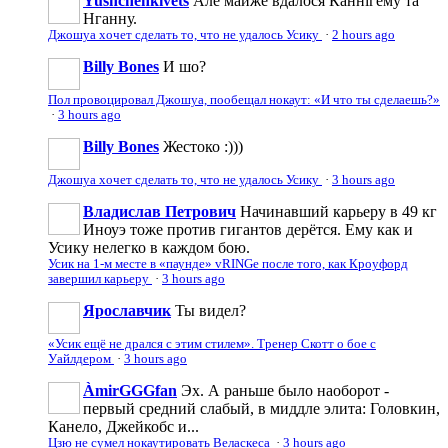
Yushchenkivets
Але майже вдалося Каннігему та
Нганну.
Джошуа хочет сделать то, что не удалось Усику
·
2 hours ago
Billy Bones
И шо?
Пол провоцировал Джошуа, пообещал нокаут: «И что ты сделаешь?»
·
3 hours ago
Billy Bones
Жестоко :)))
Джошуа хочет сделать то, что не удалось Усику
·
3 hours ago
Владислав Петрович
Начинавший карьеру в 49 кг
Иноуэ тоже против гигантов дерётся. Ему как и
Усику нелегко в каждом бою.
Усик на 1-м месте в «паунде» vRINGe после того, как Кроуфорд
завершил карьеру
·
3 hours ago
Ярославчик
Ты видел?
«Усик ещё не дрался с этим стилем». Тренер Скотт о бое с
Уайлдером
·
3 hours ago
ÀmirGGGfan
Эх. А раньше было наоборот -
первый средний слабый, в миддле элита: Головкин,
Канело, Джейкобс и...
Цзю не сумел нокаутировать Веласкеса
·
3 hours ago