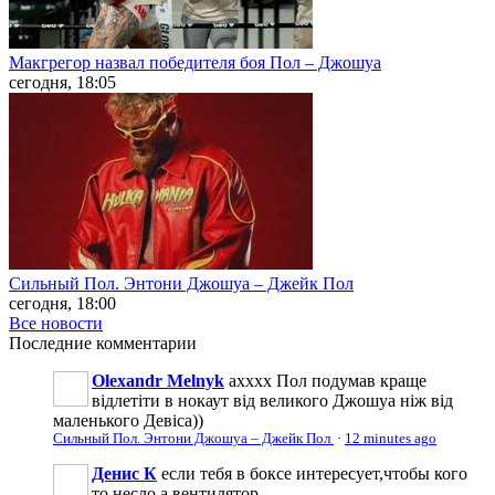
Макгрегор назвал победителя боя Пол – Джошуа
сегодня, 18:05
Сильный Пол. Энтони Джошуа – Джейк Пол
сегодня, 18:00
Все новости
Последние
комментарии
Olexandr Melnyk
ахххх Пол подумав краще
відлетіти в нокаут від великого Джошуа ніж від
маленького Девіса))
Сильный Пол. Энтони Джошуа – Джейк Пол
·
12 minutes ago
Денис К
если тебя в боксе интересует,чтобы кого
то несло а вентилятор...