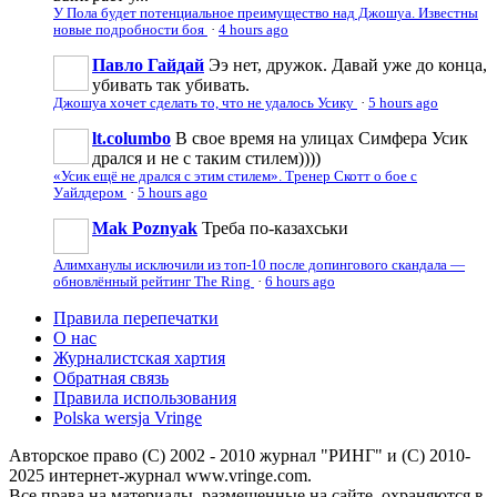
У Пола будет потенциальное преимущество над Джошуа. Известны
новые подробности боя
·
4 hours ago
Павло Гайдай
Ээ нет, дружок. Давай уже до конца,
убивать так убивать.
Джошуа хочет сделать то, что не удалось Усику
·
5 hours ago
lt.columbo
В свое время на улицах Симфера Усик
дрался и не с таким стилем))))
«Усик ещё не дрался с этим стилем». Тренер Скотт о бое с
Уайлдером
·
5 hours ago
Mak Poznyak
Треба по-казахськи
Алимханулы исключили из топ-10 после допингового скандала —
обновлённый рейтинг The Ring
·
6 hours ago
Правила перепечатки
О нас
Журналистская хартия
Обратная связь
Правила использования
Polska wersja Vringe
Авторское право (С) 2002 - 2010 журнал "РИНГ" и (С) 2010-
2025 интернет-журнал www.vringe.com.
Все права на материалы, размещенные на сайте, охраняются в