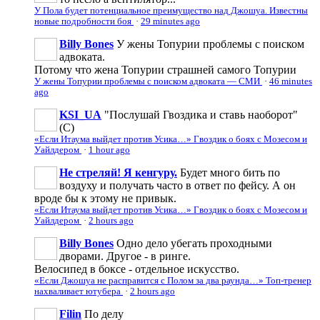
У Пола будет потенциальное преимущество над Джошуа. Известны
новые подробности боя
·
29 minutes ago
Billy Bones
У жены Топурии проблемы с поиском
адвоката.
Потому что жена Топурии страшней самого Топурии
У жены Топурии проблемы с поиском адвоката — СМИ
·
46 minutes
ago
KSI_UA
"Послушай Гвоздика и ставь наоборот"
(С)
«Если Итаума выйдет против Усика…» Гвоздик о боях с Мозесом и
Уайлдером
·
1 hour ago
Не стреляй! Я кенгуру.
Будет много бить по
воздуху и получать часто в ответ по фейсу. А он
вроде бы к этому не привык.
«Если Итаума выйдет против Усика…» Гвоздик о боях с Мозесом и
Уайлдером
·
2 hours ago
Billy Bones
Одно дело убегать проходными
дворами. Другое - в ринге.
Велосипед в боксе - отдельное искусство.
«Если Джошуа не расправится с Полом за два раунда…» Топ-тренер
нахваливает ютубера
·
2 hours ago
Filin
По делу