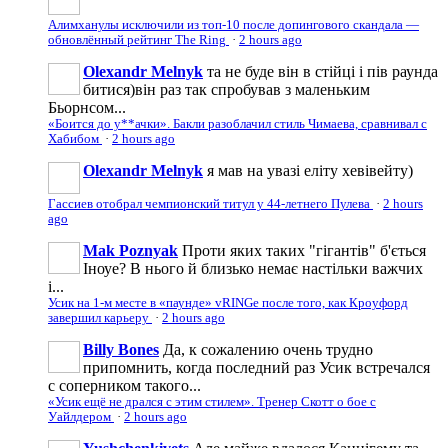
Алимханулы исключили из топ-10 после допингового скандала —
обновлённый рейтинг The Ring
·
2 hours ago
Olexandr Melnyk
та не буде він в стійці і пів раунда
битися)він раз так спробував з маленьким
Бьорнсом...
«Боится до у**ачки». Бакли разоблачил стиль Чимаева, сравнивал с
Хабибом
·
2 hours ago
Olexandr Melnyk
я мав на увазі еліту хевівейту)
Гассиев отобрал чемпионский титул у 44-летнего Пулева
·
2 hours
ago
Mak Poznyak
Проти яких таких "гігантів" б'ється
Іноуе? В нього й близько немає настільки важчих
і...
Усик на 1-м месте в «паунде» vRINGe после того, как Кроуфорд
завершил карьеру
·
2 hours ago
Billy Bones
Да, к сожалению очень трудно
припомнить, когда последний раз Усик встречался
с соперником такого...
«Усик ещё не дрался с этим стилем». Тренер Скотт о бое с
Уайлдером
·
2 hours ago