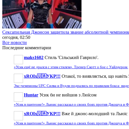
Сексапильная Джонсон защитила звание абсолютной чемпионк
сегодня, 02:50
Все новости
Последние
комментарии
maks1602
Стиль 'Сільський Гаврило'.
«Усик ещё не дрался с этим стилем». Тренер Скотт о бое с Уайлдером
xROIx🇺🇦УКР!!!
Отакої, то виявляється, що навіть
Экс-чемпионы UFC Силва и Вудли подрались по правилам бокса: вид
Huntar
Усик би не вийшов з Люїсом
«Усик в пантеоне!» Льюис рассказал о своих боях против Джошуа и
xROIx🇺🇦УКР!!!
Вже й джонс-молодший та Льюіс 
«Усик в пантеоне!» Льюис рассказал о своих боях против Джошуа и