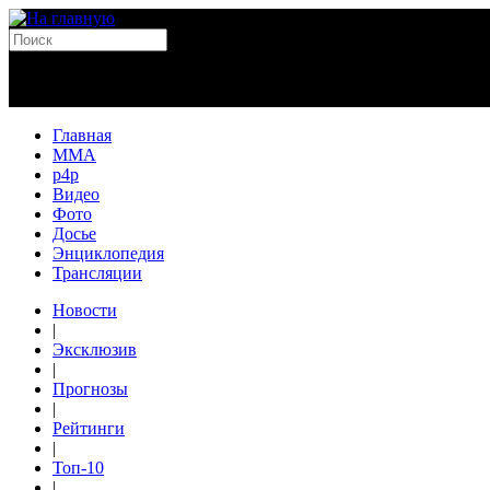
Главная
MMA
p4p
Видео
Фото
Досье
Энциклопедия
Трансляции
Новости
|
Эксклюзив
|
Прогнозы
|
Рейтинги
|
Топ-10
|