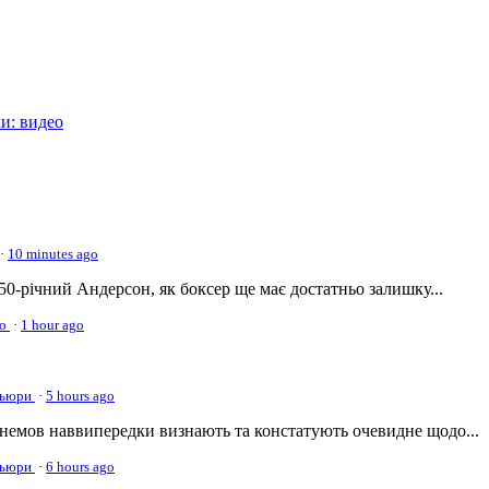
и: видео
·
10 minutes ago
 50-річний Андерсон, як боксер ще має достатньо залишку...
ео
·
1 hour ago
 Фьюри
·
5 hours ago
немов наввипередки визнають та констатують очевидне щодо...
 Фьюри
·
6 hours ago