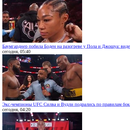
Баумгарднер побила Боден на разогреве у Пола и Джошуа: вид
сегодня, 05:40
Экс-чемпионы UFC Силва и Вудли подрались по правилам бокс
сегодня, 04:20