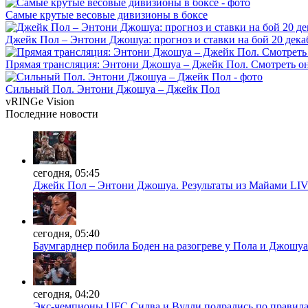
Самые крутые весовые дивизионы в боксе
Джейк Пол – Энтони Джошуа: прогноз и ставки на бой 20 дека
Прямая трансляция: Энтони Джошуа – Джейк Пол. Смотреть о
Сильный Пол. Энтони Джошуа – Джейк Пол
vRINGe
Vision
Последние
новости
сегодня, 05:45
Джейк Пол – Энтони Джошуа. Результаты из Майами LI
сегодня, 05:40
Баумгарднер побила Боден на разогреве у Пола и Джошуа
сегодня, 04:20
Экс-чемпионы UFC Силва и Вудли подрались по правила