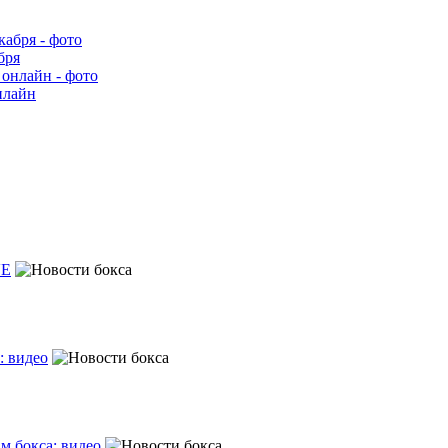
бря
нлайн
VE
: видео
м бокса: видео