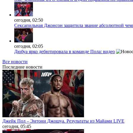
сегодня, 02:50
Сексапильная Джонсон защитила звание абсолютной чем
сегодня, 02:05
Дюбуа ярко дебютировала в команде Пола: видео
Все новости
Последние
новости
Джейк Пол – Энтони Джошуа. Результаты из Майами LIVE
сегодня, 05:45