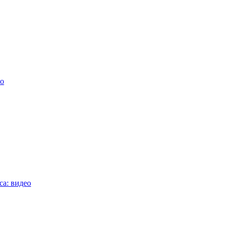
ео
а: видео