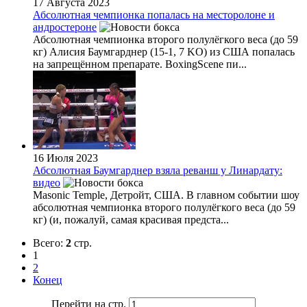
17 Августа 2023
Абсолютная чемпионка попалась на месторолоне и
андростероне
Абсолютная чемпионка второго полулёгкого веса (до 59
кг) Алисия Баумгарднер (15-1, 7 KO) из США попалась
на запрещённом препарате. BoxingScene пи...
16 Июля 2023
Абсолютная Баумгарднер взяла реванш у Линардату:
видео
Masonic Temple, Детройт, США. В главном событии шоу
абсолютная чемпионка второго полулёгкого веса (до 59
кг) (и, пожалуй, самая красивая предста...
Всего:
2
стр.
1
2
Конец
Перейти на стр.