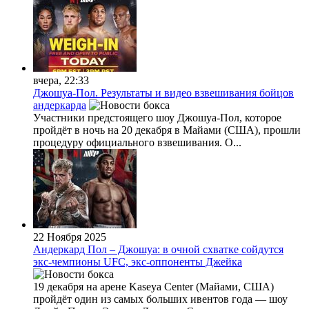
вчера, 22:33
Джошуа-Пол. Результаты и видео взвешивания бойцов
андеркарда
Участники предстоящего шоу Джошуа-Пол, которое
пройдёт в ночь на 20 декабря в Майами (США), прошли
процедуру официального взвешивания. О...
22 Ноября 2025
Андеркард Пол – Джошуа: в очной схватке сойдутся
экс-чемпионы UFC, экс-оппоненты Джейка
19 декабря на арене Kaseya Center (Майами, США)
пройдёт один из самых больших ивентов года — шоу