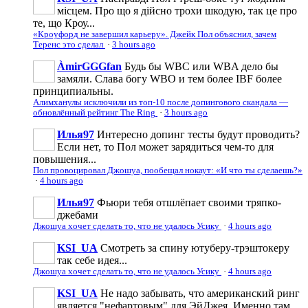
місцем. Про що я дійсно трохи шкодую, так це про
те, що Кроу...
«Кроуфорд не завершил карьеру». Джейк Пол объяснил, зачем
Теренс это сделал
·
3 hours ago
ÀmirGGGfan
Будь бы WBC или WBA дело бы
замяли. Слава богу WBO и тем более IBF более
принципиальны.
Алимханулы исключили из топ-10 после допингового скандала —
обновлённый рейтинг The Ring
·
3 hours ago
Илья97
Интересно допинг тесты будут проводить?
Если нет, то Пол может зарядиться чем-то для
повышения...
Пол провоцировал Джошуа, пообещал нокаут: «И что ты сделаешь?»
·
4 hours ago
Илья97
Фьюри тебя отшлёпает своими тряпко-
джебами
Джошуа хочет сделать то, что не удалось Усику
·
4 hours ago
KSI_UA
Смотреть за спину ютуберу-трэштокеру
так себе идея...
Джошуа хочет сделать то, что не удалось Усику
·
4 hours ago
KSI_UA
Не надо забывать, что американский ринг
является "нефартовым" для ЭйДжея. Именно там...