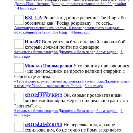
Джейк Пол – Энтони Джошуа: прогноз и ставки на бой 20 декабря
·
4 hours ago
KSI_UA
Po polsku, данное решение The Ring я бы
обозначил как "Pociąg pospieszny", то есть...
Алимханулы исключили из топ-10 после допингового скандала —
обновлённый рейтинг The Ring
·
4 hours ago
Илья97
Волнуется, всё таки первый в жизни бой
который должен пойти по сценарию
Финальная битва взглядов Джошуа и Пола перед боем: видео
·
5
hours ago
Микола Пономаренко
У головному проговорився
- що цей поєдинок це просто великий спаррінг. :)
Сергію, це ж була...
«Тебе нужно кое-что изменить, приезжай к нам». Как Джошуа попал
в команду Усика — рассказывает Лапин
·
6 hours ago
xROIx🇺🇦УКР!!!
Ой, своїми провокативними
витівками ймовірна жертва пол реально грається з
"вогнем", а...
Финальная битва взглядов Джошуа и Пола перед боем: видео
·
8
hours ago
xROIx🇺🇦УКР!!!
Не переляканим, а радше
схвильованим, бо це точно не йому зараз варто