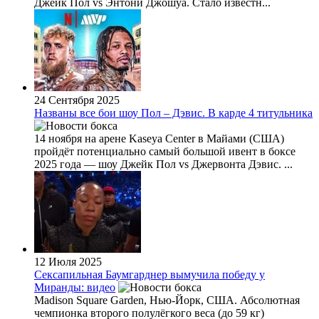
Джейк Пол vs Энтони Джошуа. Стало известн...
24 Сентября 2025
Названы все бои шоу Пол – Дэвис. В карде 4 титульника
14 ноября на арене Kaseya Center в Майами (США)
пройдёт потенциально самый большой ивент в боксе
2025 года — шоу Джейк Пол vs Джервонта Дэвис. ...
12 Июля 2025
Сексапильная Баумгарднер вымучила победу у
Миранды: видео
Madison Square Garden, Нью-Йорк, США. Абсолютная
чемпионка второго полулёгкого веса (до 59 кг)