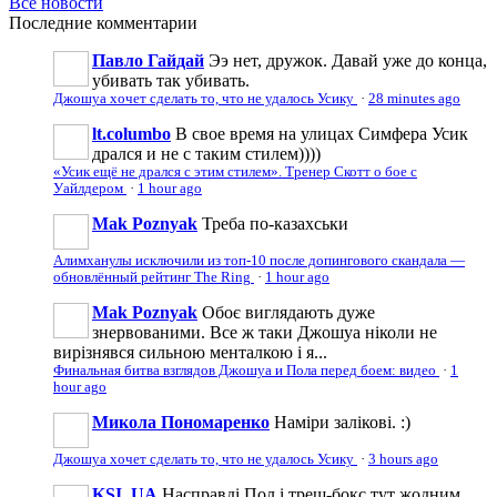
Все новости
Последние
комментарии
Павло Гайдай
Ээ нет, дружок. Давай уже до конца,
убивать так убивать.
Джошуа хочет сделать то, что не удалось Усику
·
28 minutes ago
lt.columbo
В свое время на улицах Симфера Усик
дрался и не с таким стилем))))
«Усик ещё не дрался с этим стилем». Тренер Скотт о бое с
Уайлдером
·
1 hour ago
Mak Poznyak
Треба по-казахськи
Алимханулы исключили из топ-10 после допингового скандала —
обновлённый рейтинг The Ring
·
1 hour ago
Mak Poznyak
Обоє виглядають дуже
знервованими. Все ж таки Джошуа ніколи не
вирізнявся сильною менталкою і я...
Финальная битва взглядов Джошуа и Пола перед боем: видео
·
1
hour ago
Микола Пономаренко
Наміри залікові. :)
Джошуа хочет сделать то, что не удалось Усику
·
3 hours ago
KSI_UA
Насправді Пол і треш-бокс тут жодним