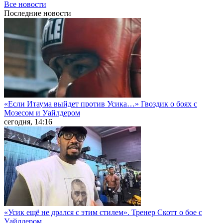
Все новости
Последние
новости
«Если Итаума выйдет против Усика…» Гвоздик о боях с
Мозесом и Уайлдером
сегодня, 14:16
«Усик ещё не дрался с этим стилем». Тренер Скотт о бое с
Уайлдером