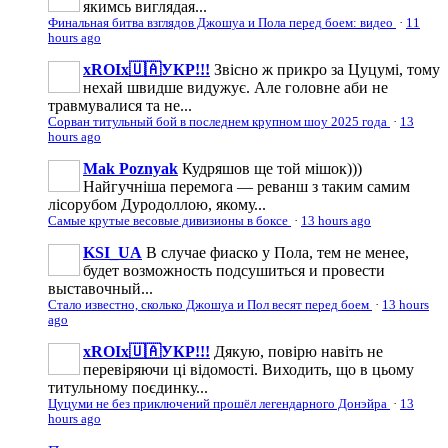
якимсь виглядая...
Финальная битва взглядов Джошуа и Пола перед боем: видео
·
11
hours ago
xROIx🇺🇦УКР!!!
Звісно ж прикро за Цуцумі, тому
нехай швидше видужує. Але головне аби не
травмувалися та не...
Сорван титульный бой в последнем крупном шоу 2025 года
·
13
hours ago
Mak Poznyak
Кудряшов ще той мішок)))
Найгучніша перемога — реванш з таким самим
лісорубом Дуродоллою, якому...
Самые крутые весовые дивизионы в боксе
·
13 hours ago
KSI_UA
В случае фиаско у Пола, тем не менее,
будет возможность подсушиться и провести
выставочный...
Стало известно, сколько Джошуа и Пол весят перед боем
·
13 hours
ago
xROIx🇺🇦УКР!!!
Дякую, повірю навіть не
перевіряючи ці відомості. Виходить, що в цьому
титульному поєдинку...
Цуцуми не без приключений прошёл легендарного Донэйра
·
13
hours ago