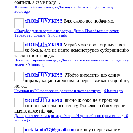
боятися, а саме полу....
Финальная битва взглядов Джошуа и Пола перед боем: видео
·
8
hours ago
xROIx🇺🇦УКР!!!
Вже скоро все побачимо.
«Кроуфорд не завершил карьеру». Джейк Пол объяснил, зачем
Теренс это сделал
·
9 hours ago
xROIx🇺🇦УКР!!!
Мераб можливо і стримувався,
як боєць, але не надто демонстрував субординацію
та свій пієтет щодо...
Цукерберг провёл тейкдаун Двалишвили и получил за это пощёчину:
видео
·
9 hours ago
xROIx🇺🇦УКР!!!
⁉️Тобто виходить, що єдину
поразку кацапа анулювали через вживання допінгу
його...
Чемпион из РФ попался на допинге и потерял титул
·
9 hours ago
xROIx🇺🇦УКР!!!
Звісно ж бокс не є грою на
кшталт настільного тенісу, будь-якого більярду чи
шахів, адже під час...
Джошуа ответил на критику Фьюри. И лучше бы он промолчал
·
10
hours ago
mckitamin77@gmail.com
джошуа переляканим