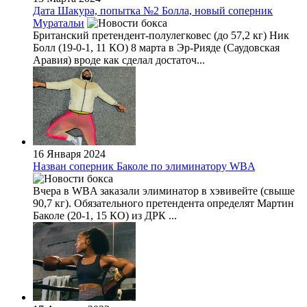
Дата Шакура, попытка №2 Болла, новый соперник
Муратальи
Британский претендент-полулегковес (до 57,2 кг) Ник
Болл (19-0-1, 11 КО) 8 марта в Эр-Рияде (Саудовская
Аравия) вроде как сделал достаточ...
16 Января 2024
Назван соперник Баколе по элиминатору WBA
Вчера в WBA заказали элиминатор в хэвивейте (свыше
90,7 кг). Обязательного претендента определят Мартин
Баколе (20-1, 15 КО) из ДРК ...