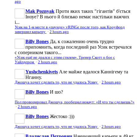
ago
Mak Poznyak
Проти яких таких "гігантів" б'ється
Іноуе? В нього й близько немає настільки важчих
і...
Усик на 1-м месте в «паунде» vRINGe после того, как Кроуфорд
завершил карьеру
·
2 hours ago
Billy Bones
Да, к сожалению очень трудно
припомнить, когда последний раз Усик встречался
с соперником такого...
«Усик ещё не дрался с этим стилем». Тренер Скотт о бое с
Уайлдером
·
2 hours ago
Yushchenkivets
Але майже вдалося Каннігему та
Нганну.
Джошуа хочет сделать то, что не удалось Усику
·
2 hours ago
Billy Bones
И шо?
Пол провоцировал Джошуа, пообещал нокаут: «И что ты сделаешь?»
·
2 hours ago
Billy Bones
Жестоко :)))
Джошуа хочет сделать то, что не удалось Усику
·
2 hours ago
Владислав Петрович
Начинавший карьеру в 49 кг