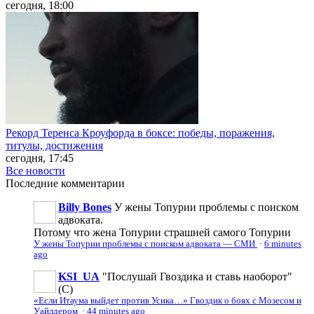
сегодня, 18:00
Рекорд Теренса Кроуфорда в боксе: победы, поражения,
титулы, достижения
сегодня, 17:45
Все новости
Последние
комментарии
Billy Bones
У жены Топурии проблемы с поиском
адвоката.
Потому что жена Топурии страшней самого Топурии
У жены Топурии проблемы с поиском адвоката — СМИ
·
6 minutes
ago
KSI_UA
"Послушай Гвоздика и ставь наоборот"
(С)
«Если Итаума выйдет против Усика…» Гвоздик о боях с Мозесом и
Уайлдером
·
44 minutes ago