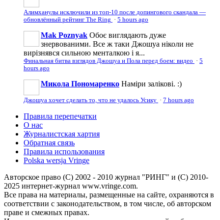
Алимханулы исключили из топ-10 после допингового скандала —
обновлённый рейтинг The Ring
·
5 hours ago
Mak Poznyak
Обоє виглядають дуже
знервованими. Все ж таки Джошуа ніколи не
вирізнявся сильною менталкою і я...
Финальная битва взглядов Джошуа и Пола перед боем: видео
·
5
hours ago
Микола Пономаренко
Наміри залікові. :)
Джошуа хочет сделать то, что не удалось Усику
·
7 hours ago
Правила перепечатки
О нас
Журналистская хартия
Обратная связь
Правила использования
Polska wersja Vringe
Авторское право (С) 2002 - 2010 журнал "РИНГ" и (С) 2010-
2025 интернет-журнал www.vringe.com.
Все права на материалы, размещенные на сайте, охраняются в
соответствии с законодательством, в том числе, об авторском
праве и смежных правах.