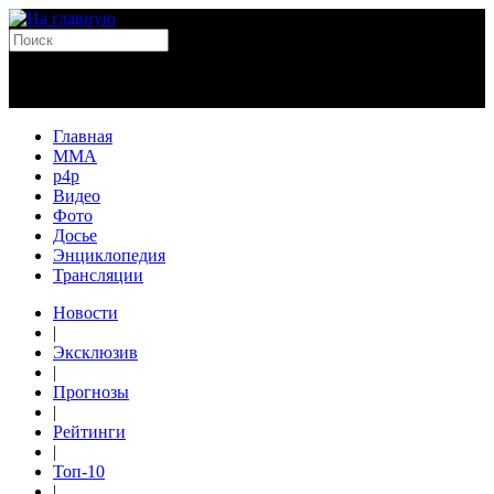
Главная
MMA
p4p
Видео
Фото
Досье
Энциклопедия
Трансляции
Новости
|
Эксклюзив
|
Прогнозы
|
Рейтинги
|
Топ-10
|