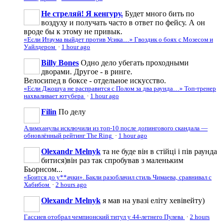
Не стреляй! Я кенгуру.
Будет много бить по
воздуху и получать часто в ответ по фейсу. А он
вроде бы к этому не привык.
«Если Итаума выйдет против Усика…» Гвоздик о боях с Мозесом и
Уайлдером
·
1 hour ago
Billy Bones
Одно дело убегать проходными
дворами. Другое - в ринге.
Велосипед в боксе - отдельное искусство.
«Если Джошуа не расправится с Полом за два раунда…» Топ-тренер
нахваливает ютубера
·
1 hour ago
Filin
По делу
Алимханулы исключили из топ-10 после допингового скандала —
обновлённый рейтинг The Ring
·
1 hour ago
Olexandr Melnyk
та не буде він в стійці і пів раунда
битися)він раз так спробував з маленьким
Бьорнсом...
«Боится до у**ачки». Бакли разоблачил стиль Чимаева, сравнивал с
Хабибом
·
2 hours ago
Olexandr Melnyk
я мав на увазі еліту хевівейту)
Гассиев отобрал чемпионский титул у 44-летнего Пулева
·
2 hours