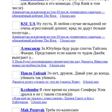
для Жанибека и его команды. (Top Rank в том
числе)
Алимханулы исключили из топ-10 после допингового скандала —
обновлённый рейтинг The Ring
·
3 hours ago
KSI_UA
Ну пусть. В любом случае мельдоний не
очень агрессивньій допинг, вряд ли дадут больше
полугода...
Алимханулы исключили из топ-10 после допингового скандала —
обновлённый рейтинг The Ring
·
3 hours ago
Александр
За Ютубера буду ради спитча Тайсона
Фьюри. Представьте если каким то чудом Джейк
выиграет у...
У Пола будет потенциальное преимущество над Джошуа. Известны
новые подробности боя
·
3 hours ago
Павло Гайдай
Ээ нет, дружок. Давай уже до конца,
убивать так убивать.
Джошуа хочет сделать то, что не удалось Усику
·
4 hours ago
lt.columbo
В свое время на улицах Симфера Усик
дрался и не с таким стилем))))
«Усик ещё не дрался с этим стилем». Тренер Скотт о бое с
Уайлдером
·
5 hours ago
Mak Poznyak
Треба по-казахськи