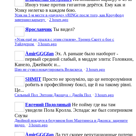
Иноуэ тоже против гигантов дерётся. Ему как и
Усику нелегко в каждом бою.
Усик на 1-м месте в «паунде» vRINGe после того, как Кроуфорд
завершил карьеру
·
2 hours ago
Ярославчик
Ты видел?
«Усик ещё не дрался с этим стилем». Тренер Скотт о бое с
Уайлдером
·
3 hours ago
ÀmirGGGfan
Эх. А раньше было наоборот -
первый средний слабый, в миддле элита: Головкин,
Канело, Джейкобс и...
Цзю не сумел нокаутировать Веласкеса
·
3 hours ago
SHMIT
Просто не зрозуміло, що це непорозуміння
робить в професійному боксі, ще й на такому рівні.
Це...
Сильный Пол. Энтони Джошуа – Джейк Пол
·
3 hours ago
Евгений Подолиный
Не пойму где вы там
увидели Пола Кролла. Эспадас же был соперником
Соузы
Двойной нокдаун в безумном бою Мартинеса и Джонса: зацените
видео
·
3 hours ago
ÀmirGGGfan
Да тут скорее репутационные потери