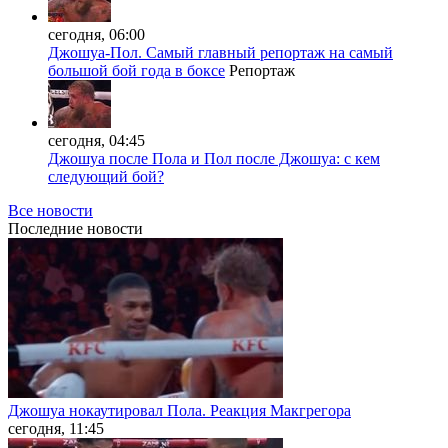
сегодня, 06:00
Джошуа-Пол. Самый главный репортаж на самый
большой бой года в боксе
Репортаж
сегодня, 04:45
Джошуа после Пола и Пол после Джошуа: с кем
следующий бой?
Все новости
Последние
новости
Джошуа нокаутировал Пола. Реакция Макгрегора
сегодня, 11:45