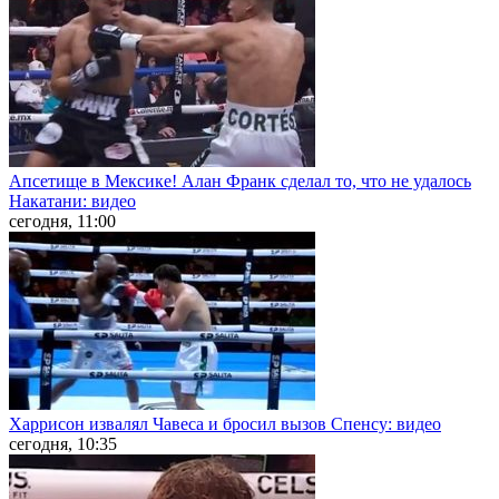
Апсетище в Мексике! Алан Франк сделал то, что не удалось
Накатани: видео
сегодня, 11:00
Харрисон извалял Чавеса и бросил вызов Спенсу: видео
сегодня, 10:35