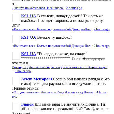
за...
Джошуа нокаутировал Пола: видео
·
2 hours ago
KSI_UA
В смысле, нокаут доской? Так есть же
шахбокс. Посидеть хорошо, а потом
рьіло
репу
друг...
«Выиграли все». Беллью подытожил бой Джошуа-Пол
·
2 hours ago
KSI_UA
Велкам ту шахбокс!
«Выиграли все». Беллью подытожил бой Джошуа-Пол
·
2 hours ago
KSI_UA
"Ричардс, похоже, на спаде."
************************ Та не.
Не поручусь,
что там в...
Ричардс срубил Азиза в первом африканском ивенте Хирна: видео
·
3 hours ago
Artem Metropolis
Соссно бой начался раунда с 5го
имхо) те же два раунда как и все думали в итоге.
Первые раунды...
«Это достижение». Льюис о победе Джошуа над Полом
·
4 hours
ago
Ільйон
Для мене зараз це звучить як дичина. Ти
дійсно вважав що це реальний бій? Там було лише
2 можливі...