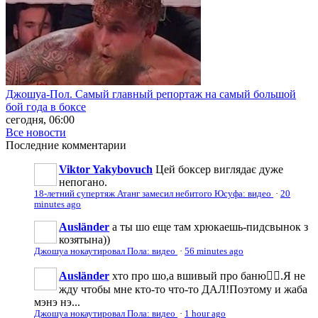
Джошуа-Пол. Самый главный репортаж на самый большой
бой года в боксе
сегодня, 06:00
Все новости
Последние
комментарии
Viktor Yakybovuch
Цей боксер виглядає дуже
непогано.
18-летний супертяж Атанг замесил небитого Юсуфа: видео
·
20
minutes ago
Ausländer
а ты шо еще там хрюкаешь-пидсвынок з
козятына))
Джошуа нокаутировал Пола: видео
·
56 minutes ago
Ausländer
хто про шо,а вшивый про баню🤦‍♂️.Я не
жду чтобы мне кто-то что-то ДАЛ!Поэтому и жаба
мэнэ нэ...
Джошуа нокаутировал Пола: видео
·
1 hour ago