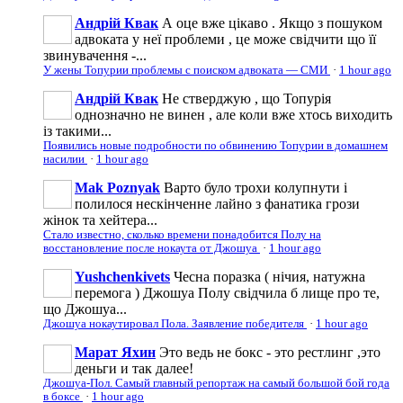
Андрій Квак
А оце вже цікаво . Якщо з пошуком
адвоката у неї проблеми , це може свідчити що її
звинувачення -...
У жены Топурии проблемы с поиском адвоката — СМИ
·
1 hour ago
Андрій Квак
Не стверджую , що Топурія
однозначно не винен , але коли вже хтось виходить
із такими...
Появились новые подробности по обвинению Топурии в домашнем
насилии
·
1 hour ago
Mak Poznyak
Варто було трохи колупнути і
полилося нескінченне лайно з фанатика грози
жінок та хейтера...
Стало известно, сколько времени понадобится Полу на
восстановление после нокаута от Джошуа
·
1 hour ago
Yushchenkivets
Чесна поразка ( нічия, натужна
перемога ) Джошуа Полу свідчила б лище про те,
що Джошуа...
Джошуа нокаутировал Пола. Заявление победителя
·
1 hour ago
Марат Яхин
Это ведь не бокс - это рестлинг ,это
деньги и так далее!
Джошуа-Пол. Самый главный репортаж на самый большой бой года
в боксе
·
1 hour ago