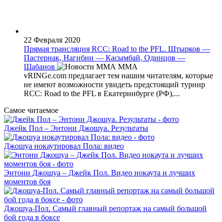
22 Февраля 2020
Прямая трансляция RCC: Road to the PFL. Штырков —
Пастернак, Нагибин — Касымбай, Одинцов —
Шабанов
MMA
vRINGe.com предлагает тем нашим читателям, которые
не имеют возможности увидеть предстоящий турнир
RCC: Road to the PFL в Екатеринбурге (РФ),...
Самое читаемое
Джейк Пол – Энтони Джошуа. Результаты
Джошуа нокаутировал Пола: видео
Энтони Джошуа – Джейк Пол. Видео нокаута и лучших
моментов боя
Джошуа-Пол. Самый главный репортаж на самый большой
бой года в боксе