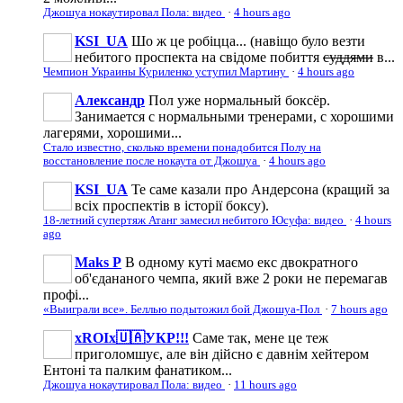
Джошуа нокаутировал Пола: видео
·
4 hours ago
KSI_UA
Шо ж це робіцца... (навіщо було везти
небитого проспекта на свідоме побиття
суддями
в...
Чемпион Украины Куриленко уступил Мартину
·
4 hours ago
Александр
Пол уже нормальный боксёр.
Занимается с нормальными тренерами, с хорошими
лагерями, хорошими...
Стало известно, сколько времени понадобится Полу на
восстановление после нокаута от Джошуа
·
4 hours ago
KSI_UA
Те саме казали про Андерсона (кращий за
всіх проспектів в історії боксу).
18-летний супертяж Атанг замесил небитого Юсуфа: видео
·
4 hours
ago
Maks P
В одному куті маємо екс двократного
об'єдананого чемпа, який вже 2 роки не перемагав
профі...
«Выиграли все». Беллью подытожил бой Джошуа-Пол
·
7 hours ago
xROIx🇺🇦УКР!!!
Саме так, мене це теж
приголомшує, але він дійсно є давнім хейтером
Ентоні та палким фанатиком...
Джошуа нокаутировал Пола: видео
·
11 hours ago