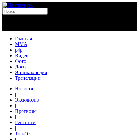
Главная
MMA
p4p
Видео
Фото
Досье
Энциклопедия
Трансляции
Новости
|
Эксклюзив
|
Прогнозы
|
Рейтинги
|
Топ-10
|