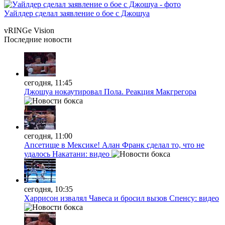
Уайлдер сделал заявление о бое с Джошуа
vRINGe
Vision
Последние
новости
сегодня, 11:45
Джошуа нокаутировал Пола. Реакция Макгрегора
сегодня, 11:00
Апсетище в Мексике! Алан Франк сделал то, что не
удалось Накатани: видео
сегодня, 10:35
Харрисон извалял Чавеса и бросил вызов Спенсу: видео