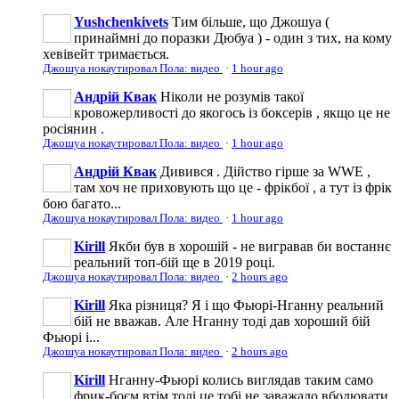
Yushchenkivets
Тим більше, що Джошуа (
принаймні до поразки Дюбуа ) - один з тих, на кому
хевівейт тримається.
Джошуа нокаутировал Пола: видео
·
1 hour ago
Андрій Квак
Ніколи не розумів такої
кровожерливості до якогось із боксерів , якщо це не
росіянин .
Джошуа нокаутировал Пола: видео
·
1 hour ago
Андрій Квак
Дивився . Дійство гірше за WWE ,
там хоч не приховують що це - фрікбої , а тут із фрік
бою багато...
Джошуа нокаутировал Пола: видео
·
1 hour ago
Kirill
Якби був в хорошій - не вигравав би востаннє
реальний топ-бій ще в 2019 році.
Джошуа нокаутировал Пола: видео
·
2 hours ago
Kirill
Яка різниця? Я і що Фьюрі-Нганну реальний
бій не вважав. Але Нганну тоді дав хороший бій
Фьюрі і...
Джошуа нокаутировал Пола: видео
·
2 hours ago
Kirill
Нганну-Фьюрі колись виглядав таким само
фрик-боєм втім тоді це тобі не заважало вболювати