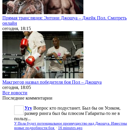
Прямая трансляция: Энтони Джошуа – Джейк Пол. Смотреть
онлайн
сегодня, 18:15
Макгрегор назвал победителя боя Пол – Джошуа
сегодня, 18:05
Все новости
Последние
комментарии
Угу
Вопрос кто подустанет. Был бы он Усиком,
размер ринга был бы плюсом Габариты-то не в
пользу...
У Пола будет потенциальное преимущество над Джошуа. Известны
новые подробности боя
·
16 minutes ago