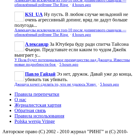
Алимханулы исключили из топ-10 после допингового скандала —
обновлённый рейтинг The Ring
·
4 hours ago
KSI_UA
Ну пусть. В любом случае мельдоний не
очень агрессивньій допинг, вряд ли дадут больше
полугода...
Алимханулы исключили из топ-10 после допингового скандала —
обновлённый рейтинг The Ring
·
4 hours ago
Александр
За Ютубера буду ради спитча Тайсона
Фьюри. Представьте если каким то чудом Джейк
выиграет у...
У Пола будет потенциальное преимущество над Джошуа. Известны
новые подробности боя
·
5 hours ago
Павло Гайдай
Ээ нет, дружок. Давай уже до конца,
убивать так убивать.
Джошуа хочет сделать то, что не удалось Усику
·
5 hours ago
Правила перепечатки
О нас
Журналистская хартия
Обратная связь
Правила использования
Polska wersja Vringe
Авторское право (С) 2002 - 2010 журнал "РИНГ" и (С) 2010-