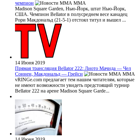
чемпион
MMA
Madison Square Garden, Нью-Йорк, штат Нью-Йорк,
США. Чемпион Bellator в полусреднем весе канадец
Рори Макдональд (21-5-1) отстоял титул и вышел ...
14 Июня 2019
Прямая трансляция Bellator 222: Лиото Мачида — Чел
Соннен, Макдональд — Грейси
MMA
vRINGe.com предлагает тем нашим читателям, которые
не имеют возможности увидеть предстоящий турнир
Bellator 222 на арене Madison Square Garde...
14 Июня 2019