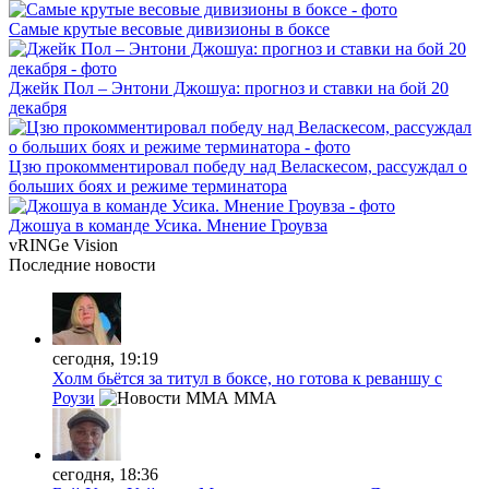
Самые крутые весовые дивизионы в боксе
Джейк Пол – Энтони Джошуа: прогноз и ставки на бой 20
декабря
Цзю прокомментировал победу над Веласкесом, рассуждал о
больших боях и режиме терминатора
Джошуа в команде Усика. Мнение Гроувза
vRINGe
Vision
Последние
новости
сегодня, 19:19
Холм бьётся за титул в боксе, но готова к реваншу с
Роузи
MMA
сегодня, 18:36