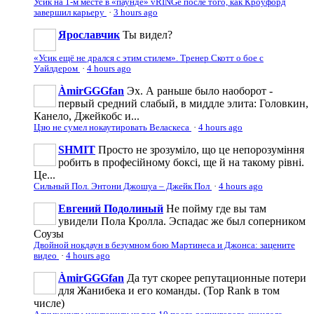
Усик на 1-м месте в «паунде» vRINGe после того, как Кроуфорд
завершил карьеру
·
3 hours ago
Ярославчик
Ты видел?
«Усик ещё не дрался с этим стилем». Тренер Скотт о бое с
Уайлдером
·
4 hours ago
ÀmirGGGfan
Эх. А раньше было наоборот -
первый средний слабый, в миддле элита: Головкин,
Канело, Джейкобс и...
Цзю не сумел нокаутировать Веласкеса
·
4 hours ago
SHMIT
Просто не зрозуміло, що це непорозуміння
робить в професійному боксі, ще й на такому рівні.
Це...
Сильный Пол. Энтони Джошуа – Джейк Пол
·
4 hours ago
Евгений Подолиный
Не пойму где вы там
увидели Пола Кролла. Эспадас же был соперником
Соузы
Двойной нокдаун в безумном бою Мартинеса и Джонса: зацените
видео
·
4 hours ago
ÀmirGGGfan
Да тут скорее репутационные потери
для Жанибека и его команды. (Top Rank в том
числе)