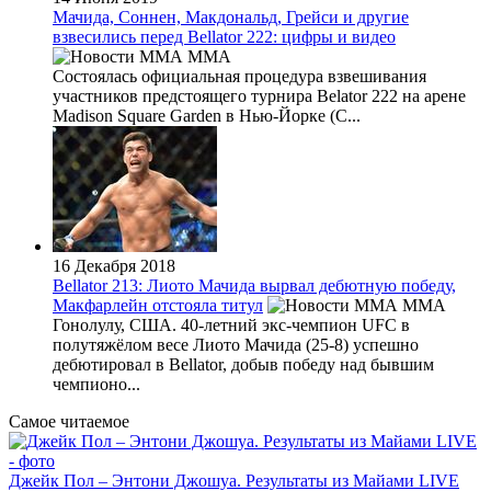
Мачида, Соннен, Макдональд, Грейси и другие
взвесились перед Bellator 222: цифры и видео
MMA
Состоялась официальная процедура взвешивания
участников предстоящего турнира Belator 222 на арене
Madison Square Garden в Нью-Йорке (С...
16 Декабря 2018
Bellator 213: Лиото Мачида вырвал дебютную победу,
Макфарлейн отстояла титул
MMA
Гонолулу, США. 40-летний экс-чемпион UFC в
полутяжёлом весе Лиото Мачида (25-8) успешно
дебютировал в Bellator, добыв победу над бывшим
чемпионо...
Самое читаемое
Джейк Пол – Энтони Джошуа. Результаты из Майами LIVE