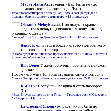
Марат Яхин
Австралиец)) Да.. Тепрь ему до
чемпионского боя еще как до Луны
Цзю прокомментировал победу над Веласкесом, рассуждал о
больших боях и режиме терминатора
·
18 minutes ago
Olexandr Melnyk
ахххх Пол подумав краще
відлетіти в нокаут від великого Джошуа ніж від
маленького Девіса))
Сильный Пол. Энтони Джошуа – Джейк Пол
·
42 minutes ago
Денис К
если тебя в боксе интересует,чтобы кого
то несло а вентилятор...
У Пола будет потенциальное преимущество над Джошуа. Известны
новые подробности боя
·
59 minutes ago
Billy Bones
У жены Топурии проблемы с поиском
адвоката.
Потому что жена Топурии страшней самого Топурии
У жены Топурии проблемы с поиском адвоката — СМИ
·
1 hour ago
KSI_UA
"Послушай Гвоздика и ставь наоборот"
(С)
«Если Итаума выйдет против Усика…» Гвоздик о боях с Мозесом и
Уайлдером
·
1 hour ago
Не стреляй! Я кенгуру.
Будет много бить по
воздуху и получать часто в ответ по фейсу. А он