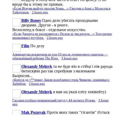
вроде бы к этому не привык.
«Если Итаума выйдет против Усика…» Гвоздик о боях с Мозесом и
Уайлдером
·
2 hours ago
Billy Bones
Одно дело убегать проходными
дворами. Другое - в ринге.
Велосипед в боксе - отдельное искусство.
«Если Джошуа не расправится с Полом за два раунда…» Топ-тренер
нахваливает ютубера
·
2 hours ago
Filin
По делу
Алимханулы исключили из топ-10 после допингового скандала —
обновлённый рейтинг The Ring
·
3 hours ago
Olexandr Melnyk
та не буде він в стійці і пів раунда
битися)він раз так спробував з маленьким
Бьорнсом...
«Боится до у**ачки». Бакли разоблачил стиль Чимаева, сравнивал с
Хабибом
·
3 hours ago
Olexandr Melnyk
я мав на увазі еліту хевівейту)
Гассиев отобрал чемпионский титул у 44-летнего Пулева
·
3 hours
ago
Mak Poznyak
Проти яких таких "гігантів" б'ється