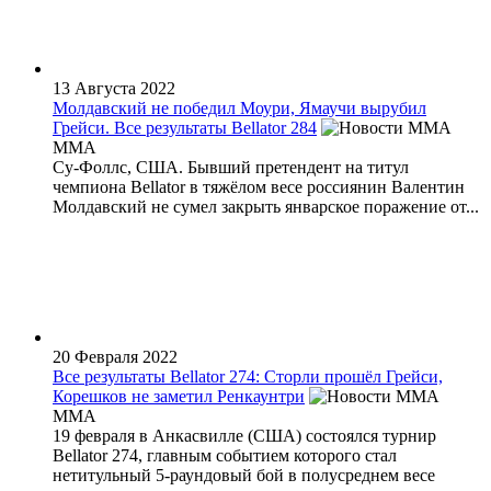
13 Августа 2022
Молдавский не победил Моури, Ямаучи вырубил
Грейси. Все результаты Bellator 284
MMA
Су-Фоллс, США. Бывший претендент на титул
чемпиона Bellator в тяжёлом весе россиянин Валентин
Молдавский не сумел закрыть январское поражение от...
20 Февраля 2022
Все результаты Bellator 274: Сторли прошёл Грейси,
Корешков не заметил Ренкаунтри
MMA
19 февраля в Анкасвилле (США) состоялся турнир
Bellator 274, главным событием которого стал
нетитульный 5-раундовый бой в полусреднем весе