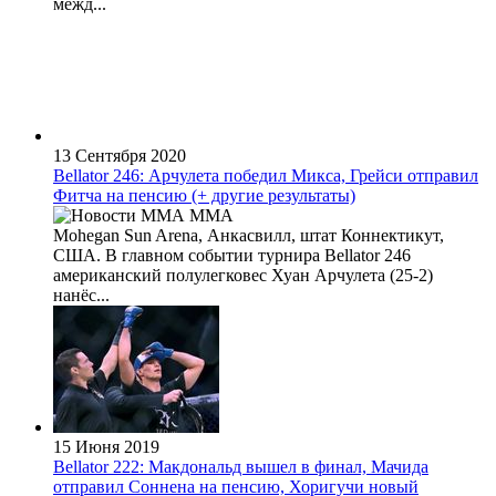
межд...
13 Сентября 2020
Bellator 246: Арчулета победил Микса, Грейси отправил
Фитча на пенсию (+ другие результаты)
MMA
Mohegan Sun Arena, Анкасвилл, штат Коннектикут,
США. В главном событии турнира Bellator 246
американский полулегковес Хуан Арчулета (25-2)
нанёс...
15 Июня 2019
Bellator 222: Макдональд вышел в финал, Мачида
отправил Соннена на пенсию, Хоригучи новый