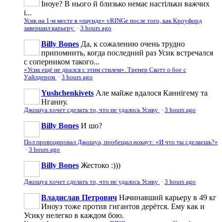
Іноуе? В нього й близько немає настільки важчих
і...
Усик на 1-м месте в «паунде» vRINGe после того, как Кроуфорд
завершил карьеру
·
3 hours ago
Billy Bones
Да, к сожалению очень трудно
припомнить, когда последний раз Усик встречался
с соперником такого...
«Усик ещё не дрался с этим стилем». Тренер Скотт о бое с
Уайлдером
·
3 hours ago
Yushchenkivets
Але майже вдалося Каннігему та
Нганну.
Джошуа хочет сделать то, что не удалось Усику
·
3 hours ago
Billy Bones
И шо?
Пол провоцировал Джошуа, пообещал нокаут: «И что ты сделаешь?»
·
3 hours ago
Billy Bones
Жестоко :)))
Джошуа хочет сделать то, что не удалось Усику
·
3 hours ago
Владислав Петрович
Начинавший карьеру в 49 кг
Иноуэ тоже против гигантов дерётся. Ему как и
Усику нелегко в каждом бою.