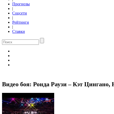
Прогнозы
|
Соцсети
|
Рейтинги
|
Ставки
Видео боя: Ронда Раузи – Кэт Цингано, 