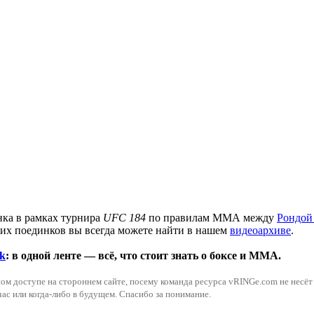
ка в рамках турнира
UFC 184
по правилам ММА между
Рондой
их поединков вы всегда можете найти в нашем
видеоархиве
.
k
: в одной ленте — всё, что стоит знать о боксе и ММА.
м доступе на стороннем сайте, посему команда ресурса vRINGe.com не несёт о
ас или когда-либо в будущем. Спасибо за понимание.