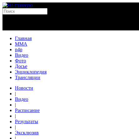
Главная
MMA
p4p
Видео
Фото
Досье
Энциклопедия
Трансляции
Новости
|
Видео
|
Расписание
|
Результаты
|
Эксклюзив
|