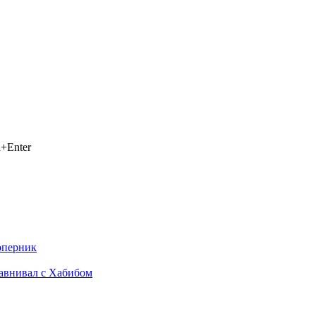
+Enter
оперник
равнивал с Хабибом