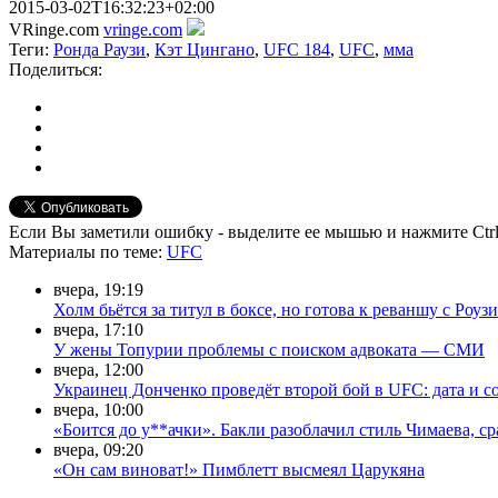
2015-03-02T16:32:23+02:00
VRinge.com
vringe.com
Теги:
Ронда Раузи
,
Кэт Цингано
,
UFC 184
,
UFC
,
мма
Поделиться:
Если Вы заметили ошибку - выделите ее мышью и нажмите Ctrl
Материалы
по теме
:
UFC
вчера, 19:19
Холм бьётся за титул в боксе, но готова к реваншу с Роузи
вчера, 17:10
У жены Топурии проблемы с поиском адвоката — СМИ
вчера, 12:00
Украинец Донченко проведёт второй бой в UFC: дата и с
вчера, 10:00
«Боится до у**ачки». Бакли разоблачил стиль Чимаева, с
вчера, 09:20
«Он сам виноват!» Пимблетт высмеял Царукяна